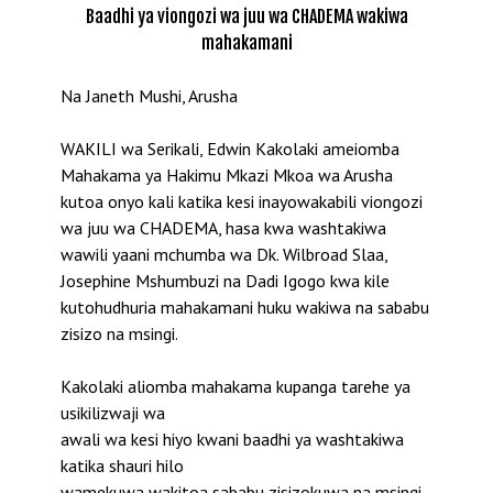
Baadhi ya viongozi wa juu wa CHADEMA wakiwa
mahakamani
Na Janeth Mushi, Arusha
WAKILI wa Serikali, Edwin Kakolaki ameiomba
Mahakama ya Hakimu Mkazi Mkoa wa Arusha
kutoa onyo kali katika kesi inayowakabili viongozi
wa juu wa CHADEMA, hasa kwa washtakiwa
wawili yaani mchumba wa Dk. Wilbroad Slaa,
Josephine Mshumbuzi na Dadi Igogo kwa kile
kutohudhuria mahakamani huku wakiwa na sababu
zisizo na msingi.
Kakolaki aliomba mahakama kupanga tarehe ya
usikilizwaji wa
awali wa kesi hiyo kwani baadhi ya washtakiwa
katika shauri hilo
wamekuwa wakitoa sababu zisizokuwa na msingi