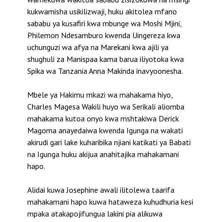
kukwamisha usikilizwaji, huku akitolea mfano
sababu ya kusafiri kwa mbunge wa Moshi Mjini,
Philemon Ndesamburo kwenda Uingereza kwa
uchunguzi wa afya na Marekani kwa ajili ya
shughuli za Manispaa kama barua iliyotoka kwa
Spika wa Tanzania Anna Makinda inavyoonesha.
Mbele ya Hakimu mkazi wa mahakama hiyo,
Charles Magesa Wakili huyo wa Serikali aliomba
mahakama kutoa onyo kwa mshtakiwa Derick
Magoma anayedaiwa kwenda Igunga na wakati
akirudi gari lake kuharibika njiani katikati ya Babati
na Igunga huku akijua anahitajika mahakamani
hapo.
Alidai kuwa Josephine awali ilitolewa taarifa
mahakamani hapo kuwa hataweza kuhudhuria kesi
mpaka atakapojifungua lakini pia alikuwa