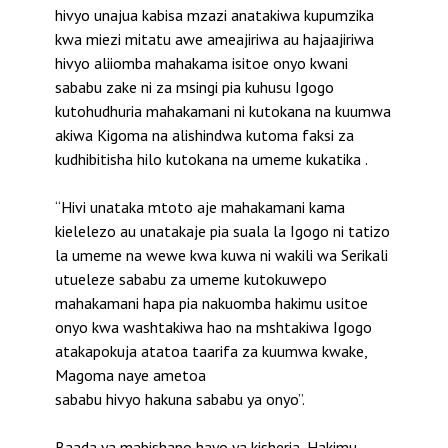
hivyo unajua kabisa mzazi anatakiwa kupumzika
kwa miezi mitatu awe ameajiriwa au hajaajiriwa
hivyo aliiomba mahakama isitoe onyo kwani
sababu zake ni za msingi pia kuhusu Igogo
kutohudhuria mahakamani ni kutokana na kuumwa
akiwa Kigoma na alishindwa kutoma faksi za
kudhibitisha hilo kutokana na umeme kukatika .
“Hivi unataka mtoto aje mahakamani kama
kielelezo au unatakaje pia suala la Igogo ni tatizo
la umeme na wewe kwa kuwa ni wakili wa Serikali
utueleze sababu za umeme kutokuwepo
mahakamani hapa pia nakuomba hakimu usitoe
onyo kwa washtakiwa hao na mshtakiwa Igogo
atakapokuja atatoa taarifa za kuumwa kwake,
Magoma naye ametoa
sababu hivyo hakuna sababu ya onyo”.
Baada ya mabishano hayo ya kisheria, Hakimu