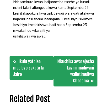
Ndesamburo kwani haijaonesha tarehe ya kurudi
nchini lakini aliongeza kuwa kama Septemba 23
kesi itakapokuja kwa usikilizwaji wa awali atakuwa
hajarudi basi sheria itaangalia ili kesi hiyo isikilizwe.
Kesi hiyo imeahirishwa hadi hapo Septemba 23
mwaka huu wka ajili ya
usikilizwaji wa awali.
Post
Ikulu yatolea
Mkuchika awarejesha
navigation
maelezo sakata la
kazini madiwani
Jairo
waliotimuliwa
Chadema
Related Post