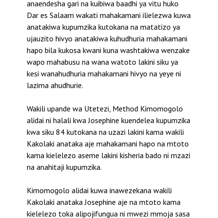
anaendesha gari na kuibiwa baadhi ya vitu huko
Dar es Salaam wakati mahakamani ilielezwa kuwa
anatakiwa kupumzika kutokana na matatizo ya
ujauzito hivyo anatakiwa kuhudhuria mahakamani
hapo bila kukosa kwani kuna washtakiwa wenzake
wapo mahabusu na wana watoto lakini siku ya
kesi wanahudhuria mahakamani hivyo na yeye ni
lazima ahudhurie.
Wakili upande wa Utetezi, Method Kimomogolo
alidai ni halali kwa Josephine kuendelea kupumzika
kwa siku 84 kutokana na uzazi lakini kama wakili
Kakolaki anataka aje mahakamani hapo na mtoto
kama kielelezo aseme lakini kisheria bado ni mzazi
na anahitaji kupumzika.
Kimomogolo alidai kuwa inawezekana wakili
Kakolaki anataka Josephine aje na mtoto kama
kielelezo toka alipojifungua ni mwezi mmoja sasa