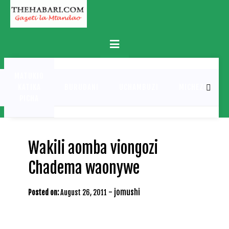
Skip
to
content
Primary
Menu
MATUKIO
KATIKA
BURUDANI
UCHAMBUZI
MICHEZO
PICHA
Wakili aomba viongozi
Chadema waonywe
-
jomushi
Posted on:
August 26, 2011