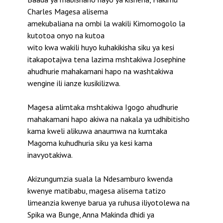
Charles Magesa alisema
amekubaliana na ombi la wakili Kimomogolo la
kutotoa onyo na kutoa
wito kwa wakili huyo kuhakikisha siku ya kesi
itakapotajwa tena lazima mshtakiwa Josephine
ahudhurie mahakamani hapo na washtakiwa
wengine ili ianze kusikilizwa.
Magesa alimtaka mshtakiwa Igogo ahudhurie
mahakamani hapo akiwa na nakala ya udhibitisho
kama kweli alikuwa anaumwa na kumtaka
Magoma kuhudhuria siku ya kesi kama
inavyotakiwa.
Akizungumzia suala la Ndesamburo kwenda
kwenye matibabu, magesa alisema tatizo
limeanzia kwenye barua ya ruhusa iliyotolewa na
Spika wa Bunge, Anna Makinda dhidi ya