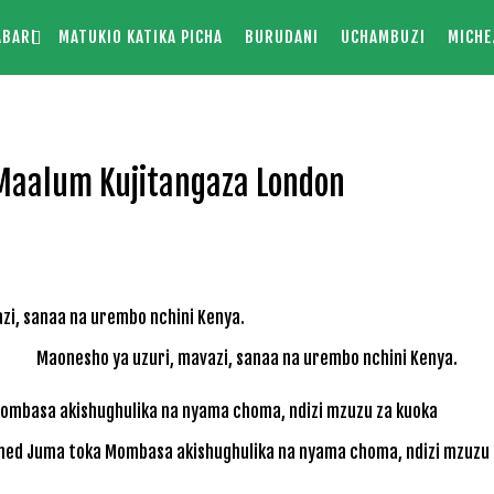
ABARI
MATUKIO KATIKA PICHA
BURUDANI
UCHAMBUZI
MICHE
aalum Kujitangaza London
Maonesho ya uzuri, mavazi, sanaa na urembo nchini Kenya.
d Juma toka Mombasa akishughulika na nyama choma, ndizi mzuzu 