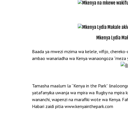
Mkenya Lydia Ma
Baada ya mwezi mzima wa kelele, vifijo, chereko-c
ambao wanariadha wa Kenya wanaongoza “meza ya 
Tamasha maalum la “Kenya in the Park” linaloongo
yatafanyika uwanja wa mpira wa Rugby na mpira kit
wananchi, wapenzi na marafiki wote wa Kenya. Faha
Habari zaidi pitia www.kenyainthepark.com