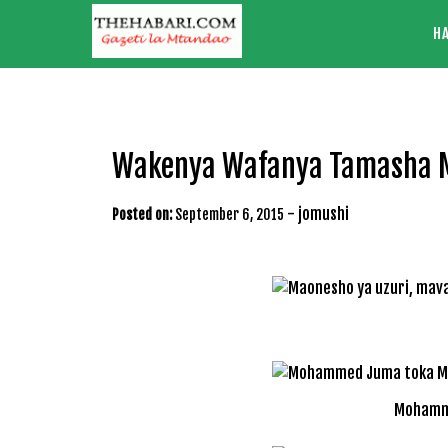
Skip
H
to
content
Wakenya Wafanya Tamasha M
-
jomushi
Posted on:
September 6, 2015
Mohamme