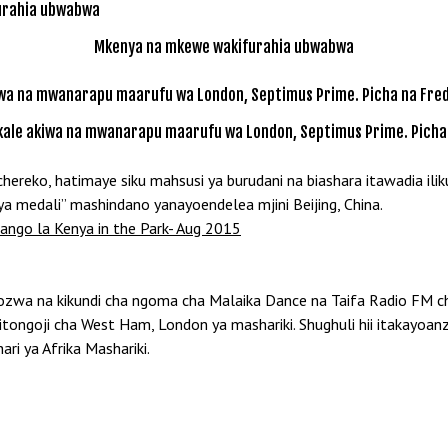
Mkenya na mkewe wakifurahia ubwabwa
kale akiwa na mwanarapu maarufu wa London, Septimus Prime. Picha
hereko, hatimaye siku mahsusi ya burudani na biashara itawadia ili
medali” mashindano yanayoendelea mjini Beijing, China.
zwa na kikundi cha ngoma cha Malaika Dance na Taifa Radio FM chi
ongoji cha West Ham, London ya mashariki. Shughuli hii itakayoanza
ri ya Afrika Mashariki.