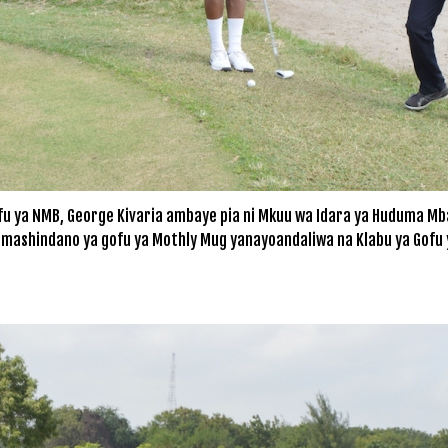
fu ya NMB, George Kivaria ambaye pia ni Mkuu wa Idara ya Huduma Mb
i mashindano ya gofu ya Mothly Mug yanayoandaliwa na Klabu ya Gofu 