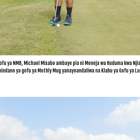
ofu ya NMB, Michael Misabo ambaye pia ni Meneja wa Huduma kwa Njia
indano ya gofu ya Mothly Mug yanayoandaliwa na Klabu ya Gofu ya Lu