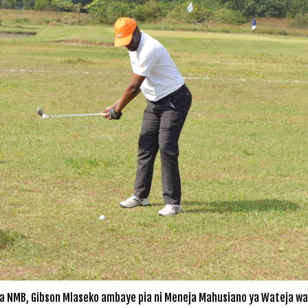
ya NMB, Gibson Mlaseko ambaye pia ni Meneja Mahusiano ya Wateja wa