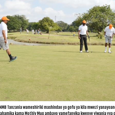
NMB Tanzania wameshiriki mashindao ya gofu ya kila mwezi yanayoand
ahamika kama Mothly Mug ambayo yamefanyika kwenye viwanja vya g