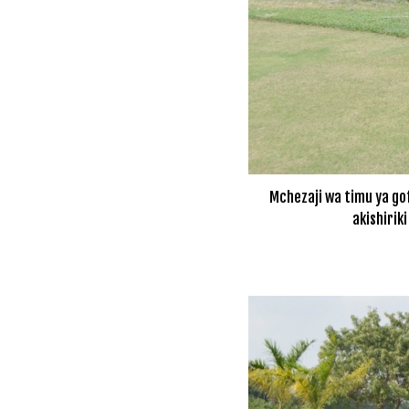
Mchezaji wa timu ya go
akishirik