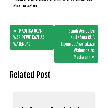
alisema Galani.
Post
MAOFISA UGANI
Bundi Aendelea
navigation
WASIPEWE KAZI ZA
Kuitafuna CUF,
WATENDAJI
Lipumba Awafukuza
Wabunge na
Madiwani
Related Post