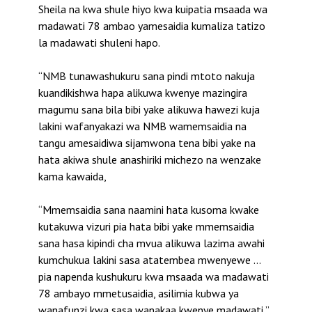
Sheila na kwa shule hiyo kwa kuipatia msaada wa
madawati 78 ambao yamesaidia kumaliza tatizo
la madawati shuleni hapo.
“NMB tunawashukuru sana pindi mtoto nakuja
kuandikishwa hapa alikuwa kwenye mazingira
magumu sana bila bibi yake alikuwa hawezi kuja
lakini wafanyakazi wa NMB wamemsaidia na
tangu amesaidiwa sijamwona tena bibi yake na
hata akiwa shule anashiriki michezo na wenzake
kama kawaida,
“Mmemsaidia sana naamini hata kusoma kwake
kutakuwa vizuri pia hata bibi yake mmemsaidia
sana hasa kipindi cha mvua alikuwa lazima awahi
kumchukua lakini sasa atatembea mwenyewe …
pia napenda kushukuru kwa msaada wa madawati
78 ambayo mmetusaidia, asilimia kubwa ya
wanafunzi kwa sasa wanakaa kwenye madawati,”