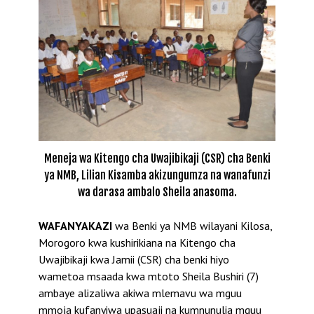
Meneja wa Kitengo cha Uwajibikaji (CSR) cha Benki
ya NMB, Lilian Kisamba akizungumza na wanafunzi
wa darasa ambalo Sheila anasoma.
WAFANYAKAZI
wa Benki ya NMB wilayani Kilosa,
Morogoro kwa kushirikiana na Kitengo cha
Uwajibikaji kwa Jamii (CSR) cha benki hiyo
wametoa msaada kwa mtoto Sheila Bushiri (7)
ambaye alizaliwa akiwa mlemavu wa mguu
mmoja kufanyiwa upasuaji na kumnunulia mguu