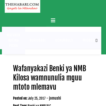
Skip
to
content
Primary
Menu
MATUKIO
KATIKA
BURUDANI
UCHAMBUZI
MICHEZO
PICHA
Wafanyakazi Benki ya NMB
Kilosa wamnunulia mguu
mtoto mlemavu
-
jomushi
Posted on:
July 25, 2017
Post Tags:
Banki ya NMB PLC