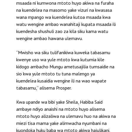
msaada ni kumwona mtoto huyo akiwa na furaha
na kuendelea na masomo yake vizuri na kwasasa
wana mpango wa kuendelea kutoa msaada kwa
watu wengine ambao wanahitaji kupata msaada ili
kuendesha shushuli zao za kila siku kama watu
wengine ambao hawana ulemavu.
“Mwisho wa siku tulifanikiwa kuweka tabasamu
kwenye uso wa yule mtoto kwa kutumia kile
kidogo ambacho Mungu ametusajilia tumsaidie na
sio kwa yule mtoto tu tuna malengo ya
kuendelea kusaidia wengine ili na wao wapate
tabasamu,” alisema Prosper.
Kwa upande wa bibi yake Sheila, Habiba Said
ambaye ndiyo anaishi na mtoto huyo alisema
mtoto huyo alizaliwa na ulemavu huo na akiwa na
miezi tisa mama yake alimwacha nyumbani na
kuondoka huku baba wa mtoto akiwa hajulikani.