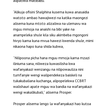
alipatiwa matibabu.
“Alikuja ofisini Shalphina kusema kuwa anasaidia
watoto ambao hawajiwezi na katika maongezi
alisema kuna mtoto alizaliwa na ulemavu wa
mguu mmoja na anaishi na bibi yake na
anampeleka shule kila siku akimbeba mgongoni
hivyo kama kuna mvua hawezi kwenda shule, mimi
nikaona hapo kuna shida kubwa,
“Nilipoona picha hana mguu mmoja kama mzazi
iliniuma sana, niliweza kuwasilisha kwa
wafanyakazi wenzangu na nilipowauliza nini
tumfanyie wengi walipendekeza baiskeli na
tukakubaliana kuchanga, alipopelekwa CCBRT
walishauri apate mguu wa bandia na wafanyakazi
wengi wakalikubali,” alisema Prosper.
Prosper alisema lengo la wafanyakazi hao kutoa