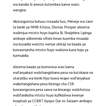
wa bandia ili aweze kutembea kama watu
wengine.
Akizungumza kuhusu msaada huo, Meneja wa tawi
la benki ya NMB KIlosa, Dismas Prosper alisema
walimjua mtoto huyo kupitia Bi. Shalphina Lipinga
ambaye alikwenda ofisini kwao kuomba msaada
wa kusaidia watoto wenye uhitaji na baada ya
kuwaonyesha mtoto huyo waliona kuna haja ya
kumsaidia.
Alisema baada ya kumwona wao kama
wafanyakazi walichangishana pesa na kutokana na
utaratibu wa benki hiyo kuwa iwapo wafanyakazi
wakichangishana pesa kitengo cha CSR
kuwaongezea pesa sawa na kiwango walichotoa
walifanikisha mtoto huyo kufikishwa kwenye
hospitali ya CCBRT iliyopo Dar es Salaam ambapo