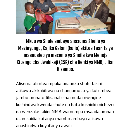
Mkuu wa Shule ambayo anasoma Sheila ya
Mazinyungu, Kajika Galani (kulia) akitoa taarifa ya
maendeleo ya masomo ya Sheila kwa Meneja
Kitengo cha Uwabikaji (CSR) cha Benki ya NMB, Lilian
Kisamba.
Alisema alimlea mpaka anaanza shule lakini
alikuwa akikabiliwa na changamoto ya kutembea
jambo ambalo lilisababisha muda mwingine
kushindwa kwenda shule na hata kushiriki michezo
na wenzake lakini NMB wamempa msaada ambao
utamsaidia kufanya mambo ambayo alikuwa
anashindwa kuyafanya awali.