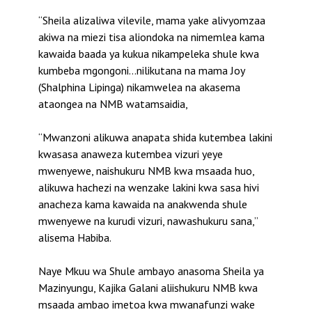
“Sheila alizaliwa vilevile, mama yake alivyomzaa
akiwa na miezi tisa aliondoka na nimemlea kama
kawaida baada ya kukua nikampeleka shule kwa
kumbeba mgongoni…nilikutana na mama Joy
(Shalphina Lipinga) nikamwelea na akasema
ataongea na NMB watamsaidia,
“Mwanzoni alikuwa anapata shida kutembea lakini
kwasasa anaweza kutembea vizuri yeye
mwenyewe, naishukuru NMB kwa msaada huo,
alikuwa hachezi na wenzake lakini kwa sasa hivi
anacheza kama kawaida na anakwenda shule
mwenyewe na kurudi vizuri, nawashukuru sana,”
alisema Habiba.
Naye Mkuu wa Shule ambayo anasoma Sheila ya
Mazinyungu, Kajika Galani aliishukuru NMB kwa
msaada ambao imetoa kwa mwanafunzi wake