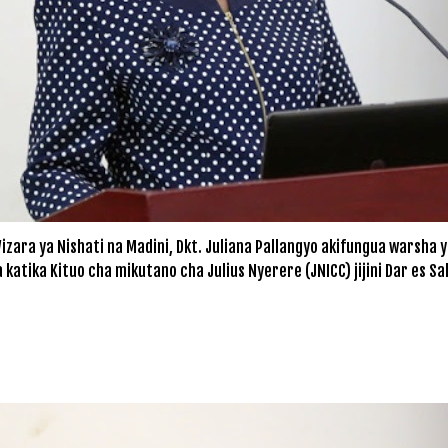
zara ya Nishati na Madini, Dkt. Juliana Pallangyo akifungua warsha 
 katika Kituo cha mikutano cha Julius Nyerere (JNICC) jijini Dar es Sa