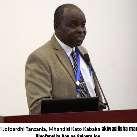
akiwasilisha ma
 Jotoardhi Tanzania, Mhandisi Kato Kabaka
iliyofanyika Dar es Salaam leo.