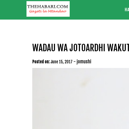
Skip
H
to
content
WADAU WA JOTOARDHI WAKUTA
-
jomushi
Posted on:
June 15, 2017