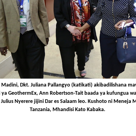
Madini, Dkt. Juliana Pallangyo (katikati) akibadilishana
a GeothermEx, Ann Robertson-Tait baada ya kufungua war
 Julius Nyerere jijini Dar es Salaam leo. Kushoto ni Menej
Tanzania, Mhandisi Kato Kabaka.