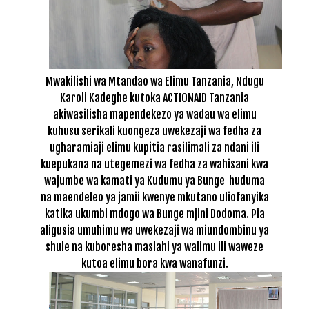
Mwakilishi wa Mtandao wa Elimu Tanzania, Ndugu
Karoli Kadeghe kutoka ACTIONAID Tanzania
akiwasilisha mapendekezo ya wadau wa elimu
kuhusu serikali kuongeza uwekezaji wa fedha za
ugharamiaji elimu kupitia rasilimali za ndani ili
kuepukana na utegemezi wa fedha za wahisani kwa
wajumbe wa kamati ya Kudumu ya Bunge huduma
na maendeleo ya jamii kwenye mkutano uliofanyika
katika ukumbi mdogo wa Bunge mjini Dodoma. Pia
aligusia umuhimu wa uwekezaji wa miundombinu ya
shule na kuboresha maslahi ya walimu ili waweze
kutoa elimu bora kwa wanafunzi.