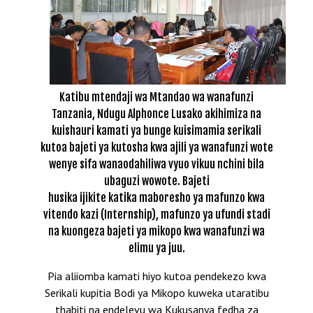
Katibu mtendaji wa Mtandao wa wanafunzi
Tanzania, Ndugu Alphonce Lusako akihimiza na
kuishauri kamati ya bunge kuisimamia serikali
kutoa bajeti ya kutosha kwa ajili ya wanafunzi wote
wenye sifa wanaodahiliwa vyuo vikuu nchini bila
ubaguzi wowote. Bajeti
husika ijikite katika maboresho ya mafunzo kwa
vitendo kazi (Internship), mafunzo ya ufundi stadi
na kuongeza bajeti ya mikopo kwa wanafunzi wa
elimu ya juu.
Pia aliiomba kamati hiyo kutoa pendekezo kwa
Serikali kupitia Bodi ya Mikopo kuweka utaratibu
thabiti na endelevu wa Kukusanya fedha za