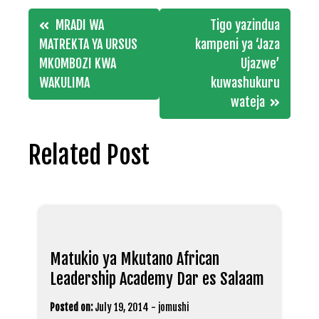
Post
MRADI WA
Tigo yazindua
navigation
MATREKTA YA URSUS
kampeni ya ‘Jaza
MKOMBOZI KWA
Ujazwe’
WAKULIMA
kuwashukuru
wateja
Related Post
Matukio ya Mkutano African
Leadership Academy Dar es Salaam
Posted on:
July 19, 2014
-
jomushi