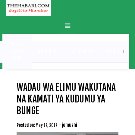
Skip
to
content
Primary
Menu
MATUKIO
KATIKA
BURUDANI
UCHAMBUZI
MICHEZO
PICHA
WADAU WA ELIMU WAKUTANA
NA KAMATI YA KUDUMU YA
BUNGE
-
jomushi
Posted on:
May 17, 2017