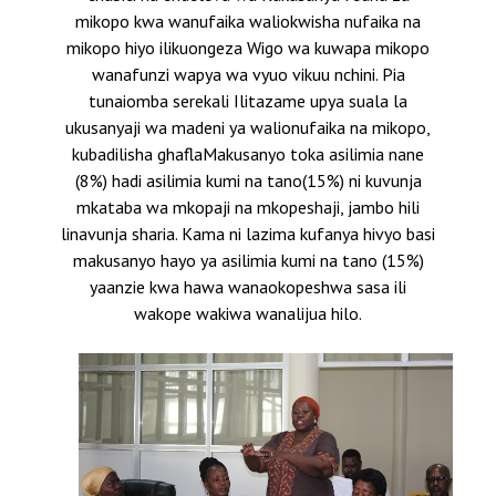
mikopo kwa wanufaika waliokwisha nufaika na
mikopo hiyo ilikuongeza Wigo wa kuwapa mikopo
wanafunzi wapya wa vyuo vikuu nchini. Pia
tunaiomba serekali Ilitazame upya suala la
ukusanyaji wa madeni ya walionufaika na mikopo,
kubadilisha ghaflaMakusanyo toka asilimia nane
(8%) hadi asilimia kumi na tano(15%) ni kuvunja
mkataba wa mkopaji na mkopeshaji, jambo hili
linavunja sharia. Kama ni lazima kufanya hivyo basi
makusanyo hayo ya asilimia kumi na tano (15%)
yaanzie kwa hawa wanaokopeshwa sasa ili
wakope wakiwa wanalijua hilo.