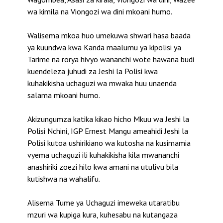
wa kimila na Viongozi wa dini mkoani humo.
Walisema mkoa huo umekuwa shwari hasa baada
ya kuundwa kwa Kanda maalumu ya kipolisi ya
Tarime na rorya hivyo wananchi wote hawana budi
kuendeleza juhudi za Jeshi la Polisi kwa
kuhakikisha uchaguzi wa mwaka huu unaenda
salama mkoani humo.
Akizungumza katika kikao hicho Mkuu wa Jeshi la
Polisi Nchini, IGP Ernest Mangu ameahidi Jeshi la
Polisi kutoa ushirikiano wa kutosha na kusimamia
vyema uchaguzi ili kuhakikisha kila mwananchi
anashiriki zoezi hilo kwa amani na utulivu bila
kutishwa na wahalifu.
Alisema Tume ya Uchaguzi imeweka utaratibu
mzuri wa kupiga kura, kuhesabu na kutangaza