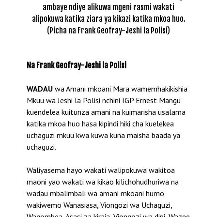
ambaye ndiye alikuwa mgeni rasmi wakati
alipokuwa katika ziara ya kikazi katika mkoa huo.
(Picha na Frank Geofray-Jeshi la Polisi)
Na Frank Geofray-Jeshi la Polisi
WADAU
wa Amani mkoani Mara wamemhakikishia
Mkuu wa Jeshi la Polisi nchini IGP Ernest Mangu
kuendelea kuitunza amani na kuimarisha usalama
katika mkoa huo hasa kipindi hiki cha kuelekea
uchaguzi mkuu kwa kuwa kuna maisha baada ya
uchaguzi.
Waliyasema hayo wakati walipokuwa wakitoa
maoni yao wakati wa kikao kilichohudhuriwa na
wadau mbalimbali wa amani mkoani humo
wakiwemo Wanasiasa, Viongozi wa Uchaguzi,
Wagombea, Asasi za kiraia, Viongozi wa dini, Wazee