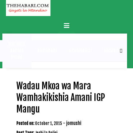
Skip
to
content
Primary
Menu
MATUKIO
KATIKA
BURUDANI
UCHAMBUZI
MICHEZO
PICHA
Wadau Mkoa wa Mara
Wamhakikishia Amani IGP
Mangu
-
jomushi
Posted on:
October 1, 2015
Post Tags:
Jeshi la Polisi