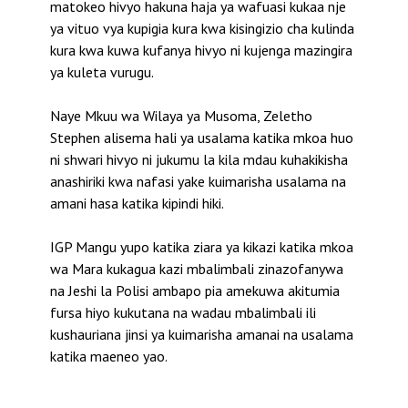
matokeo hivyo hakuna haja ya wafuasi kukaa nje
ya vituo vya kupigia kura kwa kisingizio cha kulinda
kura kwa kuwa kufanya hivyo ni kujenga mazingira
ya kuleta vurugu.
Naye Mkuu wa Wilaya ya Musoma, Zeletho
Stephen alisema hali ya usalama katika mkoa huo
ni shwari hivyo ni jukumu la kila mdau kuhakikisha
anashiriki kwa nafasi yake kuimarisha usalama na
amani hasa katika kipindi hiki.
IGP Mangu yupo katika ziara ya kikazi katika mkoa
wa Mara kukagua kazi mbalimbali zinazofanywa
na Jeshi la Polisi ambapo pia amekuwa akitumia
fursa hiyo kukutana na wadau mbalimbali ili
kushauriana jinsi ya kuimarisha amanai na usalama
katika maeneo yao.