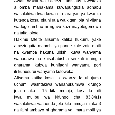
Awali Wakili wa Utetezi Ladislaus Rwekaza
aliiomba mahakama kuwapunguzia adhabu
washtakiwa kwa kuwa ni mara yao ya kwanza
kutenda kosa, pia ni raia wa kigeni pia ni vijana
wadogo ambao ni nguvu kazi inayotegemewa
na taifa lolote.
Hakimu Mteite alisema katika hukumu yake
amezingatia maombi ya pande zote zote mbili
na kwamba hakuna ubishi kuwa wanyama
wanauawa na kuisababishia serikali inaingia
gharama kubwa kuhifadhi wanyama pori
ili kunusurui wanyama kutoweka.
Alisema katika kosa la kwanza la uhujumu
uchumi washtakiwa wanahukumiwa kifungo
jela miaka 15 kila mmoja, kosa la pili
kwa mujibu wa kifungo cha 83,84(1)
washtakiwa wataenda jela kila mmoja miaka 3
na faini ambayo ni gharama ya mara mbili ya