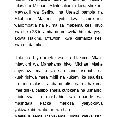
mfawidhi Michael Mteite alianza kuwashukuru
Mawakili wa Serikali na Utetezi pamoja na
Mkalimani Manfred Lyoto kwa ushirikiano
waliompatia na kuimaliza mapema kesi hiyo
kwa siku 23 tu ambapo ameweka historia yeye
akiwa Hakimu Mfawidhi kwa kuimaliza kesi
kwa muda mfupi.
Hukumu hiyo imetolewa na Hakimu Mkazi
mfawidhi wa Mahakama hiyo, Michael Mteite
aliyeanza majira ya saa tano asubuhi na
kuahirishwa mara mbili na kukamilika saa tisa
na nusu alasiri ambapo alisema mahakama
imeridhika pasipo shaka kutokana na ushahidi
uliotolewa na mashahidi wa upande wa
mashtaka katika makosa yaliyokuwa
yakiwakabili watuhumiwa hao.
Mteite alisema Mahakama ilijikita katika kiini