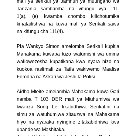
mali ya serikali ya Jamhuri ya muungano wa
Tanzania sambamba na vifungu vya 111,
1(a), (e) kwamba chombo kilichotumika
kinataifishwa na kuwa mali ya Serikali sawa
na kifungu cha 111(4).
Pia Wankyo Simon ameiomba Serikali kupitia
Mahakama kuwapa tuzo watumishi wa umma
waliowezesha kupatikana kwa nyara hizo na
kuokoa raslimali za Taifa wakiwemo Maafisa
Forodha na Askari wa Jeshi la Polisi.
Aidha Mteite ameiambia Mahakama kuwa Gari
namba T 103 DER mali ya Mtuhumiwa wa
kwanza Song Lei likabidhiwa Serikalini na
simu za watuhumiwa zitauzwa na Mahakama
hiyo na nyaraka nyingine zitakabidhiwa kwa
upande wa Mashitaka.