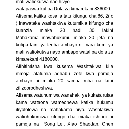
mali waliokutwa nao hivyo
watapaswa kulipa Dola za kimarekani 836000.
Alisema katika kosa la tatu kifungu cha 86, 2( c
) inawataka washtakiwa kutumikia kifungo cha
kuanzia miaka 20 hadi 30 lakini
Mahakama inawahukumu miaka 20 jela na
kulipa faini ya fedha ambayo ni mara kumi ya
mali waliokutwa nayo ambapo watalipa dola za
kimarekani 4180000.
Alihitimisha kwa kusema Washtakiwa kila
mmoja atatumia adhabu zote kwa pomoja
ambayo ni miaka 20 samba mba na faini
zilizoorodheshwa.
Alisema watuhumiwa wanahaki ya kukata rufaa
kama wataona wameonewa katika hukumu
iliyotolewa na mahakama hiyo.
Washtakiwa
waliohukumiwa kifungo cha miaka ishirini ni
pamoja na Song Lei, Xiao Shaodan, Chen