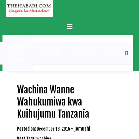
Skip
to
content
Primary
Menu
MATUKIO
KATIKA
BURUDANI
UCHAMBUZI
MICHEZO
PICHA
Wachina Wanne
Wahukumiwa kwa
Kuihujumu Tanzania
-
jomushi
Posted on:
December 18, 2015
Post Tags:
Wachina