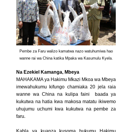
Pembe za Faru walizo kamatwa nazo watuhumiwa hao
wanne rai wa China katika Mpaka wa Kasumulu Kyela.
Na Ezekiel Kamanga, Mbeya
MAHAKAMA ya Hakimu Mkazi Mkoa wa Mbeya
imewahukumu kifungo chamiaka 20 jela raia
wanne wa China na kulipa faini baada ya
kukutwa na hatia kwa makosa matatu ikiwemo
uhujumu uchumi kwa kukutwa na pembe za
faru.
Kabla ya kuanza kusoma hukumu Hakimu