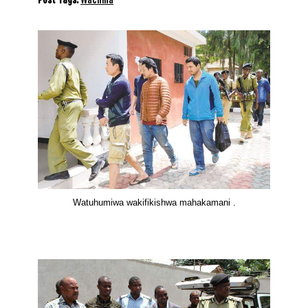
Watuhumiwa wakifikishwa mahakamani .