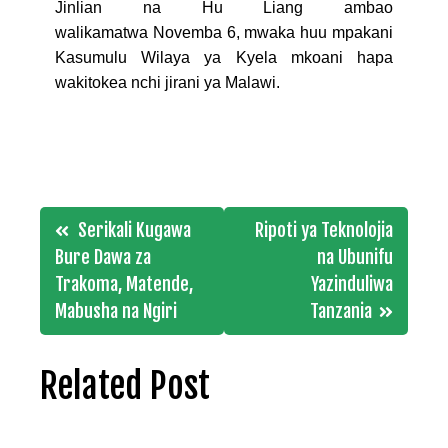
Jinlian na Hu Liang ambao
walikamatwa Novemba 6, mwaka huu mpakani
Kasumulu Wilaya ya Kyela mkoani hapa
wakitokea nchi jirani ya Malawi.
Post
Serikali Kugawa
Ripoti ya Teknolojia
navigation
Bure Dawa za
na Ubunifu
Trakoma, Matende,
Yazinduliwa
Mabusha na Ngiri
Tanzania
Related Post