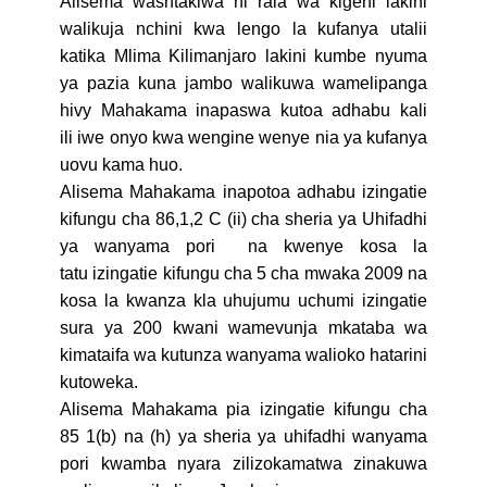
Alisema washtakiwa ni raia wa kigeni lakini
walikuja nchini kwa lengo la kufanya utalii
katika Mlima Kilimanjaro lakini kumbe nyuma
ya pazia kuna jambo walikuwa wamelipanga
hivy Mahakama inapaswa kutoa adhabu kali
ili iwe onyo kwa wengine wenye nia ya kufanya
uovu kama huo.
Alisema Mahakama inapotoa adhabu izingatie
kifungu cha 86,1,2 C (ii) cha sheria ya Uhifadhi
ya wanyama pori na kwenye kosa la
tatu izingatie kifungu cha 5 cha mwaka 2009 na
kosa la kwanza kla uhujumu uchumi izingatie
sura ya 200 kwani wamevunja mkataba wa
kimataifa wa kutunza wanyama walioko hatarini
kutoweka.
Alisema Mahakama pia izingatie kifungu cha
85 1(b) na (h) ya sheria ya uhifadhi wanyama
pori kwamba nyara zilizokamatwa zinakuwa