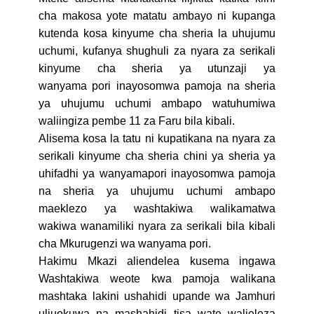
cha makosa yote matatu ambayo ni kupanga
kutenda kosa kinyume cha sheria la uhujumu
uchumi, kufanya shughuli za nyara za serikali
kinyume cha sheria ya utunzaji ya
wanyama pori inayosomwa pamoja na sheria
ya uhujumu uchumi ambapo watuhumiwa
waliingiza pembe 11 za Faru bila kibali.
Alisema kosa la tatu ni kupatikana na nyara za
serikali kinyume cha sheria chini ya sheria ya
uhifadhi ya wanyamapori inayosomwa pamoja
na sheria ya uhujumu uchumi ambapo
maeklezo ya washtakiwa walikamatwa
wakiwa wanamiliki nyara za serikali bila kibali
cha Mkurugenzi wa wanyama pori.
Hakimu Mkazi aliendelea kusema ingawa
Washtakiwa weote kwa pamoja walikana
mashtaka lakini ushahidi upande wa Jamhuri
uliuokuwa na mashahidi tisa wate walieleza