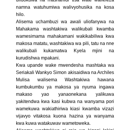
namna watuhumiwa walivyohusika na kosa
hilo.
Alisema uchambuzi wa awali uliofanywa na
Mahakama washtakiwa walikubali kwamba
wamesimama mahakamani wakikabiliwa kwa
makosa matatu, washtakiwa wa pili, tatu na nne
walikubali kukamatwa Kyela mjini na
kurudishwa mpakani.
Kwa upande wake mwendesha mashtaka wa
Seriakali Wankyo Simon akisaidiwa na Archiles
Mulisa walisema Washtakiwa hawana
kumbukumbu ya makosa ya nyuma ingawa
makaso yao yanaonekana yalikuwa
yakitendwa kwa kasi kubwa na wanyama pori
wamekuwa wakiathiriwa kiasi kwamba vizazi
vijavyo vitakosa kuona hazina ya wanyama
kwa kuwa watakuwav wametoweka.