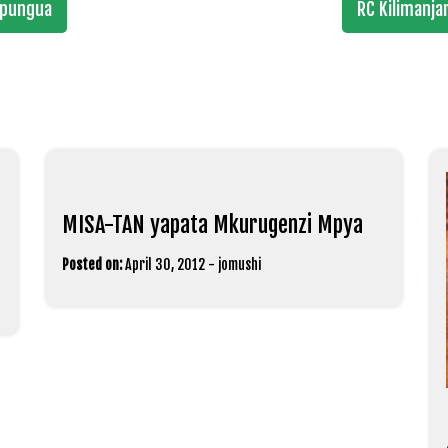
upungua
RC Kilimanja
MISA-TAN yapata Mkurugenzi Mpya
Posted on:
April 30, 2012
-
jomushi