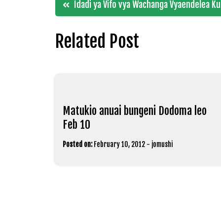
Post
Idadi ya Vifo vya Wachanga Vyaendelea K
navigation
Related Post
Matukio anuai bungeni Dodoma leo
Feb 10
Posted on:
February 10, 2012
-
jomushi