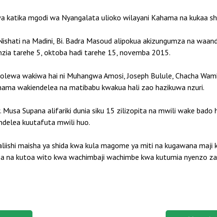
katika mgodi wa Nyangalata ulioko wilayani Kahama na kukaa shi
shati na Madini, Bi. Badra Masoud alipokua akizungumza na waandis
zia tarehe 5, oktoba hadi tarehe 15, novemba 2015.
lewa wakiwa hai ni Muhangwa Amosi, Joseph Bulule, Chacha Wamb
hama wakiendelea na matibabu kwakua hali zao hazikuwa nzuri.
Musa Supana alifariki dunia siku 15 zilizopita na mwili wake bad
delea kuutafuta mwili huo.
aliishi maisha ya shida kwa kula magome ya miti na kugawana maji 
asa na kutoa wito kwa wachimbaji wachimbe kwa kutumia nyenzo za 