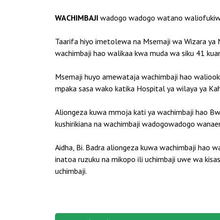
WACHIMBAJI
wadogo wadogo watano waliofukiwa 
Taarifa hiyo imetolewa na Msemaji wa Wizara ya Ni
wachimbaji hao walikaa kwa muda wa siku 41 kuan
Msemaji huyo amewataja wachimbaji hao waliooko
mpaka sasa wako katika Hospital ya wilaya ya Ka
Aliongeza kuwa mmoja kati ya wachimbaji hao Bw. 
kushirikiana na wachimbaji wadogowadogo wanaen
Aidha, Bi. Badra aliongeza kuwa wachimbaji hao w
inatoa ruzuku na mikopo ili uchimbaji uwe wa kis
uchimbaji.