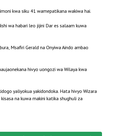
moni kwa siku 41 wamepatikana wakiwa hai.
hi wa habari leo jijini Dar es salaam kuwa
ura, Msafiri Gerald na Onyiwa Aindo ambao
o haujaonekana hivyo uongozi wa Wilaya kwa
kidogo yaliyokua yakidondoka. Hata hivyo Wizara
kisasa na kuwa makini katika shughuli za