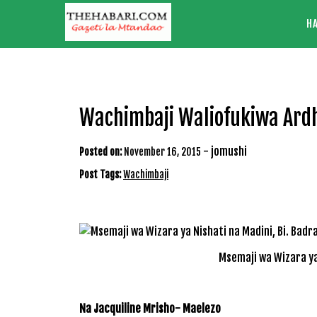
Skip
H
to
content
Wachimbaji Waliofukiwa Ardh
-
jomushi
Posted on:
November 16, 2015
Post Tags:
Wachimbaji
Msemaji wa Wizara ya
Na Jacquiline Mrisho- Maelezo