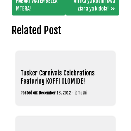
navigation
HABARI WATEMBELEA
Afrika ya Kusini kwa
MTERA!
ziara ya kidola!
Related Post
Tusker Carnivals Celebrations
Featuring KOFFI OLOMIDE!
Posted on:
December 13, 2012
-
jomushi