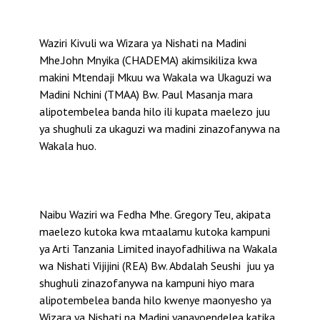
Waziri Kivuli wa Wizara ya Nishati na Madini
Mhe.John Mnyika (CHADEMA) akimsikiliza kwa
makini Mtendaji Mkuu wa Wakala wa Ukaguzi wa
Madini Nchini (TMAA) Bw. Paul Masanja mara
alipotembelea banda hilo ili kupata maelezo juu
ya shughuli za ukaguzi wa madini zinazofanywa na
Wakala huo.
Naibu Waziri wa Fedha Mhe. Gregory Teu, akipata
maelezo kutoka kwa mtaalamu kutoka kampuni
ya Arti Tanzania Limited inayofadhiliwa na Wakala
wa Nishati Vijijini (REA) Bw. Abdalah Seushi juu ya
shughuli zinazofanywa na kampuni hiyo mara
alipotembelea banda hilo kwenye maonyesho ya
Wizara ya Nishati na Madini yanayoendelea katika