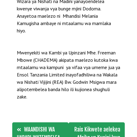
Wizara ya Nishati na Madini yanayoendelea
kwenye viwanja vya bunge mjini Dodoma.
Anayetoa maelezo ni Mhandisi Melania
Kamugisha ambaye ni mtaalamu wa mamlaka
hiyo.
Mwenyekiti wa Kambi ya Upinzani Mhe. Freeman
Mbowe (CHADEMA) akipata maelezo kutoka kwa
mtaalamu wa kampuni ya vifaa vya umeme jua ya
Ensol Tanzania Limited inayofadhiliwa na Wakala
wa Nishati Vijijini (REA) Bw. Godwin Msigwa mara
alipotembelea banda hilo ili kujionea shughuli
zake.
Post
WAANDISHI WA
Rais Kikwete aelekea