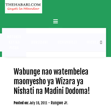
Skip
to
content
Primary
Menu
MATUKIO
KATIKA
BURUDANI
UCHAMBUZI
MICHEZO
PICHA
Wabunge nao watembelea
maonyesho ya Wizara ya
Nishati na Madini Dodoma!
-
Rungwe Jr.
Posted on:
July 18, 2011