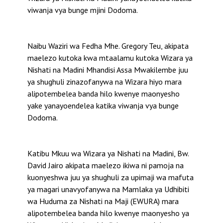
viwanja vya bunge mjini Dodoma.
Naibu Waziri wa Fedha Mhe. Gregory Teu, akipata
maelezo kutoka kwa mtaalamu kutoka Wizara ya
Nishati na Madini Mhandisi Assa Mwakilembe juu
ya shughuli zinazofanywa na Wizara hiyo mara
alipotembelea banda hilo kwenye maonyesho
yake yanayoendelea katika viwanja vya bunge
Dodoma.
Katibu Mkuu wa Wizara ya Nishati na Madini, Bw.
David Jairo akipata maelezo ikiwa ni pamoja na
kuonyeshwa juu ya shughuli za upimaji wa mafuta
ya magari unavyofanywa na Mamlaka ya Udhibiti
wa Huduma za Nishati na Maji (EWURA) mara
alipotembelea banda hilo kwenye maonyesho ya