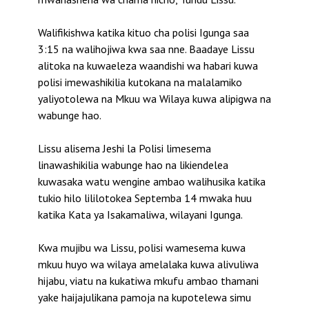
Walifikishwa katika kituo cha polisi Igunga saa
3:15 na walihojiwa kwa saa nne. Baadaye Lissu
alitoka na kuwaeleza waandishi wa habari kuwa
polisi imewashikilia kutokana na malalamiko
yaliyotolewa na Mkuu wa Wilaya kuwa alipigwa na
wabunge hao.
Lissu alisema Jeshi la Polisi limesema
linawashikilia wabunge hao na likiendelea
kuwasaka watu wengine ambao walihusika katika
tukio hilo lililotokea Septemba 14 mwaka huu
katika Kata ya Isakamaliwa, wilayani Igunga.
Kwa mujibu wa Lissu, polisi wamesema kuwa
mkuu huyo wa wilaya amelalaka kuwa alivuliwa
hijabu, viatu na kukatiwa mkufu ambao thamani
yake haijajulikana pamoja na kupotelewa simu