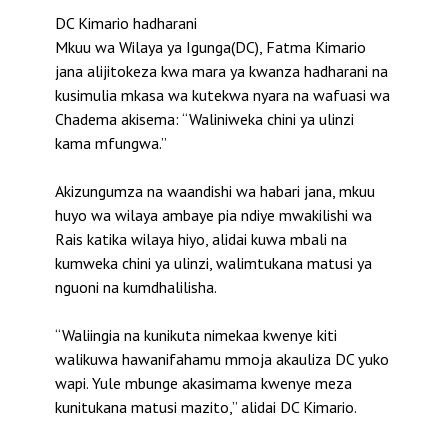
DC Kimario hadharani
Mkuu wa Wilaya ya Igunga(DC), Fatma Kimario
jana alijitokeza kwa mara ya kwanza hadharani na
kusimulia mkasa wa kutekwa nyara na wafuasi wa
Chadema akisema: “Waliniweka chini ya ulinzi
kama mfungwa.”
Akizungumza na waandishi wa habari jana, mkuu
huyo wa wilaya ambaye pia ndiye mwakilishi wa
Rais katika wilaya hiyo, alidai kuwa mbali na
kumweka chini ya ulinzi, walimtukana matusi ya
nguoni na kumdhalilisha.
“Waliingia na kunikuta nimekaa kwenye kiti
walikuwa hawanifahamu mmoja akauliza DC yuko
wapi. Yule mbunge akasimama kwenye meza
kunitukana matusi mazito,” alidai DC Kimario.