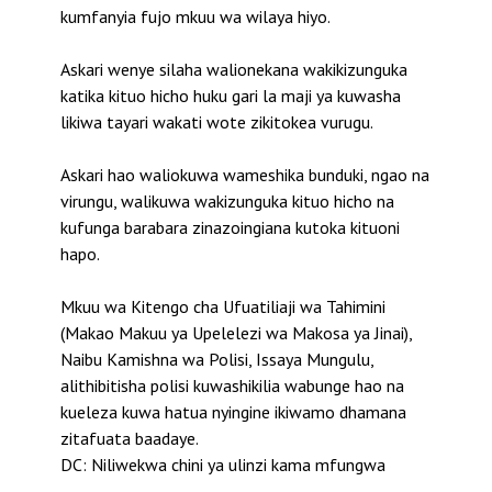
kumfanyia fujo mkuu wa wilaya hiyo.
Askari wenye silaha walionekana wakikizunguka
katika kituo hicho huku gari la maji ya kuwasha
likiwa tayari wakati wote zikitokea vurugu.
Askari hao waliokuwa wameshika bunduki, ngao na
virungu, walikuwa wakizunguka kituo hicho na
kufunga barabara zinazoingiana kutoka kituoni
hapo.
Mkuu wa Kitengo cha Ufuatiliaji wa Tahimini
(Makao Makuu ya Upelelezi wa Makosa ya Jinai),
Naibu Kamishna wa Polisi, Issaya Mungulu,
alithibitisha polisi kuwashikilia wabunge hao na
kueleza kuwa hatua nyingine ikiwamo dhamana
zitafuata baadaye.
DC: Niliwekwa chini ya ulinzi kama mfungwa