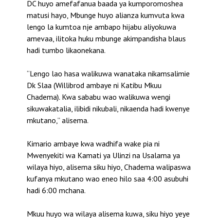
DC huyo amefafanua baada ya kumporomoshea
matusi hayo, Mbunge huyo alianza kumvuta kwa
lengo la kumtoa nje ambapo hijabu aliyokuwa
amevaa, ilitoka huku mbunge akimpandisha blaus
hadi tumbo likaonekana.
“Lengo lao hasa walikuwa wanataka nikamsalimie
Dk Slaa (Willibrod ambaye ni Katibu Mkuu
Chadema). Kwa sababu wao walikuwa wengi
sikuwakatalia, ilibidi nikubali, nikaenda hadi kwenye
mkutano,” alisema.
Kimario ambaye kwa wadhifa wake pia ni
Mwenyekiti wa Kamati ya Ulinzi na Usalama ya
wilaya hiyo, alisema siku hiyo, Chadema walipaswa
kufanya mkutano wao eneo hilo saa 4:00 asubuhi
hadi 6:00 mchana.
Mkuu huyo wa wilaya alisema kuwa, siku hiyo yeye