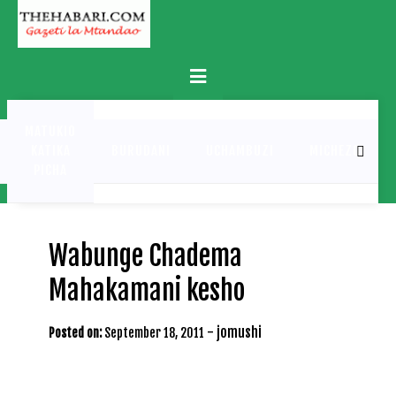
Skip
to
content
Primary
Menu
MATUKIO
KATIKA
BURUDANI
UCHAMBUZI
MICHEZO
PICHA
Wabunge Chadema
Mahakamani kesho
-
jomushi
Posted on:
September 18, 2011