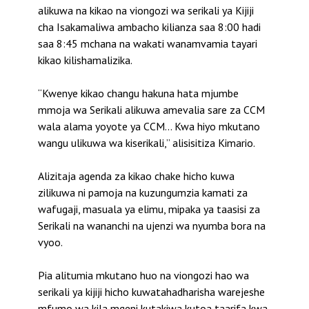
alikuwa na kikao na viongozi wa serikali ya Kijiji
cha Isakamaliwa ambacho kilianza saa 8:00 hadi
saa 8:45 mchana na wakati wanamvamia tayari
kikao kilishamalizika.
“Kwenye kikao changu hakuna hata mjumbe
mmoja wa Serikali alikuwa amevalia sare za CCM
wala alama yoyote ya CCM… Kwa hiyo mkutano
wangu ulikuwa wa kiserikali,” alisisitiza Kimario.
Alizitaja agenda za kikao chake hicho kuwa
zilikuwa ni pamoja na kuzungumzia kamati za
wafugaji, masuala ya elimu, mipaka ya taasisi za
Serikali na wananchi na ujenzi wa nyumba bora na
vyoo.
Pia alitumia mkutano huo na viongozi hao wa
serikali ya kijiji hicho kuwatahadharisha warejeshe
mfumo wa kila mgeni kutakiwa kutoa taarifa kwa