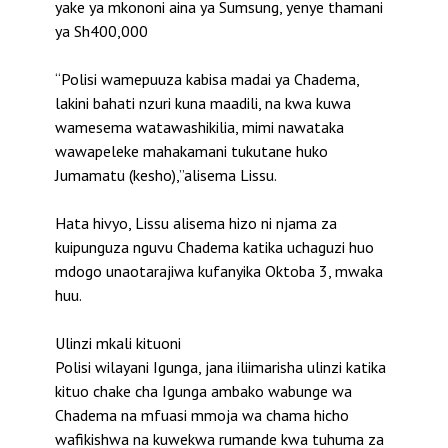
yake ya mkononi aina ya Sumsung, yenye thamani
ya Sh400,000
“Polisi wamepuuza kabisa madai ya Chadema,
lakini bahati nzuri kuna maadili, na kwa kuwa
wamesema watawashikilia, mimi nawataka
wawapeleke mahakamani tukutane huko
Jumamatu (kesho),”alisema Lissu.
Hata hivyo, Lissu alisema hizo ni njama za
kuipunguza nguvu Chadema katika uchaguzi huo
mdogo unaotarajiwa kufanyika Oktoba 3, mwaka
huu.
Ulinzi mkali kituoni
Polisi wilayani Igunga, jana iliimarisha ulinzi katika
kituo chake cha Igunga ambako wabunge wa
Chadema na mfuasi mmoja wa chama hicho
wafikishwa na kuwekwa rumande kwa tuhuma za