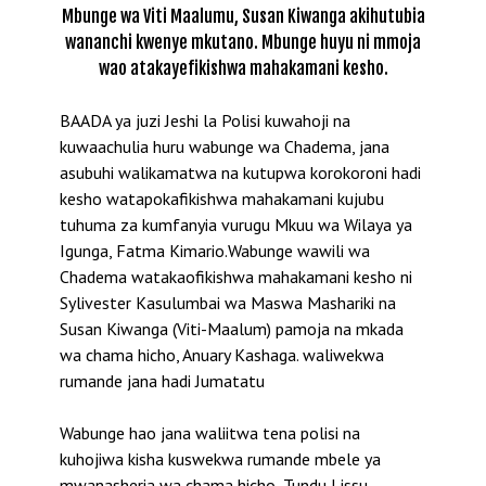
Mbunge wa Viti Maalumu, Susan Kiwanga akihutubia
wananchi kwenye mkutano. Mbunge huyu ni mmoja
wao atakayefikishwa mahakamani kesho.
BAADA ya juzi Jeshi la Polisi kuwahoji na
kuwaachulia huru wabunge wa Chadema, jana
asubuhi walikamatwa na kutupwa korokoroni hadi
kesho watapokafikishwa mahakamani kujubu
tuhuma za kumfanyia vurugu Mkuu wa Wilaya ya
Igunga, Fatma Kimario.Wabunge wawili wa
Chadema watakaofikishwa mahakamani kesho ni
Sylivester Kasulumbai wa Maswa Mashariki na
Susan Kiwanga (Viti-Maalum) pamoja na mkada
wa chama hicho, Anuary Kashaga. waliwekwa
rumande jana hadi Jumatatu
Wabunge hao jana waliitwa tena polisi na
kuhojiwa kisha kuswekwa rumande mbele ya
mwanasheria wa chama hicho, Tundu Lissu.