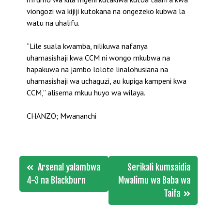
viongozi wa kijiji kutokana na ongezeko kubwa la
watu na uhalifu.
“Lile suala kwamba, nilikuwa nafanya
uhamasishaji kwa CCM ni wongo mkubwa na
hapakuwa na jambo lolote linalohusiana na
uhamasishaji wa uchaguzi, au kupiga kampeni kwa
CCM,” alisema mkuu huyo wa wilaya.
CHANZO; Mwananchi
Post
Arsenal yalambwa
Serikali kumsaidia
navigation
4-3 na Blackburn
Mwalimu wa Baba wa
Taifa