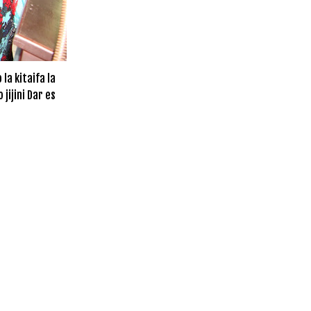
la kitaifa la
jijini Dar es