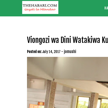
Skip
H
to
content
Viongozi wa Dini Watakiwa K
-
jomushi
Posted on:
July 14, 2017