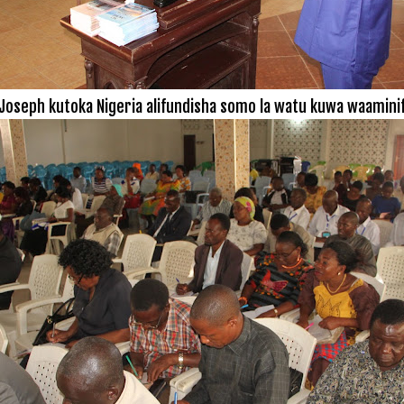
oseph kutoka Nigeria alifundisha somo la watu kuwa waaminifu