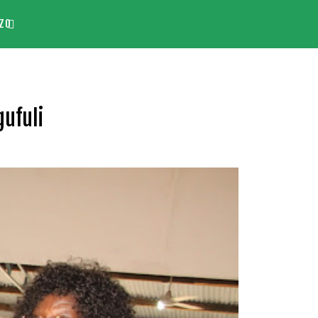
ZO
ufuli