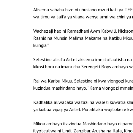
Alisema sababu hizo ni uhusiano mzuri kati ya TF
wa timu ya taifa ya vijana wenye umri wa chini y
Wachezaji hao ni Ramadhani Awm Kabwili, Nickson
Rashid na Muhsin Malima Makame na Katibu Mkuu a
kuingia.”
Selestine alisifu Airtel akisema imejitofautisha 
kikosi bora na imara cha Serengeti Boys ambayo wiki
Rai wa Karibu Mkuu, Selestine ni kwa viongozi ku
kuzindua mashindano hayo. “Kama viongozi mmeing
Kadhalika aliwataka wazazi na walezi kuwatia shi
ya kuibua vipaji ya Airtel. Pia alitaka wajitoke
Mikoa ambayo itazindua Mashindano hayo ni pamo
iliyoteuliwa ni Lindi, Zanzibar, Arusha na Ilala, Ki