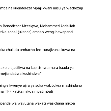
amba na kuendeleza vipaji kwani nusu ya wachezaji
rian Benedictor Mtesigwa, Mohammed Abdallah
atika zonal (ukanda) ambao wengi hawapendi
upika chakula ambacho leo tunajivunia kuwa na
zo zilijadiliwa na kupitishwa mara baada ya
mejiandaliwa kushindwa.”
aingie kwenye ajira ya soka wakitokea mashindano
 na TFF katika mikoa mbalimbali.
 upande wa wavulana wakati wasichana mikoa