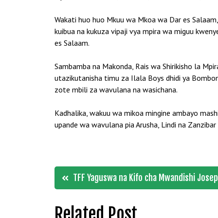
Wakati huo huo Mkuu wa Mkoa wa Dar es Salaam, 
kuibua na kukuza vipaji vya mpira wa miguu kwen
es Salaam.
Sambamba na Makonda, Rais wa Shirikisho la Mpi
utazikutanisha timu za Ilala Boys dhidi ya Bombo
zote mbili za wavulana na wasichana.
Kadhalika, wakuu wa mikoa mingine ambayo mash
upande wa wavulana pia Arusha, Lindi na Zanziba
Post
TFF Yaguswa na Kifo cha Mwandishi Jose
navigation
Related Post