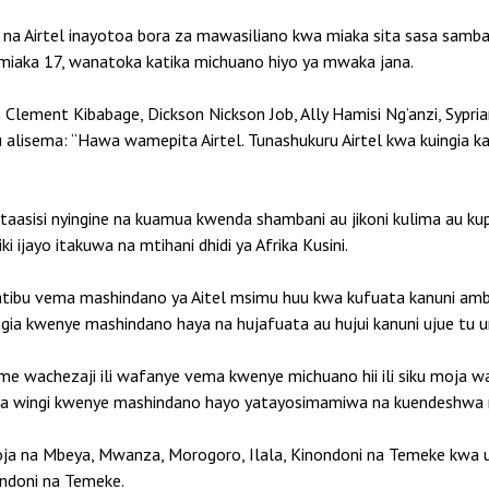
F na Airtel inayotoa bora za mawasiliano kwa miaka sita sasa samb
a miaka 17, wanatoka katika michuano hiyo ya mwaka jana.
 Clement Kibabage, Dickson Nickson Job, Ally Hamisi Ng’anzi, Syp
lisema: “Hawa wamepita Airtel. Tunashukuru Airtel kwa kuingia k
na taasisi nyingine na kuamua kwenda shambani au jikoni kulima au k
 ijayo itakuwa na mtihani dhidi ya Afrika Kusini.
ratibu vema mashindano ya Aitel msimu huu kwa kufuata kanuni amba
ia kwenye mashindano haya na hujafuata au hujui kanuni ujue tu u
me wachezaji ili wafanye vema kwenye michuano hii ili siku moja w
ze kwa wingi kwenye mashindano hayo yatayosimamiwa na kuendeshwa
ja na Mbeya, Mwanza, Morogoro, Ilala, Kinondoni na Temeke kwa
nondoni na Temeke.