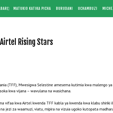
ABARI
MATUKIO KATIKA PICHA
BURUDANI
UCHAMBUZI
MICHE
Airtel Rising Stars
nzania (TFF), Mwesigwa Selestine amesema kutimia kwa malengo ya
soka kwa vijana – wavulana na wasichana.
na vifaa kwa Airtel kwenda TFF kabla ya kwenda kwa klabu shiriki 
 na jezi za waamuzi, viatu, mipira na vizuia ugoko kutopata madhar