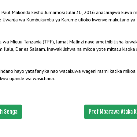
Paul Makonda kesho Jumamosi Julai 30, 2016 anatarajiwa kuwa m
ye Uwanja wa Kumbukumbu ya Karume ulioko kwenye makutano ya Bar
ra wa Miguu Tanzania (TFF), Jamal Malinzi naye amethibitisha ku
m Ilala, Dar es Salaam. Inawakilishwa na mikoa yote mitatu kisoka
indano hayo yatafanyika nao watakuwa wageni rasmi katika miko
r kwa upande wa wasichana.
ph Senga
Prof Mbarawa Ataka K