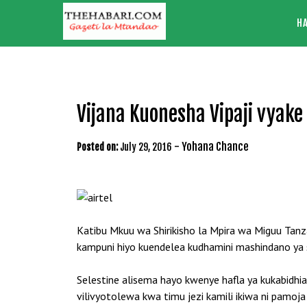
Skip
H
to
content
Vijana Kuonesha Vipaji vyake 
-
Yohana Chance
Posted on:
July 29, 2016
Katibu Mkuu wa Shirikisho la Mpira wa Miguu Ta
kampuni hiyo kuendelea kudhamini mashindano ya 
Selestine alisema hayo kwenye hafla ya kukabidhia
vilivyotolewa kwa timu jezi kamili ikiwa ni pamoja