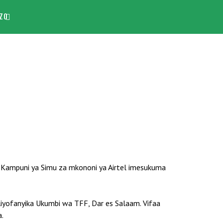
ZO
 Kampuni ya Simu za mkononi ya Airtel imesukuma
iliyofanyika Ukumbi wa TFF, Dar es Salaam. Vifaa
a.