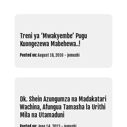
Treni ya ‘Mwakyembe’ Pugu
Kuongezewa Mabehewa..!
Posted on:
August 18, 2016
-
jomushi
Dk. Shein Azungumza na Madakatari
Wachina, Afungua Tamasha la Urithi
Mila na Utamaduni
Posted on:
June 14, 2013
-
jomushi