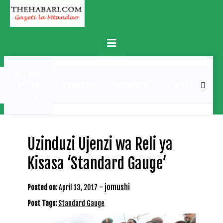
Skip
to
content
Primary
Menu
MATUKIO
KATIKA
BURUDANI
UCHAMBUZI
MICHEZO
PICHA
Uzinduzi Ujenzi wa Reli ya
Kisasa ‘Standard Gauge’
-
jomushi
Posted on:
April 13, 2017
Post Tags:
Standard Gauge