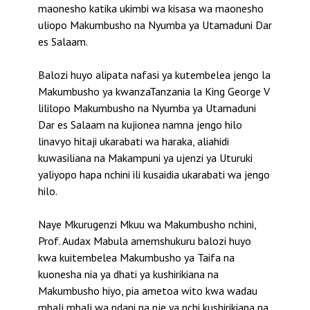
maonesho katika ukimbi wa kisasa wa maonesho
uliopo Makumbusho na Nyumba ya Utamaduni Dar
es Salaam.
Balozi huyo alipata nafasi ya kutembelea jengo la
Makumbusho ya kwanzaTanzania la King George V
lililopo Makumbusho na Nyumba ya Utamaduni
Dar es Salaam na kujionea namna jengo hilo
linavyo hitaji ukarabati wa haraka, aliahidi
kuwasiliana na Makampuni ya ujenzi ya Uturuki
yaliyopo hapa nchini ili kusaidia ukarabati wa jengo
hilo.
Naye Mkurugenzi Mkuu wa Makumbusho nchini,
Prof. Audax Mabula amemshukuru balozi huyo
kwa kuitembelea Makumbusho ya Taifa na
kuonesha nia ya dhati ya kushirikiana na
Makumbusho hiyo, pia ametoa wito kwa wadau
mbali mbali wa ndani na nje ya nchi kushirikiana na