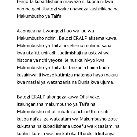
lengo la kubadilishana mawazo ili kuona ni kwa
namna gani Ubalozi wake unaweza kushirikiana na
Makumbusho ya Taifa.
Akiongea na Uwongozi huo wa juu wa
Makumbusho nchini, Balozi ERALP alisema kuwa,
Makumbusho ya Taifa ni sehemu muhimu sana
kwa utafiti, uhifadhi, uelimishaji na ustawi wa
historia ya nchi yeyote ile husika, hivyo kwa
Makumbusho ya Taifa la Tanzania haina budu
kusaidiwa ili iweze kutimiza malengo hayo makuu
kwa maslai ya watanzania na Dunia kwa ujuma.
Balozi ERALP aliongeza kuwa Ofisi yake,
itaiunganisha makumbusho ya Taifa na
Makumbusho mbali mbali za nchini Uturuki ili
kutoa nafasi za wataalam wa Makumbusho zote
kukutana na kubadilishana uzoefu wa kitaalam, na
kuahidi kuleta wasanii kutoka Uturuki ili kufanya