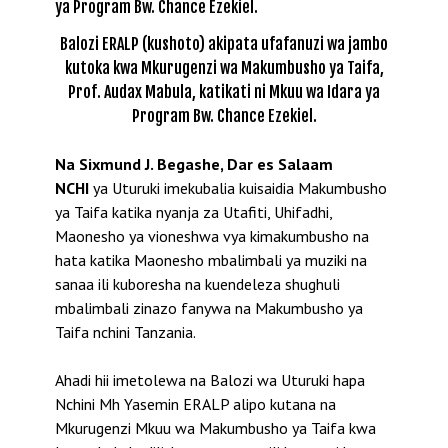
Balozi ERALP (kushoto) akipata ufafanuzi wa jambo
kutoka kwa Mkurugenzi wa Makumbusho ya Taifa,
Prof. Audax Mabula, katikati ni Mkuu wa Idara ya
Program Bw. Chance Ezekiel.
Na Sixmund J. Begashe, Dar es Salaam
NCHI
ya Uturuki imekubalia kuisaidia Makumbusho
ya Taifa katika nyanja za Utafiti, Uhifadhi,
Maonesho ya vioneshwa vya kimakumbusho na
hata katika Maonesho mbalimbali ya muziki na
sanaa ili kuboresha na kuendeleza shughuli
mbalimbali zinazo fanywa na Makumbusho ya
Taifa nchini Tanzania.
Ahadi hii imetolewa na Balozi wa Uturuki hapa
Nchini Mh Yasemin ERALP alipo kutana na
Mkurugenzi Mkuu wa Makumbusho ya Taifa kwa