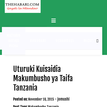
Skip
to
content
Primary
Menu
MATUKIO
KATIKA
BURUDANI
UCHAMBUZI
MICHEZO
PICHA
Uturuki Kuisaidia
Makumbusho ya Taifa
Tanzania
-
jomushi
Posted on:
November 18, 2015
Post Tags:
Makumbusho Tanzania