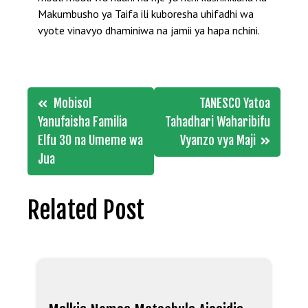
Makumbusho ya Taifa ili kuboresha uhifadhi wa
vyote vinavyo dhaminiwa na jamii ya hapa nchini.
Post
Mobisol
TANESCO Yatoa
navigation
Yanufaisha Familia
Tahadhari Waharibifu
Elfu 30 na Umeme wa
Vyanzo vya Maji
Jua
Related Post