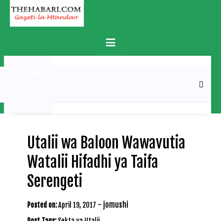
Skip
to
content
Primary
Menu
MATUKIO
KATIKA
BURUDANI
UCHAMBUZI
MICHEZO
PICHA
Utalii wa Baloon Wawavutia
Watalii Hifadhi ya Taifa
Serengeti
-
jomushi
Posted on:
April 19, 2017
Post Tags:
Sekta ya Utalii