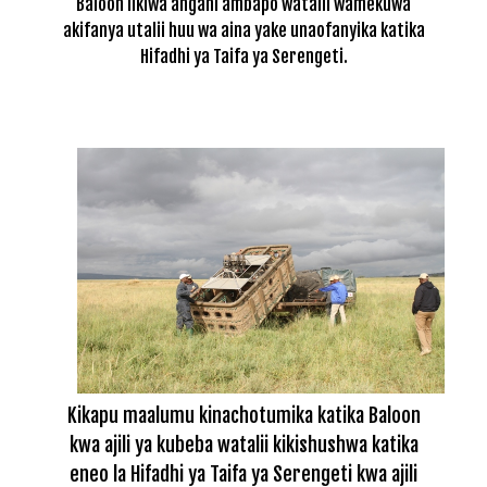
Baloon likiwa angani ambapo watalii wamekuwa
akifanya utalii huu wa aina yake unaofanyika katika
Hifadhi ya Taifa ya Serengeti.
Kikapu maalumu kinachotumika katika Baloon
kwa ajili ya kubeba watalii kikishushwa katika
eneo la Hifadhi ya Taifa ya Serengeti kwa ajili