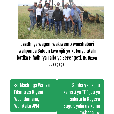
Baadhi ya wageni wakiwemo wanahabari
walipanda Baloon kwa ajili ya kufanya utalii
katika Hifadhi ya Taifa ya Serengeti.
Na Dixon
Busagaga.
Post
Machinga Wauza
Simba yaijia juu
navigation
Filamu za Kigeni
kamati ya TFF juu ya
Waandamana,
sakata la Kagera
Wamtaka JPM
Sugar, yalia usiku na
mchana.