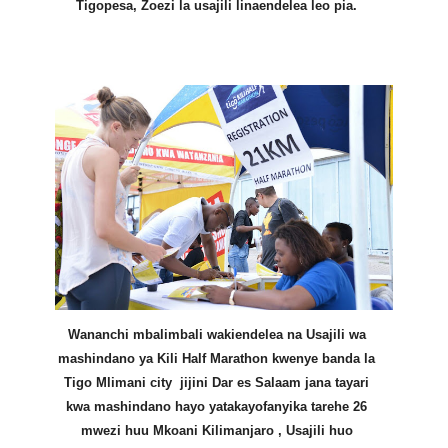
Tigopesa, Zoezi la usajili linaendelea leo pia.
Wananchi mbalimbali wakiendelea na Usajili wa
mashindano ya Kili Half Marathon kwenye banda la
Tigo Mlimani city jijini Dar es Salaam jana tayari
kwa mashindano hayo yatakayofanyika tarehe 26
mwezi huu Mkoani Kilimanjaro , Usajili huo