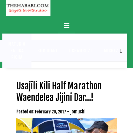
Skip
to
content
Primary
Menu
MATUKIO
KATIKA
BURUDANI
UCHAMBUZI
MICHEZO
PICHA
Usajili Kili Half Marathon
Waendelea Jijini Dar…!
-
jomushi
Posted on:
February 20, 2017