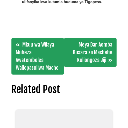
ulifanyika kwa kutumia huduma ya Tigopesa.
Post
Mkuu wa Wilaya
Meya Dar Aomba
navigation
Muheza
Busara za Mashehe
Awatembelea
Kuliongoza Jiji
Waliopasuliwa Macho
Related Post