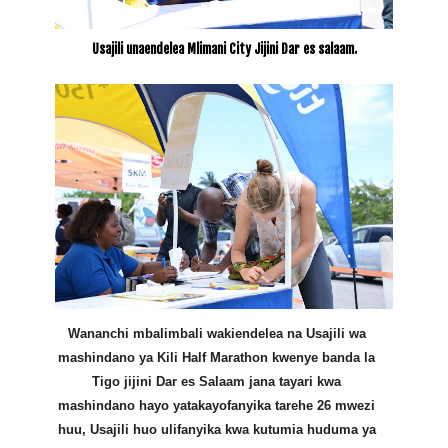
Usajili unaendelea Mlimani City Jijini Dar es salaam.
Wananchi mbalimbali wakiendelea na Usajili wa
mashindano ya Kili Half Marathon kwenye banda la
Tigo jijini Dar es Salaam jana tayari kwa
mashindano hayo yatakayofanyika tarehe 26 mwezi
huu, Usajili huo ulifanyika kwa kutumia huduma ya