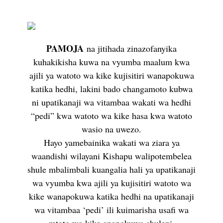
PAMOJA
na jitihada zinazofanyika
kuhakikisha kuwa na vyumba maalum kwa
ajili ya watoto wa kike kujisitiri wanapokuwa
katika hedhi, lakini bado changamoto kubwa
ni upatikanaji wa vitambaa wakati wa hedhi
“pedi” kwa watoto wa kike hasa kwa watoto
wasio na uwezo.
Hayo yamebainika wakati wa ziara ya
waandishi wilayani Kishapu walipotembelea
shule mbalimbali kuangalia hali ya upatikanaji
wa vyumba kwa ajili ya kujisitiri watoto wa
kike wanapokuwa katika hedhi na upatikanaji
wa vitambaa ‘pedi’ ili kuimarisha usafi wa