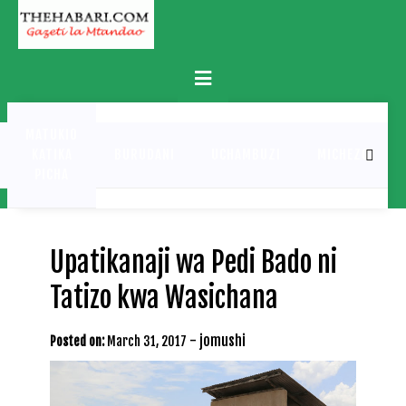
Skip
to
content
Primary
Menu
MATUKIO
KATIKA
BURUDANI
UCHAMBUZI
MICHEZO
PICHA
Upatikanaji wa Pedi Bado ni
Tatizo kwa Wasichana
-
jomushi
Posted on:
March 31, 2017