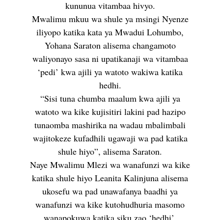
kununua vitambaa hivyo.
Mwalimu mkuu wa shule ya msingi Nyenze
iliyopo katika kata ya Mwadui Lohumbo,
Yohana Saraton alisema changamoto
waliyonayo sasa ni upatikanaji wa vitambaa
‘pedi’ kwa ajili ya watoto wakiwa katika
hedhi.
“Sisi tuna chumba maalum kwa ajili ya
watoto wa kike kujisitiri lakini pad hazipo
tunaomba mashirika na wadau mbalimbali
wajitokeze kufadhili ugawaji wa pad katika
shule hiyo”, alisema Saraton.
Naye Mwalimu Mlezi wa wanafunzi wa kike
katika shule hiyo Leanita Kalinjuna alisema
ukosefu wa pad unawafanya baadhi ya
wanafunzi wa kike kutohudhuria masomo
wanapokuwa katika siku zao ‘hedhi’.