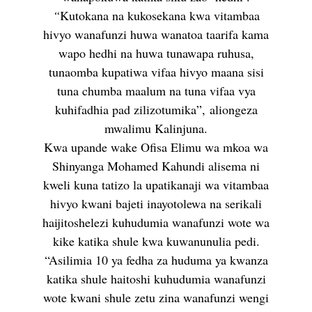
“
Kutokana na kukosekana kwa vitambaa
hivyo wanafunzi huwa wanatoa taarifa kama
wapo hedhi na huwa tunawapa ruhusa,
tunaomba kupatiwa vifaa hivyo maana sisi
tuna chumba maalum na tuna vifaa vya
kuhifadhia pad zilizotumika”, aliongeza
mwalimu Kalinjuna.
Kwa upande wake Ofisa Elimu wa mkoa wa
Shinyanga Mohamed Kahundi alisema ni
kweli kuna tatizo la upatikanaji wa vitambaa
hivyo kwani bajeti inayotolewa na serikali
haijitoshelezi kuhudumia wanafunzi wote wa
kike katika shule kwa kuwanunulia pedi.
“Asilimia 10 ya fedha za huduma ya kwanza
katika shule haitoshi kuhudumia wanafunzi
wote kwani shule zetu zina wanafunzi wengi