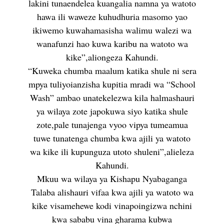
lakini tunaendelea kuangalia namna ya watoto
hawa ili waweze kuhudhuria masomo yao
ikiwemo kuwahamasisha walimu walezi wa
wanafunzi hao kuwa karibu na watoto wa
kike”,aliongeza Kahundi.
“Kuweka chumba maalum katika shule ni sera
mpya tuliyoianzisha kupitia mradi wa “School
Wash” ambao unatekelezwa kila halmashauri
ya wilaya zote japokuwa siyo katika shule
zote,pale tunajenga vyoo vipya tumeamua
tuwe tunatenga chumba kwa ajili ya watoto
wa kike ili kupunguza utoto shuleni”,alieleza
Kahundi.
Mkuu wa wilaya ya Kishapu Nyabaganga
Talaba alishauri vifaa kwa ajili ya watoto wa
kike visamehewe kodi vinapoingizwa nchini
kwa sababu vina gharama kubwa