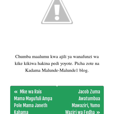
Chumba maalumu kwa ajili ya wanafunzi wa
kike kikiwa hakina pedi yoyote. Picha zote na
Kadama Malunde-Malunde1 blog.
Post
Mke wa Rais
Jacob Zuma
navigation
Mama Magufuli Ampa
Awatumbua
Pole Mama Janeth
Mawaziri, Yumo
Kahama
Waziri wa Fedha