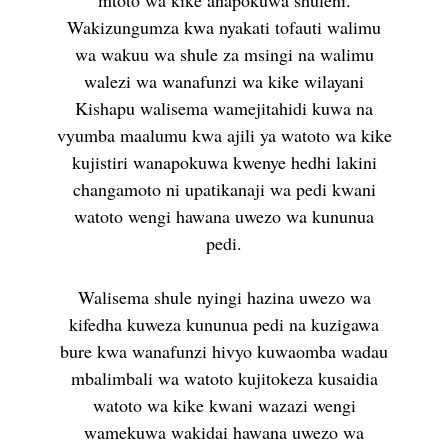
mtoto wa kike anapokuwa shuleni.
Wakizungumza kwa nyakati tofauti walimu
wa wakuu wa shule za msingi na walimu
walezi wa wanafunzi wa kike wilayani
Kishapu walisema wamejitahidi kuwa na
vyumba maalumu kwa ajili ya watoto wa kike
kujistiri wanapokuwa kwenye hedhi lakini
changamoto ni upatikanaji wa pedi kwani
watoto wengi hawana uwezo wa kununua
pedi.
Walisema shule nyingi hazina uwezo wa
kifedha kuweza kununua pedi na kuzigawa
bure kwa wanafunzi hivyo kuwaomba wadau
mbalimbali wa watoto kujitokeza kusaidia
watoto wa kike kwani wazazi wengi
wamekuwa wakidai hawana uwezo wa