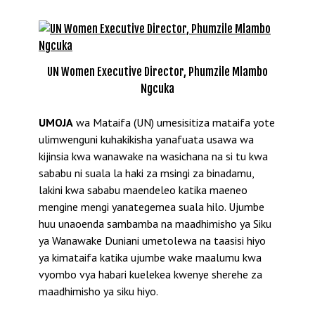
UN Women Executive Director, Phumzile Mlambo
Ngcuka
UMOJA
wa Mataifa (UN) umesisitiza mataifa yote
ulimwenguni kuhakikisha yanafuata usawa wa
kijinsia kwa wanawake na wasichana na si tu kwa
sababu ni suala la haki za msingi za binadamu,
lakini kwa sababu maendeleo katika maeneo
mengine mengi yanategemea suala hilo. Ujumbe
huu unaoenda sambamba na maadhimisho ya Siku
ya Wanawake Duniani umetolewa na taasisi hiyo
ya kimataifa katika ujumbe wake maalumu kwa
vyombo vya habari kuelekea kwenye sherehe za
maadhimisho ya siku hiyo.