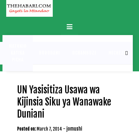
Skip
to
content
Primary
Menu
MATUKIO
KATIKA
BURUDANI
UCHAMBUZI
MICHEZO
PICHA
UN Yasisitiza Usawa wa
Kijinsia Siku ya Wanawake
Duniani
-
jomushi
Posted on:
March 7, 2014