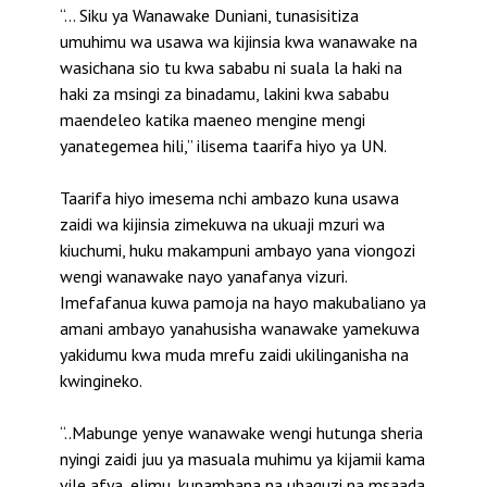
“… Siku ya Wanawake Duniani, tunasisitiza
umuhimu wa usawa wa kijinsia kwa wanawake na
wasichana sio tu kwa sababu ni suala la haki na
haki za msingi za binadamu, lakini kwa sababu
maendeleo katika maeneo mengine mengi
yanategemea hili,” ilisema taarifa hiyo ya UN.
Taarifa hiyo imesema nchi ambazo kuna usawa
zaidi wa kijinsia zimekuwa na ukuaji mzuri wa
kiuchumi, huku makampuni ambayo yana viongozi
wengi wanawake nayo yanafanya vizuri.
Imefafanua kuwa pamoja na hayo makubaliano ya
amani ambayo yanahusisha wanawake yamekuwa
yakidumu kwa muda mrefu zaidi ukilinganisha na
kwingineko.
“..Mabunge yenye wanawake wengi hutunga sheria
nyingi zaidi juu ya masuala muhimu ya kijamii kama
vile afya, elimu, kupambana na ubaguzi na msaada