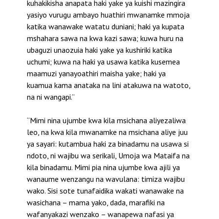
kuhakikisha anapata haki yake ya kuishi mazingira
yasiyo vurugu ambayo huathiri mwanamke mmoja
katika wanawake watatu duniani; haki ya kupata
mshahara sawa na kwa kazi sawa; kuwa huru na
ubaguzi unaozuia haki yake ya kushiriki katika
uchumi; kuwa na haki ya usawa katika kusemea
maamuzi yanayoathiri maisha yake; haki ya
kuamua kama anataka na lini atakuwa na watoto,
na ni wangapi.”
“Mimi nina ujumbe kwa kila msichana aliyezaliwa
leo, na kwa kila mwanamke na msichana aliye juu
ya sayari: kutambua haki za binadamu na usawa si
ndoto, ni wajibu wa serikali, Umoja wa Mataifa na
kila binadamu. Mimi pia nina ujumbe kwa ajili ya
wanaume wenzangu na wavulana: timiza wajibu
wako. Sisi sote tunafaidika wakati wanawake na
wasichana – mama yako, dada, marafiki na
wafanyakazi wenzako – wanapewa nafasi ya