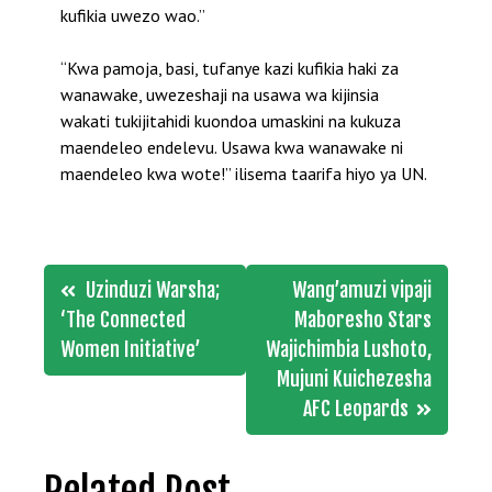
kufikia uwezo wao.”
“Kwa pamoja, basi, tufanye kazi kufikia haki za
wanawake, uwezeshaji na usawa wa kijinsia
wakati tukijitahidi kuondoa umaskini na kukuza
maendeleo endelevu. Usawa kwa wanawake ni
maendeleo kwa wote!” ilisema taarifa hiyo ya UN.
Post
Uzinduzi Warsha;
Wang’amuzi vipaji
navigation
‘The Connected
Maboresho Stars
Women Initiative’
Wajichimbia Lushoto,
Mujuni Kuichezesha
AFC Leopards
Related Post