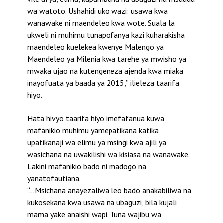
wa watoto. Ushahidi uko wazi: usawa kwa
wanawake ni maendeleo kwa wote. Suala la
ukweli ni muhimu tunapofanya kazi kuharakisha
maendeleo kuelekea kwenye Malengo ya
Maendeleo ya Milenia kwa tarehe ya mwisho ya
mwaka ujao na kutengeneza ajenda kwa miaka
inayofuata ya baada ya 2015,” ilieleza taarifa
hiyo.
Hata hivyo taarifa hiyo imefafanua kuwa
mafanikio muhimu yamepatikana katika
upatikanaji wa elimu ya msingi kwa ajili ya
wasichana na uwakilishi wa kisiasa na wanawake.
Lakini mafanikio bado ni madogo na
yanatofautiana.
“…Msichana anayezaliwa leo bado anakabiliwa na
kukosekana kwa usawa na ubaguzi, bila kujali
mama yake anaishi wapi. Tuna wajibu wa