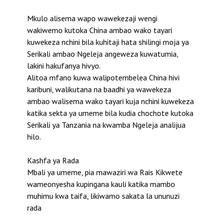
Mkulo alisema wapo wawekezaji wengi
wakiwemo kutoka China ambao wako tayari
kuwekeza nchini bila kuhitaji hata shilingi moja ya
Serikali ambao Ngeleja angeweza kuwatumia,
lakini hakufanya hivyo.
Alitoa mfano kuwa walipotembelea China hivi
karibuni, walikutana na baadhi ya wawekeza
ambao walisema wako tayari kuja nchini kuwekeza
katika sekta ya umeme bila kudia chochote kutoka
Serikali ya Tanzania na kwamba Ngeleja analijua
hilo.
Kashfa ya Rada
Mbali ya umeme, pia mawaziri wa Rais Kikwete
wameonyesha kupingana kauli katika mambo
muhimu kwa taifa, likiwamo sakata la ununuzi
rada