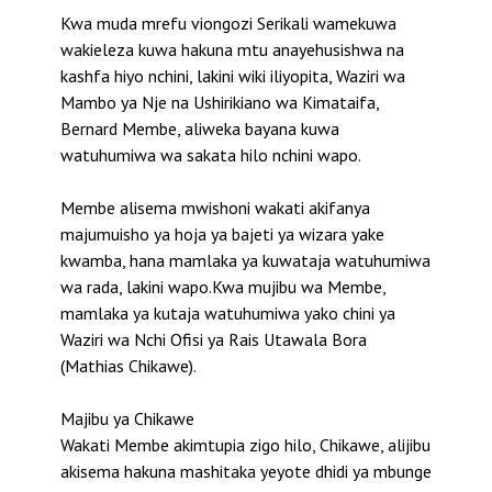
Kwa muda mrefu viongozi Serikali wamekuwa
wakieleza kuwa hakuna mtu anayehusishwa na
kashfa hiyo nchini, lakini wiki iliyopita, Waziri wa
Mambo ya Nje na Ushirikiano wa Kimataifa,
Bernard Membe, aliweka bayana kuwa
watuhumiwa wa sakata hilo nchini wapo.
Membe alisema mwishoni wakati akifanya
majumuisho ya hoja ya bajeti ya wizara yake
kwamba, hana mamlaka ya kuwataja watuhumiwa
wa rada, lakini wapo.Kwa mujibu wa Membe,
mamlaka ya kutaja watuhumiwa yako chini ya
Waziri wa Nchi Ofisi ya Rais Utawala Bora
(Mathias Chikawe).
Majibu ya Chikawe
Wakati Membe akimtupia zigo hilo, Chikawe, alijibu
akisema hakuna mashitaka yeyote dhidi ya mbunge