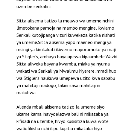
uzembe serikalini.
Sitta alisema tatizo la mgawo wa umeme nchini
limetokana pamoja na mambo mengine, ikwiamo
Serikali kutojipanga vizuri kuwekeza katika nishati
ya umeme.Sitta alisema yapo maeneo mengi ya
msingi ya kimkakati ikiwemo maporomoko ya maji
ya Stigler’s, ambayo hayajapewa kipaumbele.Waziri
Sitta aliweka bayana kwamba, miaka ya nyuma
wakati wa Serikali ya Mwalimu Nyerere, mradi huo
wa Stigler’s haukuwa umepewa uzito kwa sababu
ya mahitaji madogo, lakini sasa mahitaji ni
makubwa.
Alienda mbali akisema tatizo la umeme siyo
ukame kama inavyoelezwa bali ni mikataba ya
kifisadi na uzembe, hivyo kusisitiza kuwa wote
waliofikisha nchi ilipo kupitia mikataba hiyo