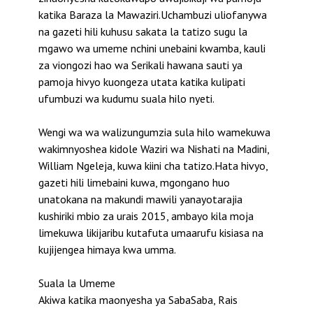
katika Baraza la Mawaziri.Uchambuzi uliofanywa
na gazeti hili kuhusu sakata la tatizo sugu la
mgawo wa umeme nchini unebaini kwamba, kauli
za viongozi hao wa Serikali hawana sauti ya
pamoja hivyo kuongeza utata katika kulipati
ufumbuzi wa kudumu suala hilo nyeti.
Wengi wa wa walizungumzia sula hilo wamekuwa
wakimnyoshea kidole Waziri wa Nishati na Madini,
William Ngeleja, kuwa kiini cha tatizo.Hata hivyo,
gazeti hili limebaini kuwa, mgongano huo
unatokana na makundi mawili yanayotarajia
kushiriki mbio za urais 2015, ambayo kila moja
limekuwa likijaribu kutafuta umaarufu kisiasa na
kujijengea himaya kwa umma.
Suala la Umeme
Akiwa katika maonyesha ya SabaSaba, Rais