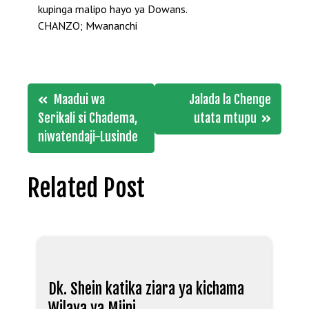
kupinga malipo hayo ya Dowans.
CHANZO; Mwananchi
Post
Maadui wa
Jalada la Chenge
navigation
Serikali si Chadema,
utata mtupu
niwatendaji-Lusinde
Related Post
Dk. Shein katika ziara ya kichama
Wilaya ya Mjini