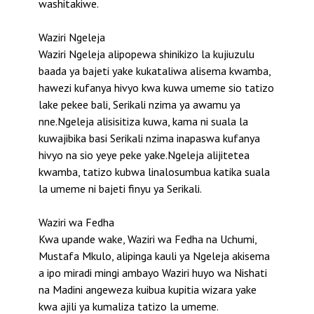
washitakiwe.
Waziri Ngeleja
Waziri Ngeleja alipopewa shinikizo la kujiuzulu
baada ya bajeti yake kukataliwa alisema kwamba,
hawezi kufanya hivyo kwa kuwa umeme sio tatizo
lake pekee bali, Serikali nzima ya awamu ya
nne.Ngeleja alisisitiza kuwa, kama ni suala la
kuwajibika basi Serikali nzima inapaswa kufanya
hivyo na sio yeye peke yake.Ngeleja alijitetea
kwamba, tatizo kubwa linalosumbua katika suala
la umeme ni bajeti finyu ya Serikali.
Waziri wa Fedha
Kwa upande wake, Waziri wa Fedha na Uchumi,
Mustafa Mkulo, alipinga kauli ya Ngeleja akisema
a ipo miradi mingi ambayo Waziri huyo wa Nishati
na Madini angeweza kuibua kupitia wizara yake
kwa ajili ya kumaliza tatizo la umeme.