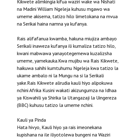
Kikwete alimkingia kifua waziri wake wa Nishati
na Madini William Ngeleja kuhusu mgawo wa
umeme akisema, tatizo hilo limetokana na mvua
na Serikai haina namna ya kufanya.
Rais alifafanua kwamba, hakuna miujiza ambayo
Serikali inaweza kufanya ili kumaliza tatizo hilo,
kwani mabwawa yanayotegemewa kuzalizsha
umeme, yamekauka.Kwa mujibu wa Rais Kikwete,
haikuwa sahihi kumtuhumu Ngeleja kwa tatizo la
ukame ambalo ni la Mungu na si la Serikali
yake.Rais Kikwete alirudia kauli hiyo alipokuwa
nchini Afrika Kusini wakati akizungumza na Idhaa
ya Kiswahili ya Shirika la Utangazaji la Uingereza
(BBC) kuhusu tatizo la umeme nchini.
Kauli ya Pinda
Hata hivyo, Kauli hiyo ya rais imeonekana
kupishana na ile iliyotolewa bungeni na Waziri