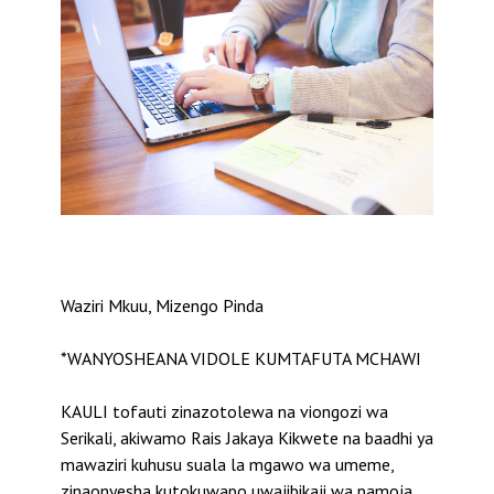
Waziri Mkuu, Mizengo Pinda
*WANYOSHEANA VIDOLE KUMTAFUTA MCHAWI
KAULI tofauti zinazotolewa na viongozi wa
Serikali, akiwamo Rais Jakaya Kikwete na baadhi ya
mawaziri kuhusu suala la mgawo wa umeme,
zinaonyesha kutokuwapo uwajibikaji wa pamoja