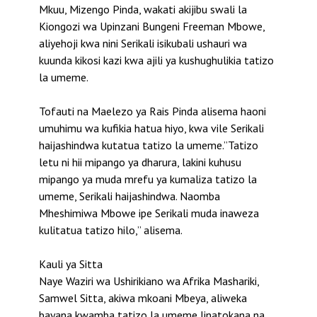
Mkuu, Mizengo Pinda, wakati akijibu swali la
Kiongozi wa Upinzani Bungeni Freeman Mbowe,
aliyehoji kwa nini Serikali isikubali ushauri wa
kuunda kikosi kazi kwa ajili ya kushughulikia tatizo
la umeme.
Tofauti na Maelezo ya Rais Pinda alisema haoni
umuhimu wa kufikia hatua hiyo, kwa vile Serikali
haijashindwa kutatua tatizo la umeme.”Tatizo
letu ni hii mipango ya dharura, lakini kuhusu
mipango ya muda mrefu ya kumaliza tatizo la
umeme, Serikali haijashindwa. Naomba
Mheshimiwa Mbowe ipe Serikali muda inaweza
kulitatua tatizo hilo,” alisema.
Kauli ya Sitta
Naye Waziri wa Ushirikiano wa Afrika Mashariki,
Samwel Sitta, akiwa mkoani Mbeya, aliweka
bayana kwamba tatizo la umeme linatokana na