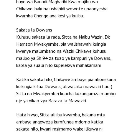
huyo wa Bariadi Magharibi.Kwa mujibu wa
Chikawe, hakuna ushahidi wowote unaonyesha
kwamba Chenge ana kesi ya kujibu.
Sakata la Dowans
Kuhusu sakata la rada, Sitta na Naibu Waziri, Dk
Harrison Mwakyembe, pia walishawahi kuingia
kwenye malumbano na Waziri Chikawe kuhusu
malipo ya Sh 94 za tuzo ya kampuni ya Dowans,
kabla ya suala hilo kupelekwa mahakamani.
Katika sakata hilo, Chikawe ambaye pia alionekana
kuikingia kifua Dowans, aliwataka mawaziri hao (
Sitta na Mwakyembe) kuacha kuzungumza mambo
nje ya vikao vya Baraza la Mawaziri.
Hata hivyo, Sitta alijibu kwamba, hakuna mtu
ambaye angeweza kumfunga mdomo katika
sakata hilo, kwani msimamo wake ilikuwa ni