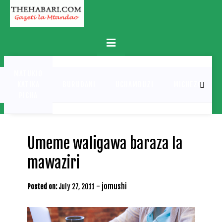
Skip
to
content
Primary
Menu
MATUKIO
KATIKA
BURUDANI
UCHAMBUZI
MICHEZO
PICHA
Umeme waligawa baraza la
mawaziri
-
jomushi
Posted on:
July 27, 2011