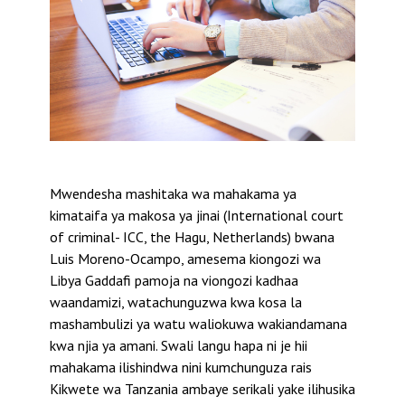
Mwendesha mashitaka wa mahakama ya
kimataifa ya makosa ya jinai (International court
of criminal- ICC, the Hagu, Netherlands) bwana
Luis Moreno-Ocampo, amesema kiongozi wa
Libya Gaddafi pamoja na viongozi kadhaa
waandamizi, watachunguzwa kwa kosa la
mashambulizi ya watu waliokuwa
wakiandamana
kwa njia ya amani. Swali langu hapa ni je hii
mahakama ilishindwa nini kumchunguza rais
Kikwete wa Tanzania ambaye serikali yake ilihusika