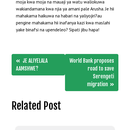
moja kwa moja na mauaji ya watu waliokuwa
wakiandamana kwa njia ya amani pale Arusha. Je hii
mahakama haikuwa na habari na yaliyojiri?au
pengine mahakama hii inafanya kazi kwa maslahi
yake binafsi na upendeleo? Sipati jibu hapa!
Post
JE ALIYELALA
World Bank proposes
navigation
AAMSHWE?
road to save
Serengeti
migration
Related Post