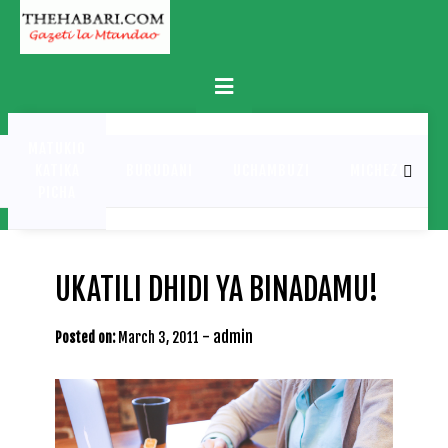
Skip
to
content
Primary
Menu
MATUKIO
KATIKA
BURUDANI
UCHAMBUZI
MICHEZO
PICHA
UKATILI DHIDI YA BINADAMU!
-
admin
Posted on:
March 3, 2011