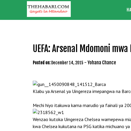
Skip
H
to
content
UEFA: Arsenal Mdomoni mwa 
-
Yohana Chance
Posted on:
December 14, 2015
Klabu ya Arsenal ya Uingereza imepangwa na Barc
Mechi hiyo itakuwa kama marudio ya fainali ya 20
Wenzao kutoka Uingereza Chelsea wamepewa miamb
kwa Chelsea kukutana na PSG katika michuano ya