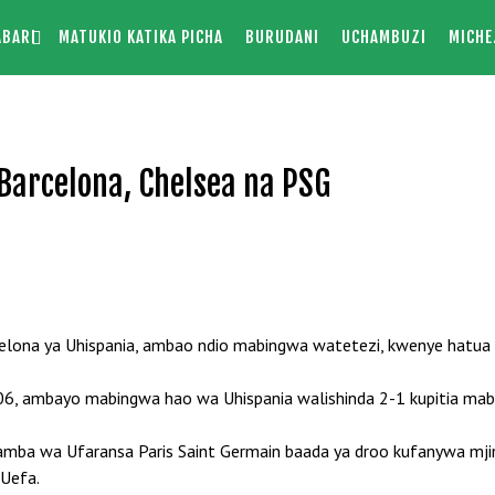
ABARI
MATUKIO KATIKA PICHA
BURUDANI
UCHAMBUZI
MICHE
Barcelona, Chelsea na PSG
elona ya Uhispania, ambao ndio mabingwa watetezi, kwenye hatua y
06, ambayo mabingwa hao wa Uhispania walishinda 2-1 kupitia maba
a wa Ufaransa Paris Saint Germain baada ya droo kufanywa mjini 
 Uefa.