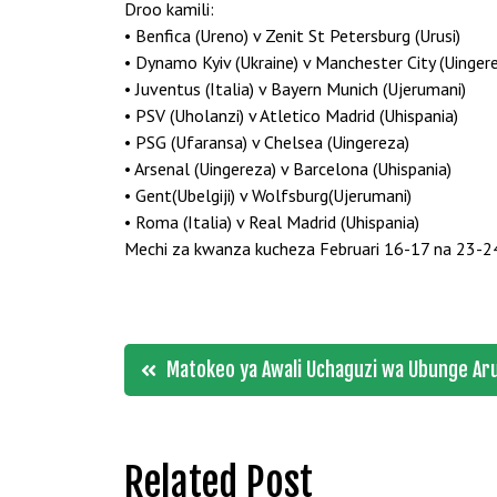
Droo kamili:
• Benfica (Ureno) v Zenit St Petersburg (Urusi)
• Dynamo Kyiv (Ukraine) v Manchester City (Uinger
• Juventus (Italia) v Bayern Munich (Ujerumani)
• PSV (Uholanzi) v Atletico Madrid (Uhispania)
• PSG (Ufaransa) v Chelsea (Uingereza)
• Arsenal (Uingereza) v Barcelona (Uhispania)
• Gent(Ubelgiji) v Wolfsburg(Ujerumani)
• Roma (Italia) v Real Madrid (Uhispania)
Mechi za kwanza kucheza Februari 16-17 na 23-24
Post
Matokeo ya Awali Uchaguzi wa Ubunge Arus
navigation
Related Post