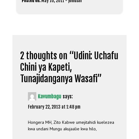
Posted on:
May 10, 2011
-
jomushi
2 thoughts on “
Udini: Uchafu
Chini ya Kapeti,
Tunajidanganya Wasafi
”
Kavumbagu
says:
February 22, 2013 at 1:48 pm
Hongera MH, Zito Kabwe umejitahidi kuelezea
kwa undani Mungu akujaalie kwa hilo,