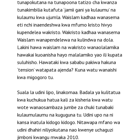
tunapokutana na tunapoona tatizo cha kwanza
tunakimbilia kutafuta ‘jamii gani ya kulaumu’ na
kulaumu kwa ujumla. Waislam kadhaa wanasema
eti nchi inaendeshwa kwa mfumo kristo hivyo
kupendelea wakristo. Wakristo kadhaa wanasema
Waislam wanapendelewa na kulindwa na dola.
Lakini hawa waislam na wakristo wanaolalamika
hawakai kuoanisha hayo malalamiko yao ili kupata
suluhisho. Hawataki kwa sababu pakiwa hakuna
‘tension’ watapata ajenda? Kuna watu wanaishi
kwa migogoro tu.
Suala la udini lipo, linakomaa. Badala ya kulitatua
kwa kuchukua hatua kali za kisheria kwa watu
wote wanaosambaza jumbe za chuki tunabaki
kulaumulaumu na kuguguna tu. Udini upo na ni
kansa inatula kidogo kidogo. Nitawapa mfano wa
udini dhahiri niliyokutana nao kwenye uchaguzi
jimboni kwangu mwaka 2010.