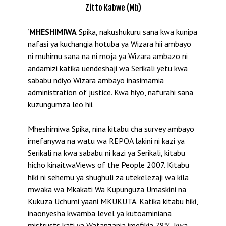
Zitto Kabwe (Mb)
‘
MHESHIMIWA
Spika, nakushukuru sana kwa kunipa
nafasi ya kuchangia hotuba ya Wizara hii ambayo
ni muhimu sana na ni moja ya Wizara ambazo ni
andamizi katika uendeshaji wa Serikali yetu kwa
sababu ndiyo Wizara ambayo inasimamia
administration of justice. Kwa hiyo, nafurahi sana
kuzungumza leo hii.
Mheshimiwa Spika, nina kitabu cha survey ambayo
imefanywa na watu wa REPOA lakini ni kazi ya
Serikali na kwa sababu ni kazi ya Serikali, kitabu
hicho kinaitwaViews of the People 2007. Kitabu
hiki ni sehemu ya shughuli za utekelezaji wa kila
mwaka wa Mkakati Wa Kupunguza Umaskini na
Kukuza Uchumi yaani MKUKUTA. Katika kitabu hiki,
inaonyesha kwamba level ya kutoaminiana
mistrusts kati ya Watanzania imefikia 78%, kwa