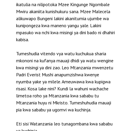
ikatulia na nilipotoka Mzee Kingunge Ngombale
Mwiru akaniita kunishukuru sana. Mzee Malecela
alikuwapo Bungeni lakini akanitumia ujumbe wa
kunipongeza kwa maneno yangu yale. Lakini
mpasuko wa nchi kwa misingi ya dini bado ni dhahiri
kabisa.
Tumeshudia vitendo vya watu kuchukua sharia
mkononi na kufanya mauaji dhidi ya watu wengine
kwa misingi ya dini zao. Leo Mtanzania mwenzetu
Padri Everist Mushi anapumzishwa kwenye
nyumba yake ya milele. Ameuwawa kwa kupigwa
risasi. Kosa lake nini? Kundi la wahuni wachache
limetoa roho ya Mtanzania kwa sababu tu
Mtanzania huyu ni Mkristo. Tumeshuhudia mauaji
pia kwa sababu ya ugomvi wa kuchinja.
Eti sisi Watanzania leo tunagombana kwa sababu
ya kuchinja.