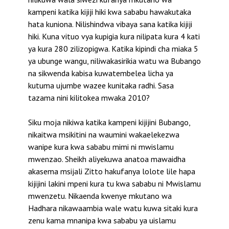
kampeni katika kijiji hiki kwa sababu hawakutaka
hata kuniona. Nilishindwa vibaya sana katika kijiji
hiki. Kuna vituo vya kupigia kura nilipata kura 4 kati
ya kura 280 zilizopigwa. Katika kipindi cha miaka 5
ya ubunge wangu, niliwakasirikia watu wa Bubango
na sikwenda kabisa kuwatembelea licha ya
kutuma ujumbe wazee kunitaka radhi. Sasa
tazama nini kilitokea mwaka 2010?
Siku moja nikiwa katika kampeni kijijini Bubango,
nikaitwa msikitini na waumini wakaelekezwa
wanipe kura kwa sababu mimi ni mwislamu
mwenzao. Sheikh aliyekuwa anatoa mawaidha
akasema msijali Zitto hakufanya lolote lile hapa
kijijini lakini mpeni kura tu kwa sababu ni Mwislamu
mwenzetu. Nikaenda kwenye mkutano wa
Hadhara nikawaambia wale watu kuwa sitaki kura
zenu kama mnanipa kwa sababu ya uislamu