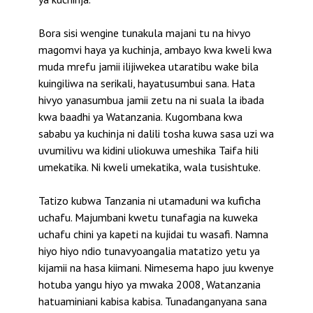
Bora sisi wengine tunakula majani tu na hivyo
magomvi haya ya kuchinja, ambayo kwa kweli kwa
muda mrefu jamii ilijiwekea utaratibu wake bila
kuingiliwa na serikali, hayatusumbui sana. Hata
hivyo yanasumbua jamii zetu na ni suala la ibada
kwa baadhi ya Watanzania. Kugombana kwa
sababu ya kuchinja ni dalili tosha kuwa sasa uzi wa
uvumilivu wa kidini uliokuwa umeshika Taifa hili
umekatika. Ni kweli umekatika, wala tusishtuke.
Tatizo kubwa Tanzania ni utamaduni wa kuficha
uchafu. Majumbani kwetu tunafagia na kuweka
uchafu chini ya kapeti na kujidai tu wasafi. Namna
hiyo hiyo ndio tunavyoangalia matatizo yetu ya
kijamii na hasa kiimani. Nimesema hapo juu kwenye
hotuba yangu hiyo ya mwaka 2008, Watanzania
hatuaminiani kabisa kabisa. Tunadanganyana sana