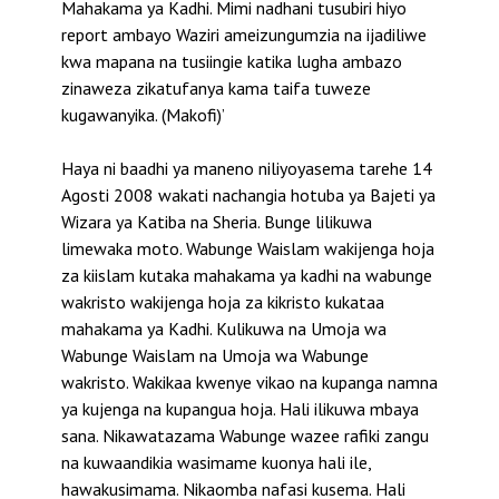
Mahakama ya Kadhi. Mimi nadhani tusubiri hiyo
report ambayo Waziri ameizungumzia na ijadiliwe
kwa mapana na tusiingie katika lugha ambazo
zinaweza zikatufanya kama taifa tuweze
kugawanyika. (Makofi)’
Haya ni baadhi ya maneno niliyoyasema tarehe 14
Agosti 2008 wakati nachangia hotuba ya Bajeti ya
Wizara ya Katiba na Sheria. Bunge lilikuwa
limewaka moto. Wabunge Waislam wakijenga hoja
za kiislam kutaka mahakama ya kadhi na wabunge
wakristo wakijenga hoja za kikristo kukataa
mahakama ya Kadhi. Kulikuwa na Umoja wa
Wabunge Waislam na Umoja wa Wabunge
wakristo. Wakikaa kwenye vikao na kupanga namna
ya kujenga na kupangua hoja. Hali ilikuwa mbaya
sana. Nikawatazama Wabunge wazee rafiki zangu
na kuwaandikia wasimame kuonya hali ile,
hawakusimama. Nikaomba nafasi kusema. Hali