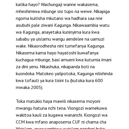
katika hayo? Wachungaji wanne wakasema,
mheshimiwa mbunge sisi tupo na wewe. Nikapiga
ngoma kuitisha mkutano wa hadhara saa nne
asubuhi pale ziwani Kagunga. Nikawaambia watu
wa Kagunga, anayetaka kuninyima kura kwa
sababu ya uislamu wangu aendelee na uamuzi
wake. Nikaorodhesha nini tumefanya Kagunga.
Nikasema kama hayo hayatoshi kuwafanya
kuchagua mbunge, basi amueni kwa kutumia imani
za dini yenu. Nikashuka, nikapanda boti na
kuondoka. Matokeo yalipotoka, Kagunga nilishinda
kwa tofauti ya kura tisini tu (kutoka kura 600
mwaka 2005).
Toka matukio haya mawili nikasema moyoni
mwangu hatuna nchi tena. Viongozi wamekuwa
wakitoa kauli za kugawa wananchi. Kiongozi wa
CCM kwa mfano anaposema CUF ni chama cha
Waislam, anawaambiwa waislam nendeni huko