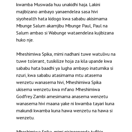
kwamba Muswada huu unakidhi haja. Lakini
majibizano ambayo yanaendelea sasa hivi
siyohealth hata kidogo kwa sababu akisimama
Mbunge Salum akamjibu Mbunge Paul, Paul na
Salum ambao si Wabunge wataendelea kujibizana
huko nje.
Mheshimiwa Spika, mimi nadhani tuwe watulivu na
tuwe tolerant, tusikilize hoja za kila upande kwa
sababu hata baadhi ya lugha ambayo inatumika si
nzuri, kwa sababu atasimama mtu atasema
wenzetu wanasema hivi, Mheshimiwa Spika
ukisema wenzetu kwa mfano Mheshimiwa
Godfrey Zambi amesimama anasema wenzetu
wanasema hivi maana yake ni kwamba tayari kuna
makundi kwamba kuna hawa wenzetu na hawa si
wenzetu.
Mheshimiwa Spika, mimi nisingependa tufikie