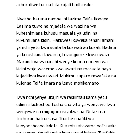
achukuliwe hatua bila kujali hadhi yake.
Mwisho hatuna namna, ni lazima Taifa liongee.
Lazima tuwe na mjadala wa wazi na wa
kuheshimiana kuhusu masuala ya udini na
kuvumiliana kidini. Hatuwezi kuweka rehani amani
ya nchi yetu kwa suala la kuswali au kusali. Badala
ya kurushiana lawama, tuzungumze kwa uwazi.
Makundi ya wananchi wenye kuona uonevu wa
kidini waje waseme kwa uwazi na masuala hayo
kujadiliwa kwa uwazi. Muhimu tupate mwafaka na
kujenga Taifa imara na lenye mshikamano.
Kwa nchi yenye utajiri wa rasilimali kama yetu
udini ni kichocheo tosha cha vita ya wenyewe kwa
wenyewe na migogoro isiyokwisha. Ni lazima
tuchukue hatua sasa. Tuache unafiki wa
kunyoosheana kidole. Kila mtu atazame nafsi yake
na aseme ukweli wake kwa uwazi kabisa. Tusifukie