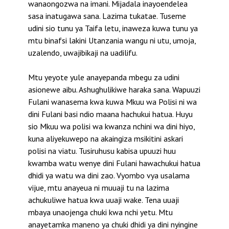
wanaongozwa na imani. Mijadala inayoendelea
sasa inatugawa sana. Lazima tukatae. Tuseme
udini sio tunu ya Taifa letu, inaweza kuwa tunu ya
mtu binafsi lakini Utanzania wangu ni utu, umoja,
uzalendo, uwajibikaji na uadilifu.
Mtu yeyote yule anayepanda mbegu za udini
asionewe aibu. Ashughulikiwe haraka sana. Wapuuzi
Fulani wanasema kwa kuwa Mkuu wa Polisi ni wa
dini Fulani basi ndio maana hachukui hatua. Huyu
sio Mkuu wa polisi wa kwanza nchini wa dini hiyo,
kuna aliyekuwepo na akaingiza msikitini askari
polisi na viatu. Tusiruhusu kabisa upuuzi huu
kwamba watu wenye dini Fulani hawachukui hatua
dhidi ya watu wa dini zao. Vyombo vya usalama
vijue, mtu anayeua ni muuaji tu na lazima
achukuliwe hatua kwa uuaji wake. Tena uuaji
mbaya unaojenga chuki kwa nchi yetu. Mtu
anayetamka maneno ya chuki dhidi ya dini nyingine