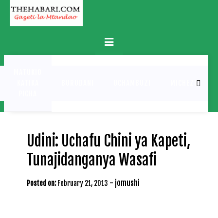
Skip
to
content
Primary
Menu
MATUKIO
KATIKA
BURUDANI
UCHAMBUZI
MICHEZO
PICHA
Udini: Uchafu Chini ya Kapeti,
Tunajidanganya Wasafi
-
jomushi
Posted on:
February 21, 2013