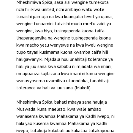
Mheshimiwa Spika, sasa sisi wengine tumekuta
nchi hii ikiwa united, nchi ambayo watu wote
tunaishi pamoja na kwa kuangalia level ya ujana,
wengine tunaamini tutaishi muda mrefu zaidi ya
wengine, kwa hiyo, tusingependa kuona taifa
linaparaganyika na wengine tusingependa kuona
kwa macho yetu wenyewe na kwa kweli wengine
tupo tayari kusimama kuona kwamba taifa hili
haligawanyiki. Mjadala huu unahitaji tolerance ya
hali ya juu sana kwa sababu ni mjadala wa imani,
mnapoanza kujibizana kwa imani ni kama wengine
wanavyosema uvumilivu utaondoka, tunahitaji
tolerance ya hali ya juu sana. (Makofi)
Mheshimiwa Spika, bahati mbaya sana haujaja
Muswada, kuna maelezo, kwa wale ambao
wanasema kwamba Mahakama ya Kadhi iwepo, ni
haki yao kusema kwamba Mahakama ya Kadhi
iwepo, tutakuja kukubali au kukataa tutakapoona