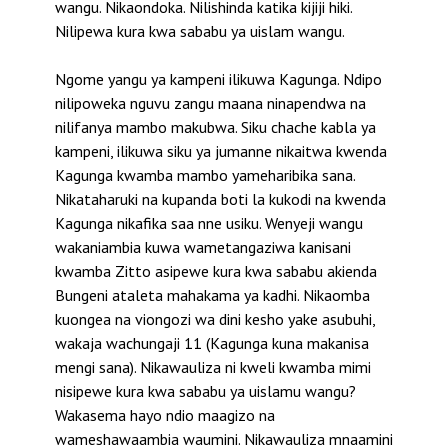
wangu. Nikaondoka. Nilishinda katika kijiji hiki.
Nilipewa kura kwa sababu ya uislam wangu.
Ngome yangu ya kampeni ilikuwa Kagunga. Ndipo
nilipoweka nguvu zangu maana ninapendwa na
nilifanya mambo makubwa. Siku chache kabla ya
kampeni, ilikuwa siku ya jumanne nikaitwa kwenda
Kagunga kwamba mambo yameharibika sana.
Nikataharuki na kupanda boti la kukodi na kwenda
Kagunga nikafika saa nne usiku. Wenyeji wangu
wakaniambia kuwa wametangaziwa kanisani
kwamba Zitto asipewe kura kwa sababu akienda
Bungeni ataleta mahakama ya kadhi. Nikaomba
kuongea na viongozi wa dini kesho yake asubuhi,
wakaja wachungaji 11 (Kagunga kuna makanisa
mengi sana). Nikawauliza ni kweli kwamba mimi
nisipewe kura kwa sababu ya uislamu wangu?
Wakasema hayo ndio maagizo na
wameshawaambia waumini. Nikawauliza mnaamini