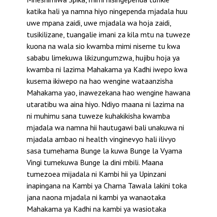
katika hali ya namna hiyo ningependa mjadala huu
uwe mpana zaidi, uwe mjadala wa hoja zaidi,
tusikilizane, tuangalie imani za kila mtu na tuweze
kuona na wala sio kwamba mimi niseme tu kwa
sababu limekuwa likizungumzwa, hujibu hoja ya
kwamba ni lazima Mahakama ya Kadhi iwepo kwa
kusema ikiwepo na hao wengine wataanzisha
Mahakama yao, inawezekana hao wengine hawana
utaratibu wa aina hiyo. Ndiyo maana ni lazima na
ni muhimu sana tuweze kuhakikisha kwamba
mjadala wa namna hii hautugawi bali unakuwa ni
mjadala ambao ni health vinginevyo hali ilivyo
sasa tumehama Bunge la kuwa Bunge la Vyama
Vingi tumekuwa Bunge la dini mbili. Maana
tumezoea mijadala ni Kambi hii ya Upinzani
inapingana na Kambi ya Chama Tawala lakini toka
jana naona mjadala ni kambi ya wanaotaka
Mahakama ya Kadhi na kambi ya wasiotaka