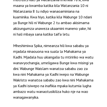
maana ya kwamba katika kila Watanzania 10 ni
Watanzania 8 tu ndiyo wanaoaminiana na
kuaminika. Kwa hiyo, katika kila Wabunge 10 ndani
ya Bunge hili ni Wabunge 2 tu ambao akisimama
akizungumza unaweza ukaamini maneno yake, hii
ni hali mbaya sana katika taifa letu.
Mheshimiwa Spika, nimeanza hili kwa sababu ya
mjadala ninaouona wa suala la Mahakama ya
Kadhi. Mjadala huu ukiangalia tu mtiririko wa watu
wanavyochangia, umeligawa Bunge kwa misingi ya
dini. Wabunge Waislam wanatoa sababu zao za
kwa nini Mahakama ya Kadhi iwepo na Wabunge
Wakristo wanatoa sababu zao kwa nini Mahakama
ya Kadhi isiwepo na inafikia mpaka kutumia lugha
ambazo watu wanaotusikiliza huko nje na wao
wanagawanyika.