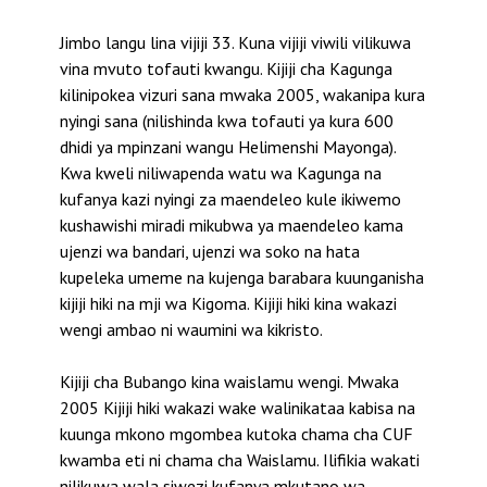
Jimbo langu lina vijiji 33. Kuna vijiji viwili vilikuwa
vina mvuto tofauti kwangu. Kijiji cha Kagunga
kilinipokea vizuri sana mwaka 2005, wakanipa kura
nyingi sana (nilishinda kwa tofauti ya kura 600
dhidi ya mpinzani wangu Helimenshi Mayonga).
Kwa kweli niliwapenda watu wa Kagunga na
kufanya kazi nyingi za maendeleo kule ikiwemo
kushawishi miradi mikubwa ya maendeleo kama
ujenzi wa bandari, ujenzi wa soko na hata
kupeleka umeme na kujenga barabara kuunganisha
kijiji hiki na mji wa Kigoma. Kijiji hiki kina wakazi
wengi ambao ni waumini wa kikristo.
Kijiji cha Bubango kina waislamu wengi. Mwaka
2005 Kijiji hiki wakazi wake walinikataa kabisa na
kuunga mkono mgombea kutoka chama cha CUF
kwamba eti ni chama cha Waislamu. Ilifikia wakati
nilikuwa wala siwezi kufanya mkutano wa