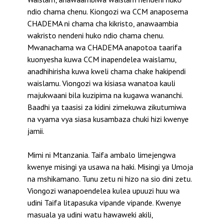
ndio chama chenu. Kiongozi wa CCM anaposema
CHADEMA ni chama cha kikristo, anawaambia
wakristo nendeni huko ndio chama chenu.
Mwanachama wa CHADEMA anapotoa taarifa
kuonyesha kuwa CCM inapendelea waislamu,
anadhihirisha kuwa kweli chama chake hakipendi
waislamu. Viongozi wa kisiasa wanatoa kauli
majukwaani bila kuzipima na kugawa wananchi.
Baadhi ya taasisi za kidini zimekuwa zikutumiwa
na vyama vya siasa kusambaza chuki hizi kwenye
jamii.
Mimi ni Mtanzania. Taifa ambalo limejengwa
kwenye misingi ya usawa na haki. Misingi ya Umoja
na mshikamano. Tunu zetu ni hizo na sio dini zetu.
Viongozi wanapoendelea kulea upuuzi huu wa
udini Taifa litapasuka vipande vipande. Kwenye
masuala ya udini watu hawaweki akili,