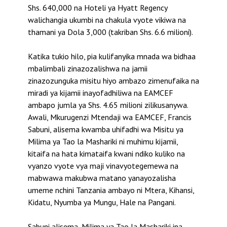
Shs. 640,000 na Hoteli ya Hyatt Regency
walichangia ukumbi na chakula vyote vikiwa na
thamani ya Dola 3,000 (takriban Shs. 6.6 milioni).
Katika tukio hilo, pia kulifanyika mnada wa bidhaa
mbalimbali zinazozalishwa na jamii
zinazozunguka misitu hiyo ambazo zimenufaika na
miradi ya kijamii inayofadhiliwa na EAMCEF
ambapo jumla ya Shs. 4.65 milioni zilikusanywa.
Awali, Mkurugenzi Mtendaji wa EAMCEF, Francis
Sabuni, alisema kwamba uhifadhi wa Misitu ya
Milima ya Tao la Mashariki ni muhimu kijamii,
kitaifa na hata kimataifa kwani ndiko kuliko na
vyanzo vyote vya maji vinavyotegemewa na
mabwawa makubwa matano yanayozalisha
umeme nchini Tanzania ambayo ni Mtera, Kihansi,
Kidatu, Nyumba ya Mungu, Hale na Pangani.
Sabuni alisema, Milima ya Tao la Mashariki ina