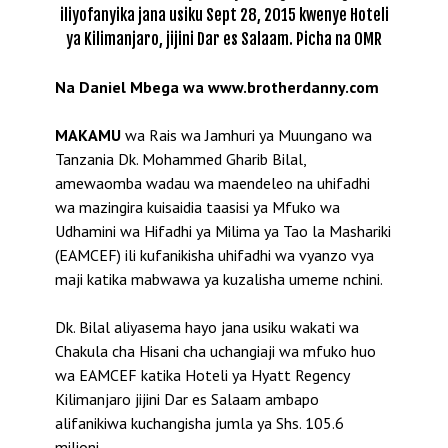
iliyofanyika jana usiku Sept 28, 2015 kwenye Hoteli
ya Kilimanjaro, jijini Dar es Salaam. Picha na OMR
Na Daniel Mbega wa www.brotherdanny.com
MAKAMU
wa Rais wa Jamhuri ya Muungano wa
Tanzania Dk. Mohammed Gharib Bilal,
amewaomba wadau wa maendeleo na uhifadhi
wa mazingira kuisaidia taasisi ya Mfuko wa
Udhamini wa Hifadhi ya Milima ya Tao la Mashariki
(EAMCEF) ili kufanikisha uhifadhi wa vyanzo vya
maji katika mabwawa ya kuzalisha umeme nchini.
Dk. Bilal aliyasema hayo jana usiku wakati wa
Chakula cha Hisani cha uchangiaji wa mfuko huo
wa EAMCEF katika Hoteli ya Hyatt Regency
Kilimanjaro jijini Dar es Salaam ambapo
alifanikiwa kuchangisha jumla ya Shs. 105.6
milioni.