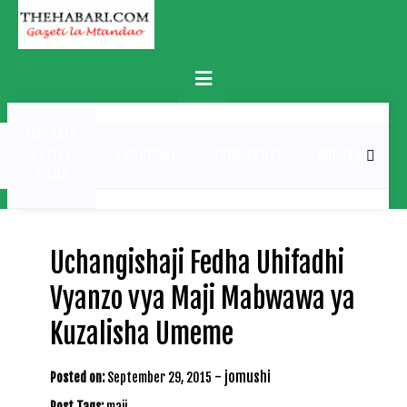
Skip
to
content
Primary
Menu
MATUKIO
KATIKA
BURUDANI
UCHAMBUZI
MICHEZO
PICHA
Uchangishaji Fedha Uhifadhi
Vyanzo vya Maji Mabwawa ya
Kuzalisha Umeme
-
jomushi
Posted on:
September 29, 2015
Post Tags:
maji