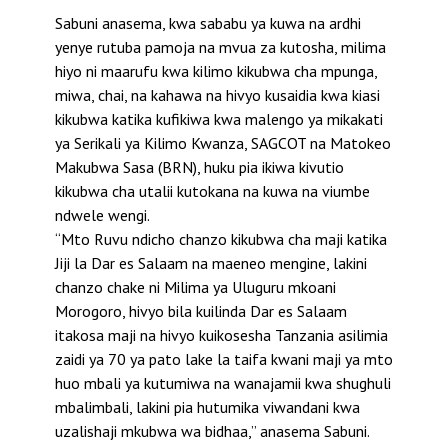
Sabuni anasema, kwa sababu ya kuwa na ardhi
yenye rutuba pamoja na mvua za kutosha, milima
hiyo ni maarufu kwa kilimo kikubwa cha mpunga,
miwa, chai, na kahawa na hivyo kusaidia kwa kiasi
kikubwa katika kufikiwa kwa malengo ya mikakati
ya Serikali ya Kilimo Kwanza, SAGCOT na Matokeo
Makubwa Sasa (BRN), huku pia ikiwa kivutio
kikubwa cha utalii kutokana na kuwa na viumbe
ndwele wengi.
“Mto Ruvu ndicho chanzo kikubwa cha maji katika
Jiji la Dar es Salaam na maeneo mengine, lakini
chanzo chake ni Milima ya Uluguru mkoani
Morogoro, hivyo bila kuilinda Dar es Salaam
itakosa maji na hivyo kuikosesha Tanzania asilimia
zaidi ya 70 ya pato lake la taifa kwani maji ya mto
huo mbali ya kutumiwa na wanajamii kwa shughuli
mbalimbali, lakini pia hutumika viwandani kwa
uzalishaji mkubwa wa bidhaa,” anasema Sabuni.