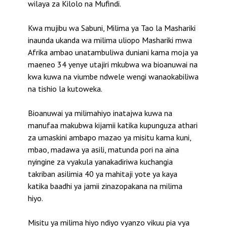
wilaya za Kilolo na Mufindi.
Kwa mujibu wa Sabuni, Milima ya Tao la Mashariki
inaunda ukanda wa milima uliopo Mashariki mwa
Afrika ambao unatambuliwa duniani kama moja ya
maeneo 34 yenye utajiri mkubwa wa bioanuwai na
kwa kuwa na viumbe ndwele wengi wanaokabiliwa
na tishio la kutoweka.
Bioanuwai ya milimahiyo inatajwa kuwa na
manufaa makubwa kijamii katika kupunguza athari
za umaskini ambapo mazao ya misitu kama kuni,
mbao, madawa ya asili, matunda pori na aina
nyingine za vyakula yanakadiriwa kuchangia
takriban asilimia 40 ya mahitaji yote ya kaya
katika baadhi ya jamii zinazopakana na milima
hiyo.
Misitu ya milima hiyo ndiyo vyanzo vikuu pia vya