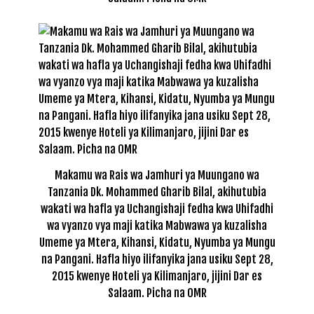
Makamu wa Rais wa Jamhuri ya Muungano wa
Tanzania Dk. Mohammed Gharib Bilal, akihutubia
wakati wa hafla ya Uchangishaji fedha kwa Uhifadhi
wa vyanzo vya maji katika Mabwawa ya kuzalisha
Umeme ya Mtera, Kihansi, Kidatu, Nyumba ya Mungu
na Pangani. Hafla hiyo ilifanyika jana usiku Sept 28,
2015 kwenye Hoteli ya Kilimanjaro, jijini Dar es
Salaam. Picha na OMR