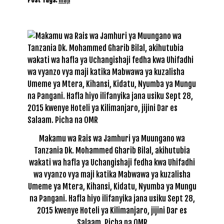
Makamu wa Rais wa Jamhuri ya Muungano wa
Tanzania Dk. Mohammed Gharib Bilal, akihutubia
wakati wa hafla ya Uchangishaji fedha kwa Uhifadhi
wa vyanzo vya maji katika Mabwawa ya kuzalisha
Umeme ya Mtera, Kihansi, Kidatu, Nyumba ya Mungu
na Pangani. Hafla hiyo ilifanyika jana usiku Sept 28,
2015 kwenye Hoteli ya Kilimanjaro, jijini Dar es
Salaam. Picha na OMR