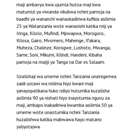
maji ambavyo kwa ujumla hutoa maji kwa
matumizi ya viwanda vikubwa nchini pamoja na
baadhi ya wananchi wanaokadiriwa kufikia asilimia
25 ya Watanzania wote wanaoishi katika miji ya
Iringa, Kilolo, Mufindi, Mpwapwa, Morogoro,
Kilosa, Gairo, Mvomero, Mahenge, Ifakara,
Muheza, Chalinze, Korogwe, Lushoto, Mwanga,
Same, Soni, Mikumi, Kilindi, Handeni, Kibaha
pamoja na majiji ya Tanga na Dar es Salaam.
Uzalishaji wa umeme nchini Tanzania unategemea
zaidi ustawi wa milima hiyo kwani maji
yanayopatikana huko ndiyo hutumika kuzalisha
asilimia 90 ya nishati hiyo inayotumia nguvu za
maji, ambapo inakadiriwa kwamba asilimia 50 ya
umeme wote unaotumika nchini Tanzania
huzalishwa katika mabwawa hayo matano
yaliyotajwa.