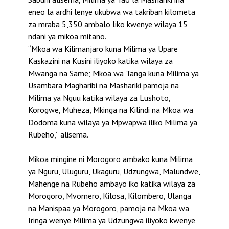
eneo la ardhi lenye ukubwa wa takriban kilometa
za mraba 5,350 ambalo liko kwenye wilaya 15
ndani ya mikoa mitano.
“Mkoa wa Kilimanjaro kuna Milima ya Upare
Kaskazini na Kusini iliyoko katika wilaya za
Mwanga na Same; Mkoa wa Tanga kuna Milima ya
Usambara Magharibi na Mashariki pamoja na
Milima ya Nguu katika wilaya za Lushoto,
Korogwe, Muheza, Mkinga na Kilindi na Mkoa wa
Dodoma kuna wilaya ya Mpwapwa iliko Milima ya
Rubeho,” alisema.
Mikoa mingine ni Morogoro ambako kuna Milima
ya Nguru, Uluguru, Ukaguru, Udzungwa, Malundwe,
Mahenge na Rubeho ambayo iko katika wilaya za
Morogoro, Mvomero, Kilosa, Kilombero, Ulanga
na Manispaa ya Morogoro, pamoja na Mkoa wa
Iringa wenye Milima ya Udzungwa iliyoko kwenye