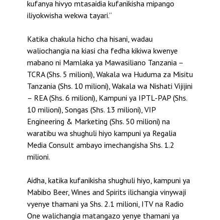
kufanya hivyo mtasaidia kufanikisha mipango
iliyokwisha wekwa tayari.”
Katika chakula hicho cha hisani, wadau
waliochangia na kiasi cha fedha kikiwa kwenye
mabano ni Mamlaka ya Mawasiliano Tanzania –
TCRA (Shs. 5 milioni), Wakala wa Huduma za Misitu
Tanzania (Shs. 10 milioni), Wakala wa Nishati Vijijini
– REA (Shs. 6 milioni), Kampuni ya IPTL-PAP (Shs.
10 milioni), Songas (Shs. 13 milioni), VIP
Engineering & Marketing (Shs. 50 milioni) na
waratibu wa shughuli hiyo kampuni ya Regalia
Media Consult ambayo imechangisha Shs. 1.2
milioni.
Aidha, katika kufanikisha shughuli hiyo, kampuni ya
Mabibo Beer, Wines and Spirits ilichangia vinywaji
vyenye thamani ya Shs. 2.1 milioni, ITV na Radio
One walichangia matangazo yenye thamani ya