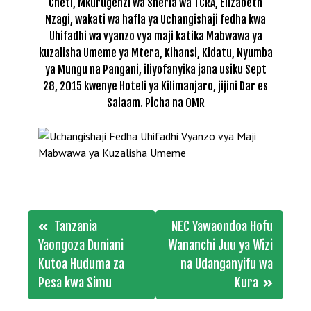
Cheti, Mkurugenzi wa Sheria wa TCRA, Elizabeth
Nzagi, wakati wa hafla ya Uchangishaji fedha kwa
Uhifadhi wa vyanzo vya maji katika Mabwawa ya
kuzalisha Umeme ya Mtera, Kihansi, Kidatu, Nyumba
ya Mungu na Pangani, iliyofanyika jana usiku Sept
28, 2015 kwenye Hoteli ya Kilimanjaro, jijini Dar es
Salaam. Picha na OMR
Post
Tanzania
NEC Yawaondoa Hofu
navigation
Yaongoza Duniani
Wananchi Juu ya Wizi
Kutoa Huduma za
na Udanganyifu wa
Pesa kwa Simu
Kura