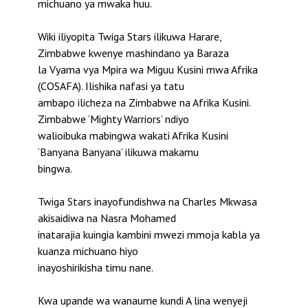
michuano ya mwaka huu.
Wiki iliyopita Twiga Stars ilikuwa Harare,
Zimbabwe kwenye mashindano ya Baraza
la Vyama vya Mpira wa Miguu Kusini mwa Afrika
(COSAFA). Ilishika nafasi ya tatu
ambapo ilicheza na Zimbabwe na Afrika Kusini.
Zimbabwe ‘Mighty Warriors’ ndiyo
walioibuka mabingwa wakati Afrika Kusini
‘Banyana Banyana’ ilikuwa makamu
bingwa.
Twiga Stars inayofundishwa na Charles Mkwasa
akisaidiwa na Nasra Mohamed
inatarajia kuingia kambini mwezi mmoja kabla ya
kuanza michuano hiyo
inayoshirikisha timu nane.
Kwa upande wa wanaume kundi A lina wenyeji