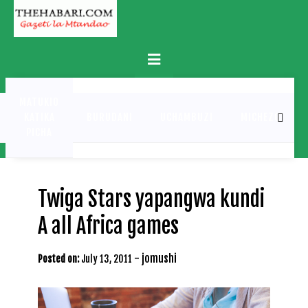
Skip
to
content
Primary
Menu
MATUKIO
KATIKA
BURUDANI
UCHAMBUZI
MICHEZO
PICHA
Twiga Stars yapangwa kundi
A all Africa games
-
jomushi
Posted on:
July 13, 2011