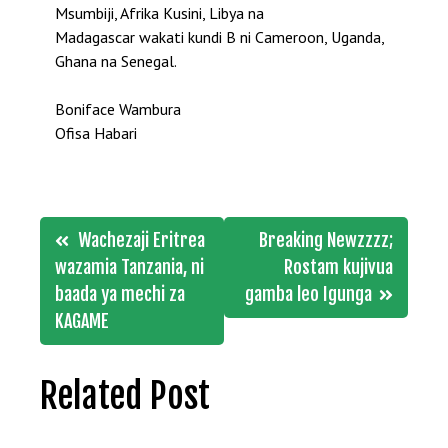
Msumbiji, Afrika Kusini, Libya na
Madagascar wakati kundi B ni Cameroon, Uganda,
Ghana na Senegal.
Boniface Wambura
Ofisa Habari
Post
Wachezaji Eritrea
Breaking Newzzzz;
navigation
wazamia Tanzania, ni
Rostam kujivua
baada ya mechi za
gamba leo Igunga
KAGAME
Related Post