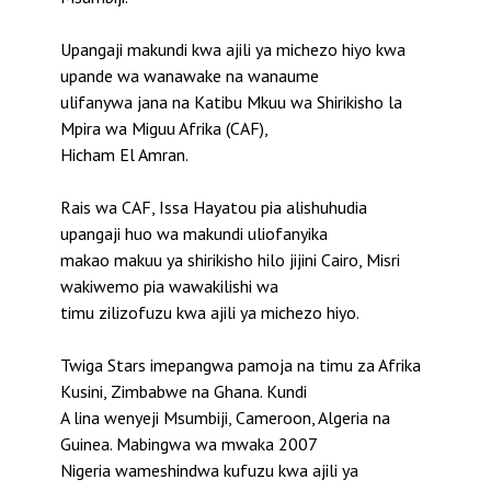
Upangaji makundi kwa ajili ya michezo hiyo kwa
upande wa wanawake na wanaume
ulifanywa jana na Katibu Mkuu wa Shirikisho la
Mpira wa Miguu Afrika (CAF),
Hicham El Amran.
Rais wa CAF, Issa Hayatou pia alishuhudia
upangaji huo wa makundi uliofanyika
makao makuu ya shirikisho hilo jijini Cairo, Misri
wakiwemo pia wawakilishi wa
timu zilizofuzu kwa ajili ya michezo hiyo.
Twiga Stars imepangwa pamoja na timu za Afrika
Kusini, Zimbabwe na Ghana. Kundi
A lina wenyeji Msumbiji, Cameroon, Algeria na
Guinea. Mabingwa wa mwaka 2007
Nigeria wameshindwa kufuzu kwa ajili ya