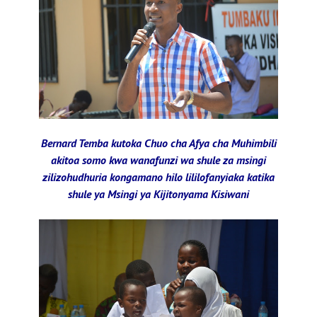
Bernard Temba kutoka Chuo cha Afya cha Muhimbili
akitoa somo kwa wanafunzi wa shule za msingi
zilizohudhuria kongamano hilo lililofanyiaka katika
shule ya Msingi ya Kijitonyama Kisiwani