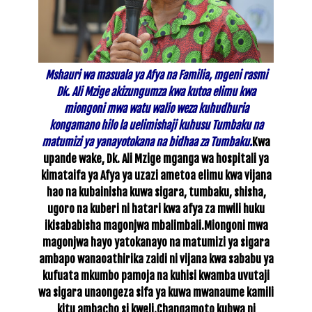
Mshauri wa masuala ya Afya na Familia, mgeni rasmi
Dk. Ali Mzige akizungumza kwa kutoa elimu kwa
miongoni mwa watu walio weza kuhudhuria
kongamano hilo la uelimishaji kuhusu Tumbaku na
matumizi ya yanayotokana na bidhaa za Tumbaku.
Kwa
upande wake, Dk. Ali Mzige mganga wa hospitali ya
kimataifa ya Afya ya uzazi ametoa elimu kwa vijana
hao na kubainisha kuwa sigara, tumbaku, shisha,
ugoro na kuberi ni hatari kwa afya za mwili huku
ikisababisha magonjwa mbalimbali.
Miongoni mwa
magonjwa hayo yatokanayo na matumizi ya sigara
ambapo wanaoathirika zaidi ni vijana kwa sababu ya
kufuata mkumbo pamoja na kuhisi kwamba uvutaji
wa sigara unaongeza sifa ya kuwa mwanaume kamili
kitu ambacho si kweli.
Changamoto kubwa ni