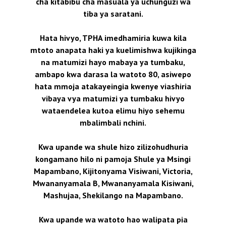
cha kitabibu cha masuala ya uchunguzi wa
tiba ya saratani.
Hata hivyo, TPHA imedhamiria kuwa kila
mtoto anapata haki ya kuelimishwa kujikinga
na matumizi hayo mabaya ya tumbaku,
ambapo kwa darasa la watoto 80, asiwepo
hata mmoja atakayeingia kwenye viashiria
vibaya vya matumizi ya tumbaku hivyo
wataendelea kutoa elimu hiyo sehemu
mbalimbali nchini.
Kwa upande wa shule hizo zilizohudhuria
kongamano hilo ni pamoja Shule ya Msingi
Mapambano, Kijitonyama Visiwani, Victoria,
Mwananyamala B, Mwananyamala Kisiwani,
Mashujaa, Shekilango na Mapambano.
Kwa upande wa watoto hao walipata pia