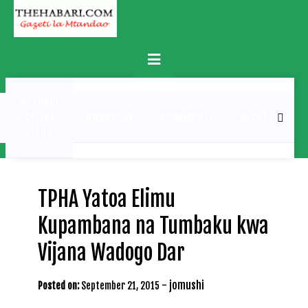
Skip
to
content
Primary
Menu
MATUKIO
KATIKA
BURUDANI
UCHAMBUZI
MICHEZO
PICHA
TPHA Yatoa Elimu
Kupambana na Tumbaku kwa
Vijana Wadogo Dar
-
jomushi
Posted on:
September 21, 2015