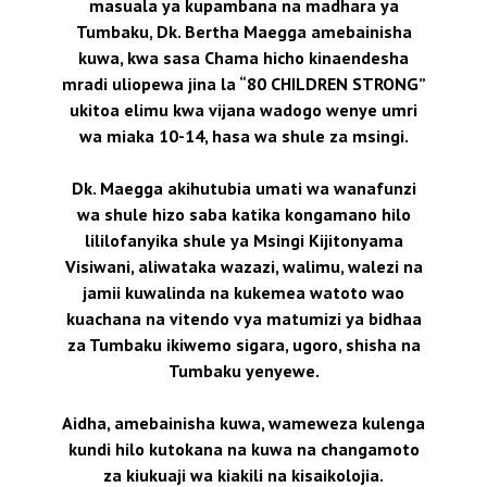
masuala ya kupambana na madhara ya
Tumbaku, Dk. Bertha Maegga amebainisha
kuwa, kwa sasa Chama hicho kinaendesha
mradi uliopewa jina la “80 CHILDREN STRONG”
ukitoa elimu kwa vijana wadogo wenye umri
wa miaka 10-14, hasa wa shule za msingi.
Dk. Maegga akihutubia umati wa wanafunzi
wa shule hizo saba katika kongamano hilo
lililofanyika shule ya Msingi Kijitonyama
Visiwani, aliwataka wazazi, walimu, walezi na
jamii kuwalinda na kukemea watoto wao
kuachana na vitendo vya matumizi ya bidhaa
za Tumbaku ikiwemo sigara, ugoro, shisha na
Tumbaku yenyewe.
Aidha, amebainisha kuwa, wameweza kulenga
kundi hilo kutokana na kuwa na changamoto
za kiukuaji wa kiakili na kisaikolojia.