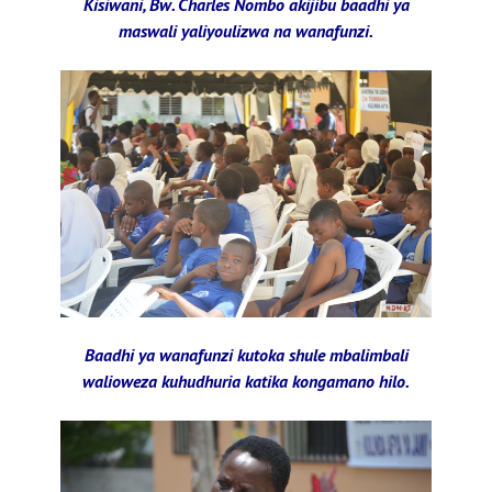
Kisiwani, Bw. Charles Nombo akijibu baadhi ya
maswali yaliyoulizwa na wanafunzi.
Baadhi ya wanafunzi kutoka shule mbalimbali
walioweza kuhudhuria katika kongamano hilo.