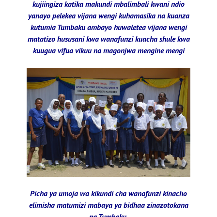
kujiingiza katika makundi mbalimbali kwani ndio
yanayo pelekea vijana wengi kuhamasika na kuanza
kutumia Tumbaku ambayo huwaletea vijana wengi
matatizo hususani kwa wanafunzi kuacha shule kwa
kuugua vifua vikuu na magonjwa mengine mengi
Picha ya umoja wa kikundi cha wanafunzi kinacho
elimisha matumizi mabaya ya bidhaa zinazotokana
na Tumbaku.