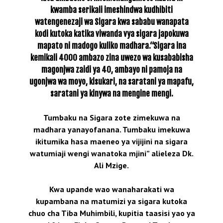
kwamba serikali imeshindwa kudhibiti
watengenezaji wa Sigara kwa sababu wanapata
kodi kutoka katika viwanda vya sigara japokuwa
mapato ni madogo kuliko madhara.
“Sigara ina
kemikali 4000 ambazo zina uwezo wa kusababisha
magonjwa zaidi ya 40, ambayo ni pamoja na
ugonjwa wa moyo, kisukari, na saratani ya mapafu,
saratani ya kinywa na mengine mengi.
Tumbaku na Sigara zote zimekuwa na
madhara yanayofanana. Tumbaku imekuwa
ikitumika hasa maeneo ya vijijini na sigara
watumiaji wengi wanatoka mjini” alieleza Dk.
Ali Mzige.
Kwa upande wao wanaharakati wa
kupambana na matumizi ya sigara kutoka
chuo cha Tiba Muhimbili, kupitia taasisi yao ya