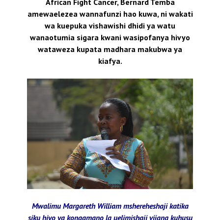
African Fight Cancer, Bernard Temba
amewaelezea wannafunzi hao kuwa, ni wakati
wa kuepuka vishawishi dhidi ya watu
wanaotumia sigara kwani wasipofanya hivyo
wataweza kupata madhara makubwa ya
kiafya.
Mwalimu Margareth William mshereheshaji katika
siku hiyo ya kongamano la uelimishaji vijana kuhusu