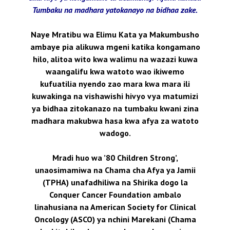
Tumbaku na madhara yatokanayo na bidhaa zake.
Naye Mratibu wa Elimu Kata ya Makumbusho
ambaye pia alikuwa mgeni katika kongamano
hilo, alitoa wito kwa walimu na wazazi kuwa
waangalifu kwa watoto wao ikiwemo
kufuatilia nyendo zao mara kwa mara ili
kuwakinga na vishawishi hivyo vya matumizi
ya bidhaa zitokanazo na tumbaku kwani zina
madhara makubwa hasa kwa afya za watoto
wadogo.
Mradi huo wa ’80 Children Strong’,
unaosimamiwa na Chama cha Afya ya Jamii
(TPHA) unafadhiliwa na Shirika dogo la
Conquer Cancer Foundation ambalo
linahusiana na American Society for Clinical
Oncology (ASCO) ya nchini Marekani (Chama