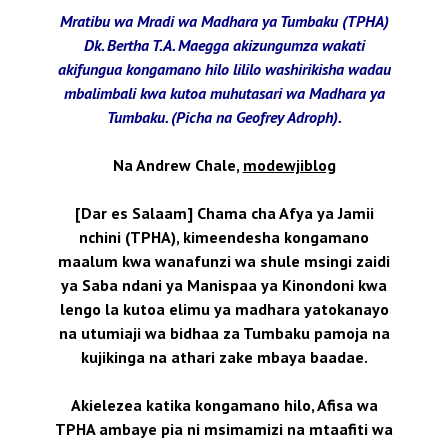
Mratibu wa Mradi wa Madhara ya Tumbaku (TPHA)
Dk. Bertha T.A. Maegga akizungumza wakati
akifungua kongamano hilo lililo washirikisha wadau
mbalimbali kwa kutoa muhutasari wa Madhara ya
Tumbaku. (Picha na Geofrey Adroph).
Na Andrew Chale,
modewjiblog
[Dar es Salaam] Chama cha Afya ya Jamii
nchini (TPHA), kimeendesha kongamano
maalum kwa wanafunzi wa shule msingi zaidi
ya Saba ndani ya Manispaa ya Kinondoni kwa
lengo la kutoa elimu ya madhara yatokanayo
na utumiaji wa bidhaa za Tumbaku pamoja na
kujikinga na athari zake mbaya baadae.
Akielezea katika kongamano hilo, Afisa wa
TPHA ambaye pia ni msimamizi na mtaafiti wa