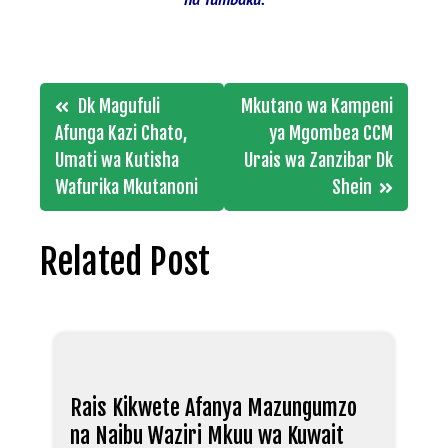
Post
Dk Magufuli
Mkutano wa Kampeni
navigation
Afunga Kazi Chato,
ya Mgombea CCM
Umati wa Kutisha
Urais wa Zanzibar Dk
Wafurika Mkutanoni
Shein
Related Post
Rais Kikwete Afanya Mazungumzo
na Naibu Waziri Mkuu wa Kuwait