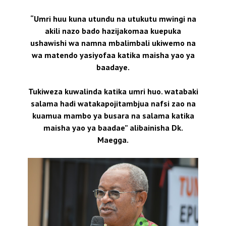
“Umri huu kuna utundu na utukutu mwingi na
akili nazo bado hazijakomaa kuepuka
ushawishi wa namna mbalimbali ukiwemo na
wa matendo yasiyofaa katika maisha yao ya
baadaye.
Tukiweza kuwalinda katika umri huo. watabaki
salama hadi watakapojitambjua nafsi zao na
kuamua mambo ya busara na salama katika
maisha yao ya baadae” alibainisha Dk.
Maegga.