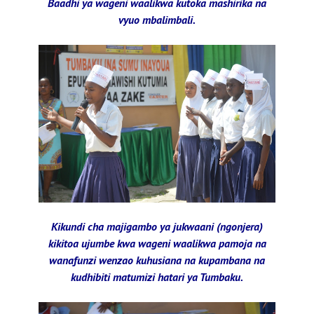
Baadhi ya wageni waalikwa kutoka mashirika na
vyuo mbalimbali.
Kikundi cha majigambo ya jukwaani (ngonjera)
kikitoa ujumbe kwa wageni waalikwa pamoja na
wanafunzi wenzao kuhusiana na kupambana na
kudhibiti matumizi hatari ya Tumbaku.