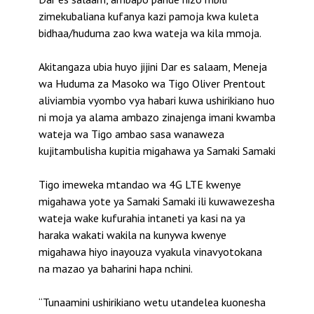
zimekubaliana kufanya kazi pamoja kwa kuleta
bidhaa/huduma zao kwa wateja wa kila mmoja.
Akitangaza ubia huyo jijini Dar es salaam, Meneja
wa Huduma za Masoko wa Tigo Oliver Prentout
aliviambia vyombo vya habari kuwa ushirikiano huo
ni moja ya alama ambazo zinajenga imani kwamba
wateja wa Tigo ambao sasa wanaweza
kujitambulisha kupitia migahawa ya Samaki Samaki
Tigo imeweka mtandao wa 4G LTE kwenye
migahawa yote ya Samaki Samaki ili kuwawezesha
wateja wake kufurahia intaneti ya kasi na ya
haraka wakati wakila na kunywa kwenye
migahawa hiyo inayouza vyakula vinavyotokana
na mazao ya baharini hapa nchini.
“Tunaamini ushirikiano wetu utandelea kuonesha