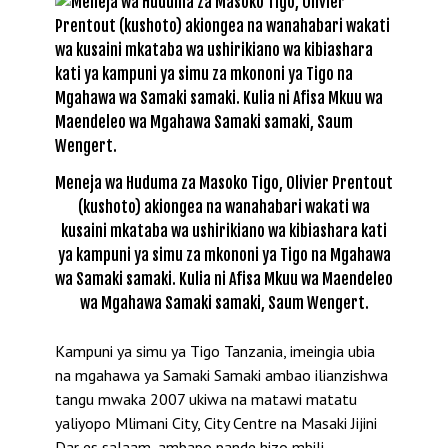
Meneja wa Huduma za Masoko Tigo, Olivier Prentout
(kushoto) akiongea na wanahabari wakati wa
kusaini mkataba wa ushirikiano wa kibiashara kati
ya kampuni ya simu za mkononi ya Tigo na Mgahawa
wa Samaki samaki. Kulia ni Afisa Mkuu wa Maendeleo
wa Mgahawa Samaki samaki, Saum Wengert.
Kampuni ya simu ya Tigo Tanzania, imeingia ubia
na mgahawa ya Samaki Samaki ambao ilianzishwa
tangu mwaka 2007 ukiwa na matawi matatu
yaliyopo Mlimani City, City Centre na Masaki Jijini
Dar es salaam, ambapo pande hizo mbili