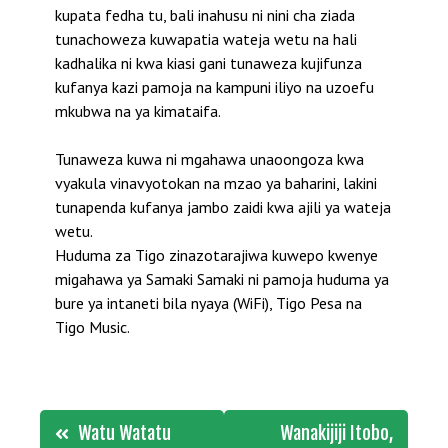
kupata fedha tu, bali inahusu ni nini cha ziada
tunachoweza kuwapatia wateja wetu na hali
kadhalika ni kwa kiasi gani tunaweza kujifunza
kufanya kazi pamoja na kampuni iliyo na uzoefu
mkubwa na ya kimataifa.
Tunaweza kuwa ni mgahawa unaoongoza kwa
vyakula vinavyotokan na mzao ya baharini, lakini
tunapenda kufanya jambo zaidi kwa ajili ya wateja
wetu.
Huduma za Tigo zinazotarajiwa kuwepo kwenye
migahawa ya Samaki Samaki ni pamoja huduma ya
bure ya intaneti bila nyaya (WiFi), Tigo Pesa na
Tigo Music.
Post
Watu Watatu
Wanakijiji Itobo,