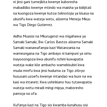
ni jinsi gani tumejikita kwenye kuboresha
mabadiliko kwenye mtindo wa maisha ya kidijitali
na kuongoza kwenye kutoa teknolojia ya kisasa na
ubunifu kwa wateja wetu, alisema Meneja Mkuu
wa Tigo Diego Gutierrez.
Aidha Muasisi na Mkurugenzi wa migahawa ya
Samaki Samaki, Bw. Carlos Bastos alisema Samaki
Samaki wanawafanyia kazi Watanzania na
wameungana na Tigo ambayo ni kampuni ya simu
inayooongoza kwa ubunifu nchini kuwapatia
wateja wake kile ambacho wamekisubiri kwa
muda mrefu kwa jinsi huduma za Tigo zilivyo
hususani uzoefu kwenye mtandao wa bure na wa
kasi wa intaneti. Kwa ushirikiano huu tutawapatia
wateja wetu miradi mingi mipya, maboresho
pamoja na ofa.
Kufanya kazi na Tigo sio kwamba kunahusu sisi