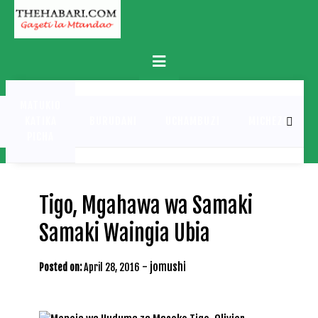
Skip
to
content
Primary
Menu
MATUKIO
KATIKA
BURUDANI
UCHAMBUZI
MICHEZO
PICHA
Tigo, Mgahawa wa Samaki
Samaki Waingia Ubia
-
jomushi
Posted on:
April 28, 2016