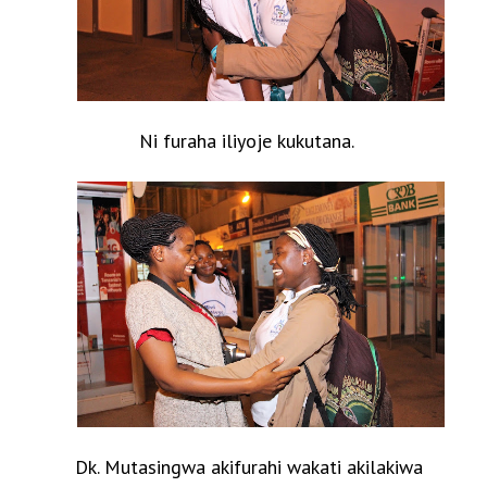
Ni furaha iliyoje kukutana.
Dk. Mutasingwa akifurahi wakati akilakiwa