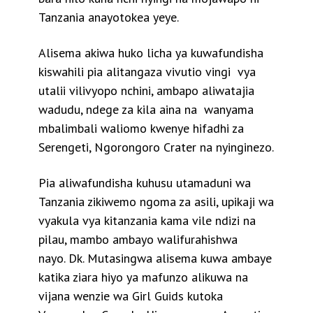
Tanzania anayotokea yeye.
Alisema akiwa huko licha ya kuwafundisha
kiswahili pia alitangaza vivutio vingi vya
utalii vilivyopo nchini, ambapo aliwatajia
wadudu, ndege za kila aina na wanyama
mbalimbali waliomo kwenye hifadhi za
Serengeti, Ngorongoro Crater na nyinginezo.
Pia aliwafundisha kuhusu utamaduni wa
Tanzania zikiwemo ngoma za asili, upikaji wa
vyakula vya kitanzania kama vile ndizi na
pilau, mambo ambayo walifurahishwa
nayo.
Dk. Mutasingwa alisema kuwa ambaye
katika ziara hiyo ya mafunzo alikuwa na
vijana wenzie wa Girl Guids kutoka