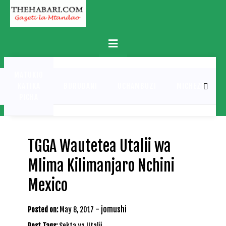
Skip
to
content
Primary
Menu
MATUKIO
KATIKA
BURUDANI
UCHAMBUZI
MICHEZO
PICHA
TGGA Wautetea Utalii wa
Mlima Kilimanjaro Nchini
Mexico
-
jomushi
Posted on:
May 8, 2017
Post Tags:
Sekta ya Utalii