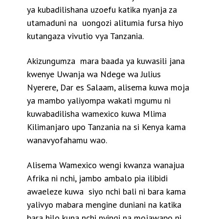
ya kubadilishana uzoefu katika nyanja za
utamaduni na uongozi alitumia fursa hiyo
kutangaza vivutio vya Tanzania.
Akizungumza mara baada ya kuwasili jana
kwenye Uwanja wa Ndege wa Julius
Nyerere, Dar es Salaam, alisema kuwa moja
ya mambo yaliyompa wakati mgumu ni
kuwabadilisha wamexico kuwa Mlima
Kilimanjaro upo Tanzania na si Kenya kama
wanavyofahamu wao.
Alisema Wamexico wengi kwanza wanajua
Afrika ni nchi, jambo ambalo pia ilibidi
awaeleze kuwa siyo nchi bali ni bara kama
yalivyo mabara mengine duniani na katika
bara hilo kuna nchi nyingi na mojawapo ni