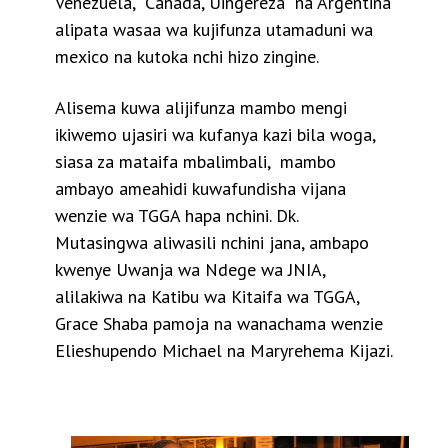
Venezuela, Canada, Uingereza na Argentina
alipata wasaa wa kujifunza utamaduni wa
mexico na kutoka nchi hizo zingine.
Alisema kuwa alijifunza mambo mengi
ikiwemo ujasiri wa kufanya kazi bila woga,
siasa za mataifa mbalimbali, mambo
ambayo ameahidi kuwafundisha vijana
wenzie wa TGGA hapa nchini.
Dk.
Mutasingwa aliwasili nchini jana, ambapo
kwenye Uwanja wa Ndege wa JNIA,
alilakiwa na Katibu wa Kitaifa wa TGGA,
Grace Shaba pamoja na wanachama wenzie
Elieshupendo Michael na Maryrehema Kijazi.