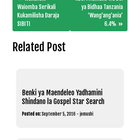
navigation
Waiomba Serikali
ya Bidhaa Tanzania
Kukamilisha Daraja
‘Wang’ang’ania’
SIBITI
6.4%
Related Post
Benki ya Maendeleo Yadhamini
Shindano la Gospel Star Search
Posted on:
September 5, 2016
-
jomushi