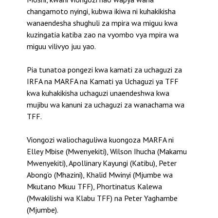
changamoto nyingi, kubwa ikiwa ni kuhakikisha
wanaendesha shughuli za mpira wa miguu kwa
kuzingatia katiba zao na vyombo vya mpira wa
miguu vilivyo juu yao.
Pia tunatoa pongezi kwa kamati za uchaguzi za
IRFA na MARFA na Kamati ya Uchaguzi ya TFF
kwa kuhakikisha uchaguzi unaendeshwa kwa
mujibu wa kanuni za uchaguzi za wanachama wa
TFF.
Viongozi waliochaguliwa kuongoza MARFA ni
Elley Mbise (Mwenyekiti), Wilson Ihucha (Makamu
Mwenyekiti), Apollinary Kayungi (Katibu), Peter
Abong’o (Mhazini), Khalid Mwinyi (Mjumbe wa
Mkutano Mkuu TFF), Phortinatus Kalewa
(Mwakilishi wa Klabu TFF) na Peter Yaghambe
(Mjumbe).