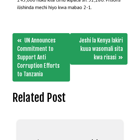
ilishinda mechi hiyo kwa mabao 2-1.
Post
UN Announces
Jeshi la Kenya lakiri
navigation
Commitment to
kuua wasomali sita
Support Anti
kwa risasi
Corruption Efforts
to Tanzania
Related Post