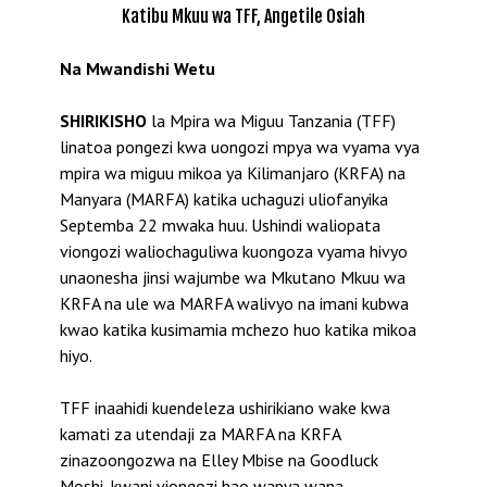
Katibu Mkuu wa TFF, Angetile Osiah
Na Mwandishi Wetu
SHIRIKISHO
la Mpira wa Miguu Tanzania (TFF)
linatoa pongezi kwa uongozi mpya wa vyama vya
mpira wa miguu mikoa ya Kilimanjaro (KRFA) na
Manyara (MARFA) katika uchaguzi uliofanyika
Septemba 22 mwaka huu. Ushindi waliopata
viongozi waliochaguliwa kuongoza vyama hivyo
unaonesha jinsi wajumbe wa Mkutano Mkuu wa
KRFA na ule wa MARFA walivyo na imani kubwa
kwao katika kusimamia mchezo huo katika mikoa
hiyo.
TFF inaahidi kuendeleza ushirikiano wake kwa
kamati za utendaji za MARFA na KRFA
zinazoongozwa na Elley Mbise na Goodluck
Moshi, kwani viongozi hao wapya wana