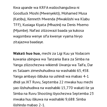
Kwa upande wa KRFA waliochanguliwa ni
Goodluck Moshi (Mwenyekiti), Mohamed Musa
(Katibu), Kenneth Mwenda (Mwakilishi wa Klabu
TFF), Kusiaga Kiyata (Mhazini) na Denis Msemo
(Mjumbe). Nafasi zilizowazi baada ya kukosa
wagombea wenye sifa kwenye vyama hivyo
zitajazwa baadaye.
Wakati huo huo,
mechi za Ligi Kuu ya Vodacom
kuwania ubingwa wa Tanzania Bara za Simba na
Yanga zilizochezwa wikiendi Uwanja wa Taifa, Dar
es Salaam zimeshuhudiwa na washabiki 65,458.
Yanga ambayo iliibuka na ushindi wa mabao 4-1
dhidi ya JKT Ruvu, Septemba 22 mwaka huu mechi
yao ilishuhudiwa na washabiki 15,770 wakati ile ya
Simba na Ruvu Shooting iliyochezwa Septemba 23
mwaka huu ilikuwa na washabiki 9,688. Simba
ilishinda mabao 2-1.