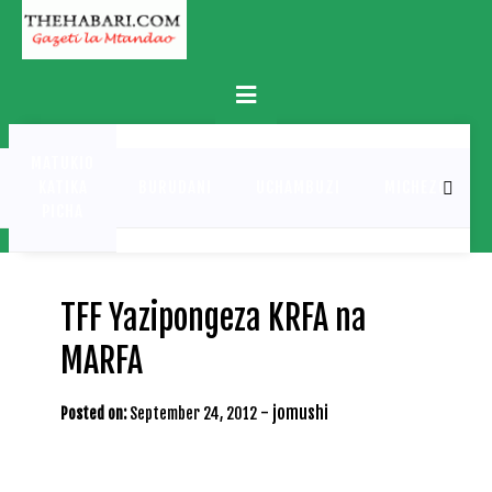
Skip
to
content
Primary
Menu
MATUKIO
KATIKA
BURUDANI
UCHAMBUZI
MICHEZO
PICHA
TFF Yazipongeza KRFA na
MARFA
-
jomushi
Posted on:
September 24, 2012