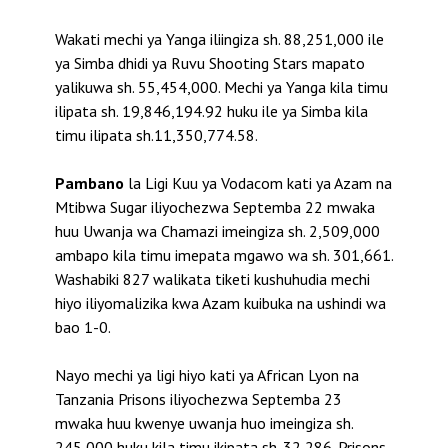
Wakati mechi ya Yanga iliingiza sh. 88,251,000 ile
ya Simba dhidi ya Ruvu Shooting Stars mapato
yalikuwa sh. 55,454,000. Mechi ya Yanga kila timu
ilipata sh. 19,846,194.92 huku ile ya Simba kila
timu ilipata sh.11,350,774.58.
Pambano
la Ligi Kuu ya Vodacom kati ya Azam na
Mtibwa Sugar iliyochezwa Septemba 22 mwaka
huu Uwanja wa Chamazi imeingiza sh. 2,509,000
ambapo kila timu imepata mgawo wa sh. 301,661.
Washabiki 827 walikata tiketi kushuhudia mechi
hiyo iliyomalizika kwa Azam kuibuka na ushindi wa
bao 1-0.
Nayo mechi ya ligi hiyo kati ya African Lyon na
Tanzania Prisons iliyochezwa Septemba 23
mwaka huu kwenye uwanja huo imeingiza sh.
245,000 huku kila timu ikipata sh. 32,286. Prisons