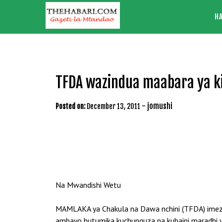
Skip
H
to
content
TFDA wazindua maabara ya k
-
jomushi
Posted on:
December 13, 2011
Na Mwandishi Wetu
MAMLAKA ya Chakula na Dawa nchini (TFDA) imezin
ambayo hutumika kuchunguza na kubaini maradhi 