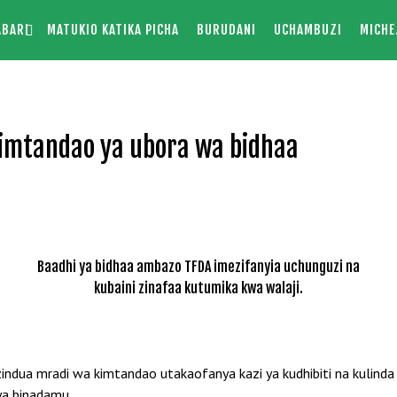
ABARI
MATUKIO KATIKA PICHA
BURUDANI
UCHAMBUZI
MICHE
imtandao ya ubora wa bidhaa
Baadhi ya bidhaa ambazo TFDA imezifanyia uchunguzi na
kubaini zinafaa kutumika kwa walaji.
dua mradi wa kimtandao utakaofanya kazi ya kudhibiti na kulinda
ya binadamu.