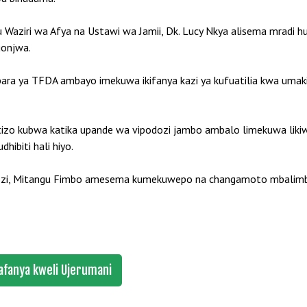
bu Waziri wa Afya na Ustawi wa Jamii, Dk. Lucy Nkya alisema mradi 
gonjwa.
bara ya TFDA ambayo imekuwa ikifanya kazi ya kufuatilia kwa umaki
zo kubwa katika upande wa vipodozi jambo ambalo limekuwa likiw
hibiti hali hiyo.
i, Mitangu Fimbo amesema kumekuwepo na changamoto mbalimbali
afanya kweli Ujerumani