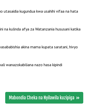
huo utasaidia kugundua kwa usahihi vifaa na hata
ni na kulinda afya za Watanzania hususani katika
asababishia akina mama kupata saratani, hivyo
 wanazokabiliana nazo hasa kipindi
Mabondia Cheka na Nyilawila kuzipiga