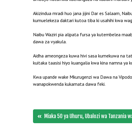
Akizindua mradi huo jana jijini Dar es Salaam, Nai
kumuelekeza daktari kutoa tiba ki usahihi kwa wa
Naibu Waziri pia alipata fursa ya kutembelea maa
dawa za vyakula.
Aidha ameongeza kuwa hivi sasa kumekuwa na tati
kuitaka taasisi hiyo kuangalia kwa kina namna ya kud
Kwa upande wake Mkurugenzi wa Dawa na Vipodoz
wanapokwenda kukamata dawa feki.
Post
Miaka 50 ya Uhuru, Ubalozi wa Tanzania w
navigation