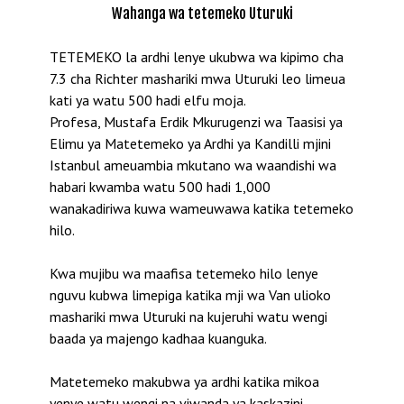
Wahanga wa tetemeko Uturuki
TETEMEKO la ardhi lenye ukubwa wa kipimo cha
7.3 cha Richter mashariki mwa Uturuki leo limeua
kati ya watu 500 hadi elfu moja.
Profesa, Mustafa Erdik Mkurugenzi wa Taasisi ya
Elimu ya Matetemeko ya Ardhi ya Kandilli mjini
Istanbul ameuambia mkutano wa waandishi wa
habari kwamba watu 500 hadi 1,000
wanakadiriwa kuwa wameuwawa katika tetemeko
hilo.
Kwa mujibu wa maafisa tetemeko hilo lenye
nguvu kubwa limepiga katika mji wa Van ulioko
mashariki mwa Uturuki na kujeruhi watu wengi
baada ya majengo kadhaa kuanguka.
Matetemeko makubwa ya ardhi katika mikoa
yenye watu wengi na viwanda ya kaskazini