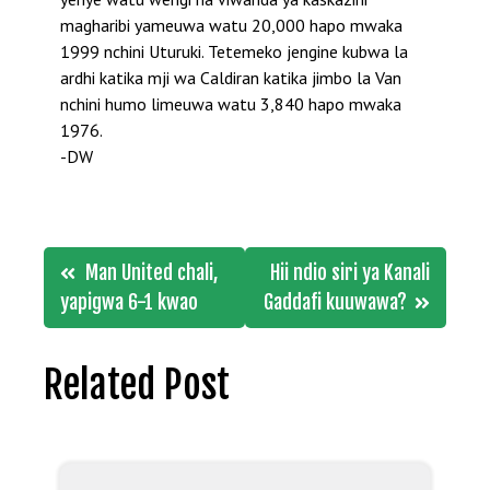
magharibi yameuwa watu 20,000 hapo mwaka
1999 nchini Uturuki. Tetemeko jengine kubwa la
ardhi katika mji wa Caldiran katika jimbo la Van
nchini humo limeuwa watu 3,840 hapo mwaka
1976.
-DW
Post
Man United chali,
Hii ndio siri ya Kanali
navigation
yapigwa 6-1 kwao
Gaddafi kuuwawa?
Related Post