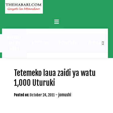
Skip
to
content
Primary
Menu
MATUKIO
KATIKA
BURUDANI
UCHAMBUZI
MICHEZO
PICHA
Tetemeko laua zaidi ya watu
1,000 Uturuki
-
jomushi
Posted on:
October 24, 2011