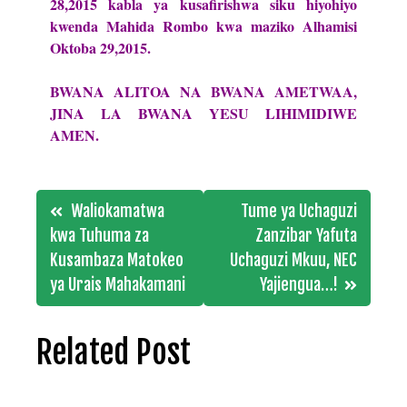
28,2015 kabla ya kusafirishwa siku hiyohiyo
kwenda Mahida Rombo kwa maziko Alhamisi
Oktoba 29,2015.
BWANA ALITOA NA BWANA AMETWAA,
JINA LA BWANA YESU LIHIMIDIWE
AMEN.
Post
Waliokamatwa
Tume ya Uchaguzi
navigation
kwa Tuhuma za
Zanzibar Yafuta
Kusambaza Matokeo
Uchaguzi Mkuu, NEC
ya Urais Mahakamani
Yajiengua…!
Related Post