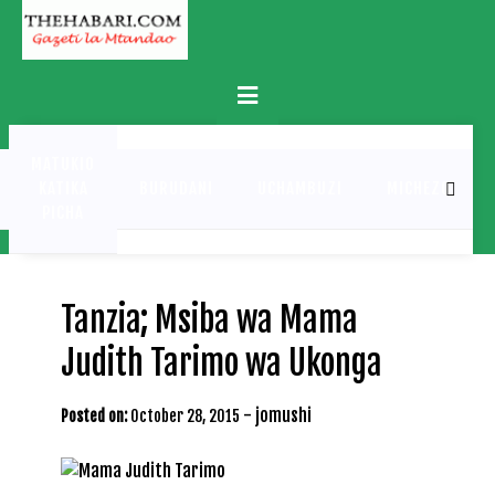
Skip
to
content
Primary
Menu
MATUKIO
KATIKA
BURUDANI
UCHAMBUZI
MICHEZO
PICHA
Tanzia; Msiba wa Mama
Judith Tarimo wa Ukonga
-
jomushi
Posted on:
October 28, 2015