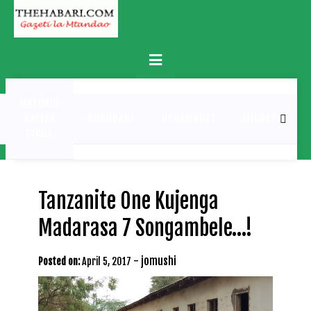
Skip
to
content
Primary
Menu
MATUKIO
KATIKA
BURUDANI
UCHAMBUZI
MICHEZO
PICHA
Tanzanite One Kujenga
Madarasa 7 Songambele…!
-
jomushi
Posted on:
April 5, 2017