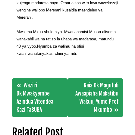
kujenga madarasa hayo.
Omar alitoa wito kwa wawekezaji
wengine waliopo Mererani kusaidia maendeleo ya
Mererani.
Mwalimu Mkuu shule hiyo. Mwanahamisi Mussa alisema
wanakabiliwa na tatizo la uhaba wa madarasa, matundu
40 ya vyoo,Nyumba za walimu na ofisi
kwani wanafanyakazi chini ya miti.
Post
Waziri
Rais Dk Magufuli
navigation
Dk Mwakyembe
Awaapisha Makatibu
Azindua Vitendea
Wakuu, Yumo Prof
Kazi TaSUBA
Mkumbo
Related Post