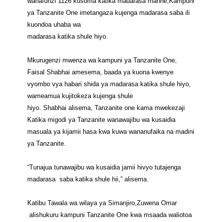
wanafunzi 1126 kusoma katika madarasa manne,Kampuni
ya Tanzanite One imetangaza kujenga madarasa saba ili
kuondoa uhaba wa
madarasa katika shule hiyo.
Mkurugenzi mwenza wa kampuni ya Tanzanite One,
Faisal Shabhai amesema, baada ya kuona kwenye
vyombo vya habari shida ya madarasa katika shule hiyo,
wameamua kujitokeza kujenga shule
hiyo.
Shabhai alisema, Tanzanite one kama mwekezaji
Katika migodi ya Tanzanite wanawajibu wa kusaidia
masuala ya kijamii hasa kwa kuwa wananufaika na madini
ya Tanzanite.
“Tunajua tunawajibu wa kusaidia jamii hivyo tutajenga
madarasa saba katika shule hii,” alisema.
Katibu Tawala wa wilaya ya Simanjiro,Zuwena Omar
alishukuru kampuni Tanzanite One kwa msaada waliotoa