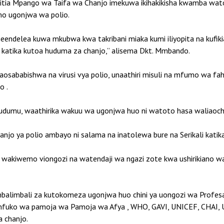
itia Mpango wa Taifa wa Chanjo imekuwa ikihakikisha kwamba wat
emo ugonjwa wa polio.
ndelea kuwa mkubwa kwa takribani miaka kumi iliyopita na kufikia 
uri katika kutoa huduma za chanjo,” alisema Dkt. Mmbando.
sababishwa na virusi vya polio, unaathiri misuli na mfumo wa f
o .
udumu, waathirika wakuu wa ugonjwa huo ni watoto hasa waliaochi
jo ya polio ambayo ni salama na inatolewa bure na Serikali katik
wakiwemo viongozi na watendaji wa ngazi zote kwa ushirikiano w
balimbali za kutokomeza ugonjwa huo chini ya uongozi wa Profe
 mfuko wa pamoja wa Pamoja wa Afya , WHO, GAVI, UNICEF, CHAI
 chanjo.