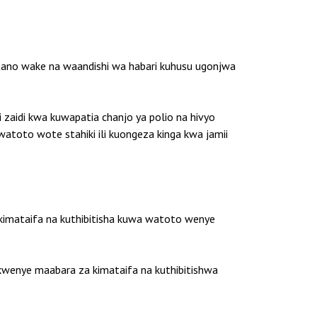
tano wake na waandishi wa habari kuhusu ugonjwa
zaidi kwa kuwapatia chanjo ya polio na hivyo
atoto wote stahiki ili kuongeza kinga kwa jamii
 kimataifa na kuthibitisha kuwa watoto wenye
wenye maabara za kimataifa na kuthibitishwa