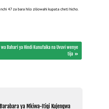
chi 47 za bara hilo ziliowahi kupata cheti hicho.
wa Bahari ya Hindi Kunufaika na Uvuvi wenye
tija
Barabara ya Mkiwa-Itigi Kujengwa