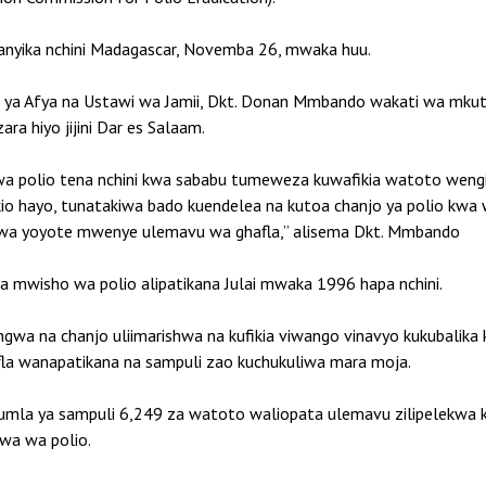
anyika nchini Madagascar, Novemba 26, mwaka huu.
ra ya Afya na Ustawi wa Jamii, Dkt. Donan Mmbando wakati wa mku
a hiyo jijini Dar es Salaam.
a polio tena nchini kwa sababu tumeweza kuwafikia watoto wengi 
o hayo, tunatakiwa bado kuendelea na kutoa chanjo ya polio kwa w
jwa yoyote mwenye ulemavu wa ghafla,” alisema Dkt. Mmbando
mwisho wa polio alipatikana Julai mwaka 1996 hapa nchini.
gwa na chanjo uliimarishwa na kufikia viwango vinavyo kukubalika
fla wanapatikana na sampuli zao kuchukuliwa mara moja.
la ya sampuli 6,249 za watoto waliopata ulemavu zilipelekwa k
wa wa polio.