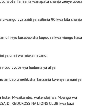
oto wote Tanzania wanapata chanjo zenye ubora
viwango vya zaidi ya asilimia 90 kwa kila chanjo
ahamu hivyo kusababisha kupooza kwa viungo hasa
ni ya umri wa miaka mitano.
a vituo vyote vya huduma ya afya.
ao ambao umeifikisha Tanzania kwenye ramani ya
sa Ester Mwaikambo, watendaji wa Mpango wa
, USAID ,REDCROSS NA LIONS CLUB kwa kazi