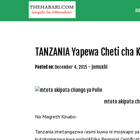
Skip
H
to
content
TANZANIA Yapewa Cheti cha 
-
jomushi
Posted on:
December 4, 2015
mtoto akipata ch
Na Magreth Kinabo-
Tanzania imetangazwa rasmi kuwa ni mojwapo ya nc
kutokomezwa kwa polio(Afrika Regional Certificat