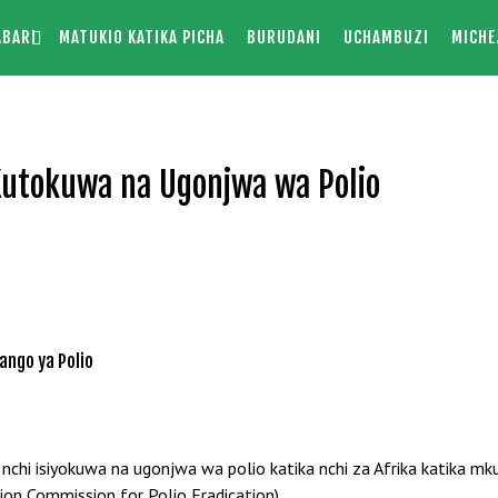
ABARI
MATUKIO KATIKA PICHA
BURUDANI
UCHAMBUZI
MICHE
Kutokuwa na Ugonjwa wa Polio
ango ya Polio
hi isiyokuwa na ugonjwa wa polio katika nchi za Afrika katika mk
ion Commission for Polio Eradication).