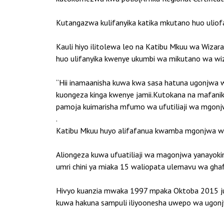
Kutangazwa kulifanyika katika mkutano huo uliof
Kauli hiyo ilitolewa leo na Katibu Mkuu wa Wiza
huo ulifanyika kwenye ukumbi wa mikutano wa wizar
“Hii inamaanisha kuwa kwa sasa hatuna ugonjwa w
kuongeza kinga kwenye jamii.Kutokana na mafaniki
pamoja kuimarisha mfumo wa ufutiliaji wa mgon
.
Katibu Mkuu huyo alifafanua kwamba mgonjwa wa 
Aliongeza kuwa ufuatiliaji wa magonjwa yanayokin
umri chini ya miaka 15 waliopata ulemavu wa gha
Hivyo kuanzia mwaka 1997 mpaka Oktoba 2015 jum
kuwa hakuna sampuli iliyoonesha uwepo wa ugonj