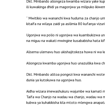
Dkt. Mmbando aliongeza kwamba wizara yake kup
ili kuwakinga dhidi ya magonjwa ya milipuko ikiw
“ Mwitikio wa wananchi kwa huduma za chanjo umee
kitaifa na wilaya zaidi ya asilimia 80 kufanya viz
Ugonjwa wa polio ni ugonjwa wa kuambukizwa unao
na miguu na wakati mwingine kusababisha hata kif
Alisema ulemavu huo ukishajitokeza huwa ni wa k
Aliongeza kwamba ugonjwa huo unazuilika kwa chan
Dkt. Mmbando alitoa pongezi kwa wananchi wote 
dunia ya kutokuwa na ugonjwa huo.
Aidha wizara imewashukuru wajumbe wa kamati m
Taifa wa Chanjo na wadau wa chanjo, wadau wa
kubwa ya kuhakikisha kila mtoto mlengwa anapata