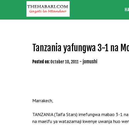
Skip
H
to
content
Tanzania yafungwa 3-1 na M
-
jomushi
Posted on:
October 10, 2011
Marrakech,
TANZANIA (Taifa Stars) imefungwa mabao 3-1 na 
na maelfu ya watazamaji kwenye uwanja huo weny