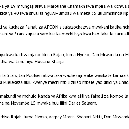
ika ya 19 mfungaji akiwa Marouane Chamakh kwa mpira wa kichwa a
akika ya 40 kwa shuti la nguvu- umbali wa meta 35 lililomshinda kipa
 ya kucheza fainali za AFCON zitakazochezwa mwakani katika nchi
ini ya Stars kupata sare katika mechi hiyo kwa bao lake la tatu alil
a kwa kadi za njano Idrisa Rajab, Juma Nyoso, Dan Mrwanda na 
dha wa timu hiyo Houcine Kharja.
ifa Stars, Jan Poulsen aliwataka wachezaji wake wasikate tamaa 
 kuelekeza akili kwenye mechi mbili zilizo mbele yao dhidi ya Chad
a makundi ya mchujo Kanda ya Afrika kwa ajili ya fainali za Kombe 
a na Novemba 15 mwaka huu jijini Dar es Salaam.
Idrisa Rajab, Juma Nyoso, Aggrey Morris, Shabani Nditi, Dan Mrwa