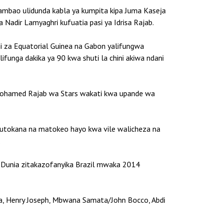
mbao ulidunda kabla ya kumpita kipa Juma Kaseja
 Nadir Lamyaghri kufuatia pasi ya Idrisa Rajab.
 za Equatorial Guinea na Gabon yalifungwa
ifunga dakika ya 90 kwa shuti la chini akiwa ndani
Mohamed Rajab wa Stars wakati kwa upande wa
kutokana na matokeo hayo kwa vile walicheza na
.
la Dunia zitakazofanyika Brazil mwaka 2014
nda, Henry Joseph, Mbwana Samata/John Bocco, Abdi