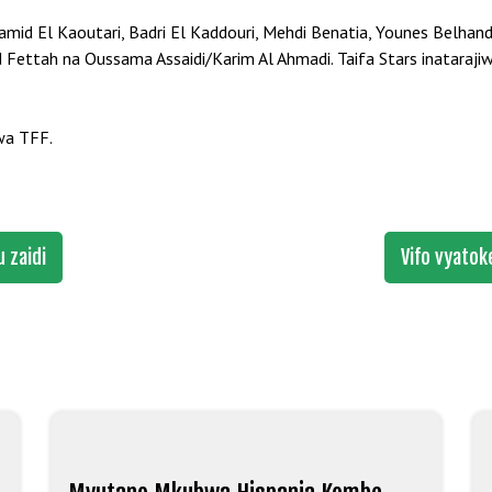
amid El Kaoutari, Badri El Kaddouri, Mehdi Benatia, Younes Belhan
Fettah na Oussama Assaidi/Karim Al Ahmadi. Taifa Stars inataraji
wa TFF.
 zaidi
Vifo vyato