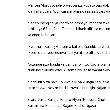
Wenyeji Morocco ndiyo walioanza kupata bao dak
wa Taifa Stars. Abdi Kassim aliisawazishia Stars d
Mabao mengine ya Morocco ambayo imepata tiketi
dakika ya 68 na Adel Taarabt. Mbark alifuta matuma
ya eneo la hatari.
Mwamuzi Bakary Gassema kutoka Gambia aliwaony
Morocoo aliyeoneshwa kadi ya njano alikuwa naho
Akizungumza baada ya pambano hilo, Kocha wa Ta
timu bora kuliko wao. Alisema hivi sasa wanatakiwa
Mechi hizo za mchujo kwa ajili ya kuingia hatua y
zitachezwa Novemba 11 mwaka huu jijini Ndjamen
Stars; Juma Kaseja, Erasto Nyoni/Nassoro Cholo, 
Kassim na Mohamed Rajab/Mrisho Ngasa.