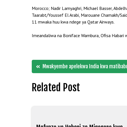
Morocco; Nadir Lamyaghri, Michael Basser, Abdelh
Taarabt/Youssef El Arabi, Marouane Chamakh/Said 
11 mwaka huu kwa ndege ya Qatar Airways.
Imeandaliwa na Boniface Wambura, Ofisa Habari 
Post
Mwakyembe apelekwa India kwa matibabu
navigation
Related Post