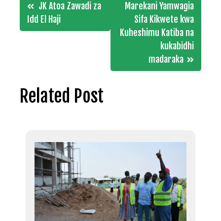
Post
JK Atoa Zawadi za
Marekani Yamwagia
navigation
Idd El Haji
Sifa Kikwete kwa
Kuheshimu Katiba na
kukabidhi
madaraka
Related Post