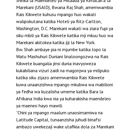
Shirika la Maendeleo ya Misaada ya Kimataifa la
Marekani (USAID), Bwana Raj Shah, amemwambia
Rais Kikwete kuhusu mpango huo wakati
walipokutana katika Hoteli ya Ritz-Carlton,
Washington, D.C. Marekani wakati wa ziara fupi ya
siku mbili ya Rais Kikwete katika mji mkuu huo wa
Marekani akitokea katika jiji la New York.
Bw. Shah ambaye pia ni mjumbe katika Jopo la
Watu Mashuhuri Duniani linaloongozwa na Rais
Kikwete kuangalia jinsi dunia inavyoweza
kukabiliana vizuri zaidi na magonjwa ya milipuko
katika siku zijazo amemwambia Rais Kikwete
kuwa unaanzishwa mpango mkubwa wa mabilioni
ya fedha wa kuzalisha umeme katika Bara la
Afrikana India kwa nia ya kuharakisha maendeleo
ya maeneo hayo mawili.
“Chini ya mpango maalum unaosimamiwa na
Latitude Capital, tunaanzisha juhudi binafsi
ambazo uwekezaji wake utafikia dola za Marekani