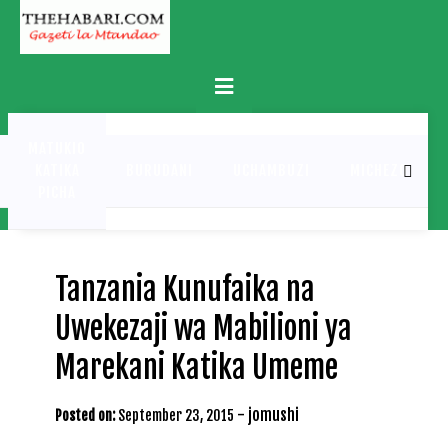
Skip
to
content
Primary
Menu
MATUKIO
KATIKA
BURUDANI
UCHAMBUZI
MICHEZO
PICHA
Tanzania Kunufaika na
Uwekezaji wa Mabilioni ya
Marekani Katika Umeme
-
jomushi
Posted on:
September 23, 2015