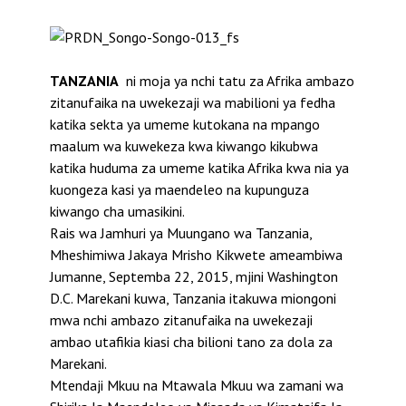
TANZANIA
ni moja ya nchi tatu za Afrika ambazo
zitanufaika na uwekezaji wa mabilioni ya fedha
katika sekta ya umeme kutokana na mpango
maalum wa kuwekeza kwa kiwango kikubwa
katika huduma za umeme katika Afrika kwa nia ya
kuongeza kasi ya maendeleo na kupunguza
kiwango cha umasikini.
Rais wa Jamhuri ya Muungano wa Tanzania,
Mheshimiwa Jakaya Mrisho Kikwete ameambiwa
Jumanne, Septemba 22, 2015, mjini Washington
D.C. Marekani kuwa, Tanzania itakuwa miongoni
mwa nchi ambazo zitanufaika na uwekezaji
ambao utafikia kiasi cha bilioni tano za dola za
Marekani.
Mtendaji Mkuu na Mtawala Mkuu wa zamani wa