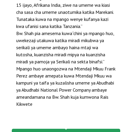
15 ijayo, Afrikana India, ziwe na umeme wa kiasi
cha sasa cha umeme unaotumika katika Marekani.
Tunataka kuwa na mpango wenye kufanya kazi
kwa ufanisi sana katika Tanzania.”
Bw. Shah pia amesema kuwa“chini ya mpango huo,
uwekezaji utakuwa katika miradi mikubwa ya
serikali ya umeme ambayo haina mtaji wa
kutosha, kuanzisha miradi mipya na kuanzisha
miradi ya pamoja ya Serikali na sekta binafsi.”
Mpango huo unaongozwa na Mtendaji Mkuu Frank
Perez ambaye amepata kuwa Mtendaji Mkuu wa
kampuni ya taifa ya kuzalisha umeme ya Abudhabi
ya Abudhabi National Power Company ambaye
ameandamana na Bw. Shah kuja kumwona Rais
Kikwete