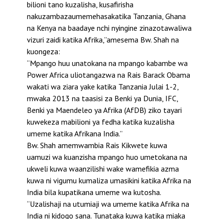
bilioni tano kuzalisha, kusafirisha
nakuzambazaumemehasakatika Tanzania, Ghana
na Kenya na baadaye nchi nyingine zinazotawaliwa
vizuri zaidi katika Afrika,”amesema Bw. Shah na
kuongeza:
“Mpango huu unatokana na mpango kabambe wa
Power Africa uliotangazwa na Rais Barack Obama
wakati wa ziara yake katika Tanzania Julai 1-2,
mwaka 2013 na taasisi za Benki ya Dunia, IFC,
Benki ya Maendeleo ya Afrika (AfDB) ziko tayari
kuwekeza mabilioni ya fedha katika kuzalisha
umeme katika Afrikana India.”
Bw. Shah amemwambia Rais Kikwete kuwa
uamuzi wa kuanzisha mpango huo umetokana na
ukweli kuwa waanzilishi wake wamefikia azma
kuwa ni vigumu kumaliza umasikini katika Afrika na
India bila kupatikana umeme wa kutosha.
“Uzalishaji na utumiaji wa umeme katika Afrika na
India ni kidogo sana. Tunataka kuwa katika miaka