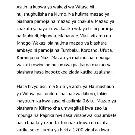
Asilimia kubwa ya wakazi wa Wilaya hii
hujishughulisha na kilimo. Na hulima mazao ya
biashara pamoja na mazao ya chakula. Mazao ya
chakula yanayolimwa katika wilaya hii ni pamoja
na Mahindi, Mpunga, Maharage, Viazi vitamu na
Mhogo. Wakazi pia hulima mazao ya biashara
ambayo ni pamoja na Tumbaku, Korosho, Ufuta,
Karanga na Nazi. Mazao ya mahindi na mpunga
wakati mwingine hutumiwa pia kama mazao ya
biashara hasa inapotokea ziada katika uzalishaji.
Hata hivyo asilimia 83.6 ya ardhi ya Halmashauri
ya Wilaya ya Tunduru inafaa kwa kilimo, lakini
inayotumika kwa sasa ni asilimia 0.6 tu. Mazao ya
biashara ni Kilimo cha umwagiliaji kwa zao la
mpunga na Paprika hivi sasa vinapewa kipaumbele
hasa baada ya zao la Tumbaku kuwa na utata
katika soko. Jumla ya hekta 1200 zinafaa kwa