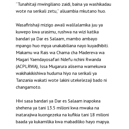
“Tunahitaji mwingiliano zaidi, baina ya washikadau
wote na serikali zetu,” aliuambia mkutano huo.
Wasafirishaji mizigo awali walilalamika juu ya
kuwepo kwa urasimu, rushwa na wizi katika
bandari ya Dar es Salaam, mambo ambayo
mpango huo mpya unakabiliana nayo kuyadhibiti.
Makamu wa Rais wa Chama cha Madereva wa
Magari Yaendayosafari Ndefu nchini Rwanda
(ACPLRWA), Issa Mugarura alisema wamekuwa
wakihakikishiwa huduma hiyo na serikali ya
Tanzania wakati wote lakini utekelezaji bado ni
changamoto.
Hivi sasa bandari ya Dar es Salaam inapokea
shehena ya tani 13.5 milioni kwa mwaka na
inatarajiwa kuongezeka na kufikia tani 18 milioni
baada ya kukamilika kwa mabadiliko hayo mapya.