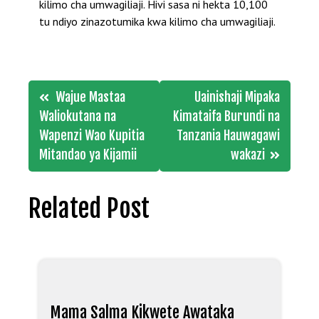
kilimo cha umwagiliaji. Hivi sasa ni hekta 10,100
tu ndiyo zinazotumika kwa kilimo cha umwagiliaji.
Post
Wajue Mastaa
Uainishaji Mipaka
navigation
Waliokutana na
Kimataifa Burundi na
Wapenzi Wao Kupitia
Tanzania Hauwagawi
Mitandao ya Kijamii
wakazi
Related Post
Mama Salma Kikwete Awataka