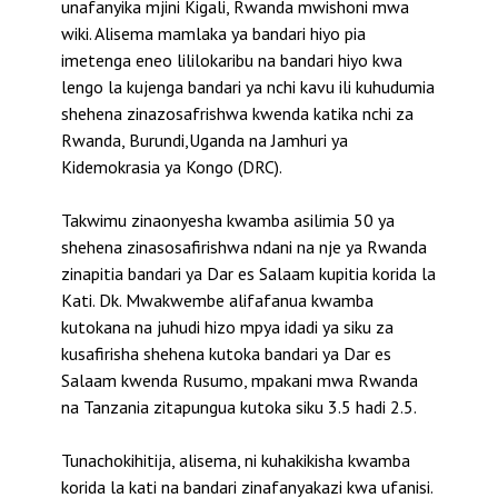
unafanyika mjini Kigali, Rwanda mwishoni mwa
wiki. Alisema mamlaka ya bandari hiyo pia
imetenga eneo lililokaribu na bandari hiyo kwa
lengo la kujenga bandari ya nchi kavu ili kuhudumia
shehena zinazosafrishwa kwenda katika nchi za
Rwanda, Burundi,Uganda na Jamhuri ya
Kidemokrasia ya Kongo (DRC).
Takwimu zinaonyesha kwamba asilimia 50 ya
shehena zinasosafirishwa ndani na nje ya Rwanda
zinapitia bandari ya Dar es Salaam kupitia korida la
Kati. Dk. Mwakwembe alifafanua kwamba
kutokana na juhudi hizo mpya idadi ya siku za
kusafirisha shehena kutoka bandari ya Dar es
Salaam kwenda Rusumo, mpakani mwa Rwanda
na Tanzania zitapungua kutoka siku 3.5 hadi 2.5.
Tunachokihitija, alisema, ni kuhakikisha kwamba
korida la kati na bandari zinafanyakazi kwa ufanisi.