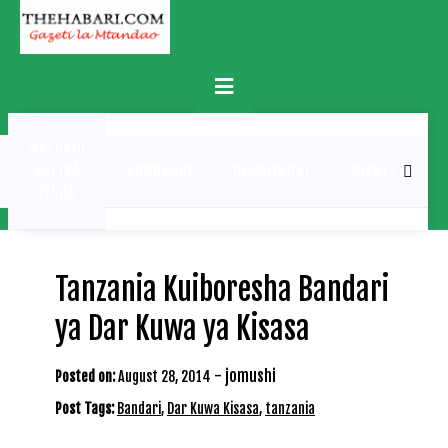
Skip
to
content
Primary
Menu
MATUKIO
KATIKA
BURUDANI
UCHAMBUZI
MICHEZO
PICHA
Tanzania Kuiboresha Bandari
ya Dar Kuwa ya Kisasa
-
jomushi
Posted on:
August 28, 2014
Post Tags:
Bandari
,
Dar Kuwa Kisasa
,
tanzania