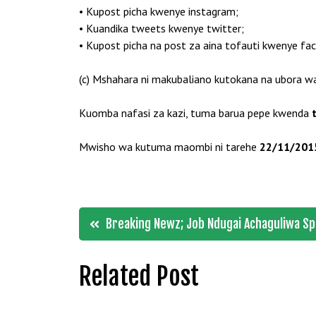
• Kupost picha kwenye instagram;
• Kuandika tweets kwenye twitter;
• Kupost picha na post za aina tofauti kwenye fa
(c) Mshahara ni makubaliano kutokana na ubora wa
Kuomba nafasi za kazi, tuma barua pepe kwenda
Mwisho wa kutuma maombi ni tarehe
22/11/201
Post
Breaking Newz; Job Ndugai Achaguliwa S
navigation
Related Post