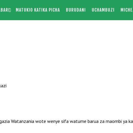
ABARI
MATUKIO KATIKA PICHA
BURUDANI
UCHAMBUZI
MICHE
azia Watanzania wote wenye sifa watume barua za maombi ya kaz