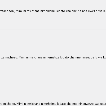
andaoni, mimi ni msichana nimehitimu kidato cha nne na nna uwezo wa kut
 michezo. Mimi ni msichana nimemaliza kidato cha nne ninauzoefu wa kutum
michezo. Mimi ni msichana nimehitimu kidato cha nne ninauwezo wa kutumia 