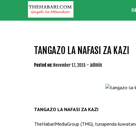
Skip
H
to
content
TANGAZO LA NAFASI ZA KAZI
-
admin
Posted on:
November 17, 2015
TANGAZO LA NAFASI ZA KAZI
TheHabariMediaGroup (TMG), tunapenda kuwatang