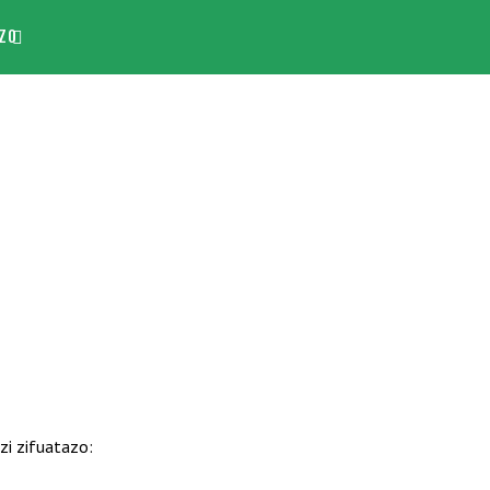
ZO
i zifuatazo: