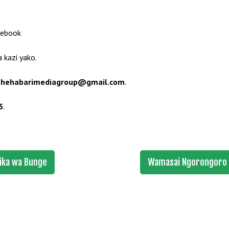
cebook
 kazi yako.
thehabarimediagroup@gmail.com
.
5
.
pika wa Bunge
Wamasai Ngorongoro W