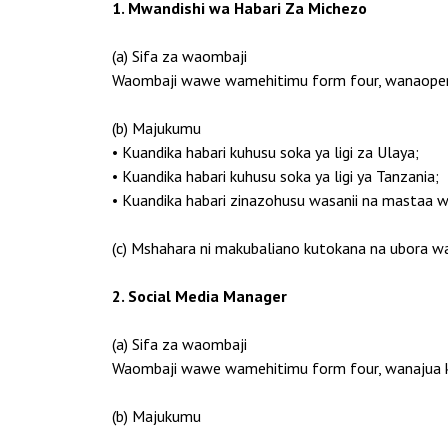
1. Mwandishi wa Habari Za Michezo
(a) Sifa za waombaji
Waombaji wawe wamehitimu form four, wanaopenda 
(b) Majukumu
• Kuandika habari kuhusu soka ya ligi za Ulaya;
• Kuandika habari kuhusu soka ya ligi ya Tanzania;
• Kuandika habari zinazohusu wasanii na mastaa 
(c) Mshahara ni makubaliano kutokana na ubora wa
2. Social Media Manager
(a) Sifa za waombaji
Waombaji wawe wamehitimu form four, wanajua ku
(b) Majukumu