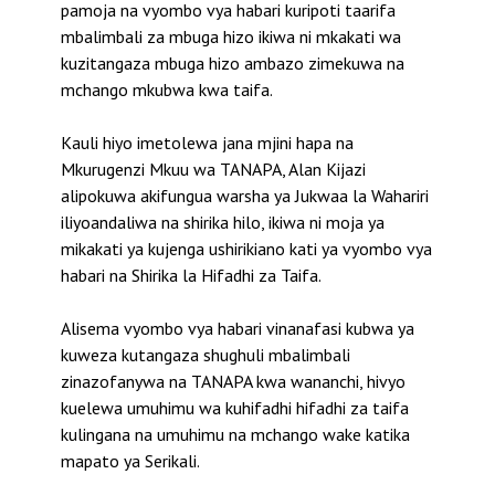
pamoja na vyombo vya habari kuripoti taarifa
mbalimbali za mbuga hizo ikiwa ni mkakati wa
kuzitangaza mbuga hizo ambazo zimekuwa na
mchango mkubwa kwa taifa.
Kauli hiyo imetolewa jana mjini hapa na
Mkurugenzi Mkuu wa TANAPA, Alan Kijazi
alipokuwa akifungua warsha ya Jukwaa la Wahariri
iliyoandaliwa na shirika hilo, ikiwa ni moja ya
mikakati ya kujenga ushirikiano kati ya vyombo vya
habari na Shirika la Hifadhi za Taifa.
Alisema vyombo vya habari vinanafasi kubwa ya
kuweza kutangaza shughuli mbalimbali
zinazofanywa na TANAPA kwa wananchi, hivyo
kuelewa umuhimu wa kuhifadhi hifadhi za taifa
kulingana na umuhimu na mchango wake katika
mapato ya Serikali.