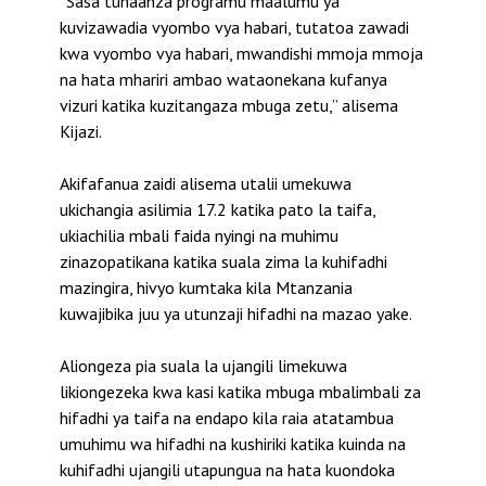
“Sasa tunaanza programu maalumu ya
kuvizawadia vyombo vya habari, tutatoa zawadi
kwa vyombo vya habari, mwandishi mmoja mmoja
na hata mhariri ambao wataonekana kufanya
vizuri katika kuzitangaza mbuga zetu,” alisema
Kijazi.
Akifafanua zaidi alisema utalii umekuwa
ukichangia asilimia 17.2 katika pato la taifa,
ukiachilia mbali faida nyingi na muhimu
zinazopatikana katika suala zima la kuhifadhi
mazingira, hivyo kumtaka kila Mtanzania
kuwajibika juu ya utunzaji hifadhi na mazao yake.
Aliongeza pia suala la ujangili limekuwa
likiongezeka kwa kasi katika mbuga mbalimbali za
hifadhi ya taifa na endapo kila raia atatambua
umuhimu wa hifadhi na kushiriki katika kuinda na
kuhifadhi ujangili utapungua na hata kuondoka