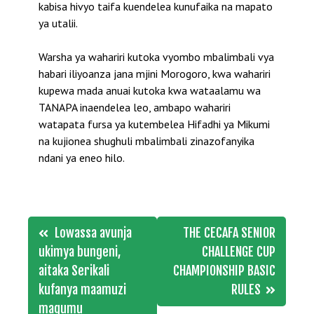
kabisa hivyo taifa kuendelea kunufaika na mapato
ya utalii.
Warsha ya wahariri kutoka vyombo mbalimbali vya
habari iliyoanza jana mjini Morogoro, kwa wahariri
kupewa mada anuai kutoka kwa wataalamu wa
TANAPA inaendelea leo, ambapo wahariri
watapata fursa ya kutembelea Hifadhi ya Mikumi
na kujionea shughuli mbalimbali zinazofanyika
ndani ya eneo hilo.
Post
Lowassa avunja
THE CECAFA SENIOR
navigation
ukimya bungeni,
CHALLENGE CUP
aitaka Serikali
CHAMPIONSHIP BASIC
kufanya maamuzi
RULES
magumu