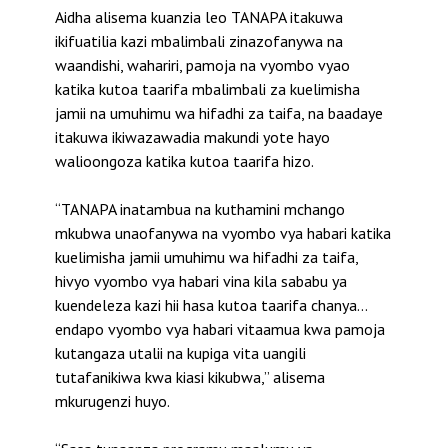
Aidha alisema kuanzia leo TANAPA itakuwa
ikifuatilia kazi mbalimbali zinazofanywa na
waandishi, wahariri, pamoja na vyombo vyao
katika kutoa taarifa mbalimbali za kuelimisha
jamii na umuhimu wa hifadhi za taifa, na baadaye
itakuwa ikiwazawadia makundi yote hayo
walioongoza katika kutoa taarifa hizo.
“TANAPA inatambua na kuthamini mchango
mkubwa unaofanywa na vyombo vya habari katika
kuelimisha jamii umuhimu wa hifadhi za taifa,
hivyo vyombo vya habari vina kila sababu ya
kuendeleza kazi hii hasa kutoa taarifa chanya…
endapo vyombo vya habari vitaamua kwa pamoja
kutangaza utalii na kupiga vita uangili
tutafanikiwa kwa kiasi kikubwa,” alisema
mkurugenzi huyo.