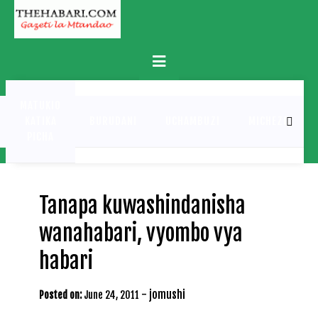
Skip
to
content
Primary
Menu
MATUKIO
KATIKA
BURUDANI
UCHAMBUZI
MICHEZO
PICHA
Tanapa kuwashindanisha
wanahabari, vyombo vya
habari
-
jomushi
Posted on:
June 24, 2011