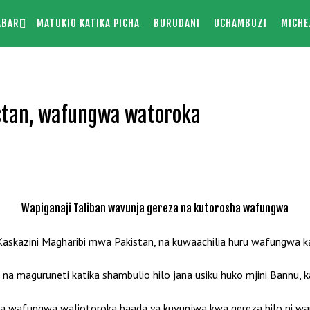
ABARI
MATUKIO KATIKA PICHA
BURUDANI
UCHAMBUZI
MICHE
istan, wafungwa watoroka
Wapiganaji Taliban wavunja gereza na kutorosha wafungwa
skazini Magharibi mwa Pakistan, na kuwaachilia huru wafungwa ka
na maguruneti katika shambulio hilo jana usiku huko mjini Bannu, 
a wafungwa waliotoroka baada ya kuvunjwa kwa gereza hilo ni wa