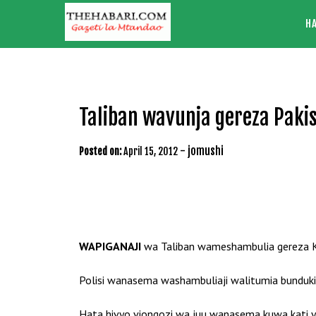
Skip
H
to
content
Taliban wavunja gereza Pak
-
jomushi
Posted on:
April 15, 2012
WAPIGANAJI
wa Taliban wameshambulia gereza Ka
Polisi wanasema washambuliaji walitumia bunduki 
Hata hivyo viongozi wa juu wanasema kuwa kati y