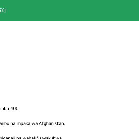
ZO
ribu 400.
karibu na mpaka wa Afghanistan.
piganaji na wahalifu wakubwa.