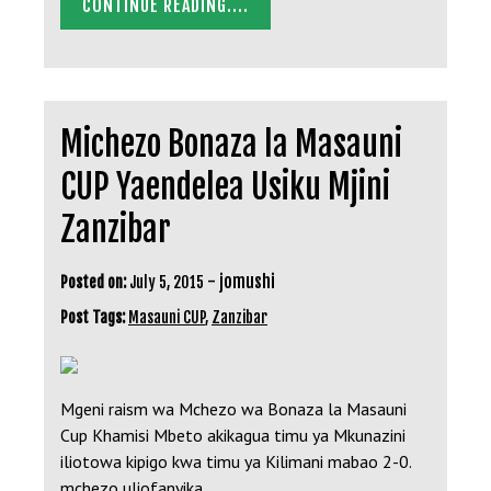
CONTINUE READING....
Michezo Bonaza la Masauni
CUP Yaendelea Usiku Mjini
Zanzibar
-
jomushi
Posted on:
July 5, 2015
Post Tags:
Masauni CUP
,
Zanzibar
Mgeni raism wa Mchezo wa Bonaza la Masauni
Cup Khamisi Mbeto akikagua timu ya Mkunazini
iliotowa kipigo kwa timu ya Kilimani mabao 2-0.
mchezo uliofanyika…