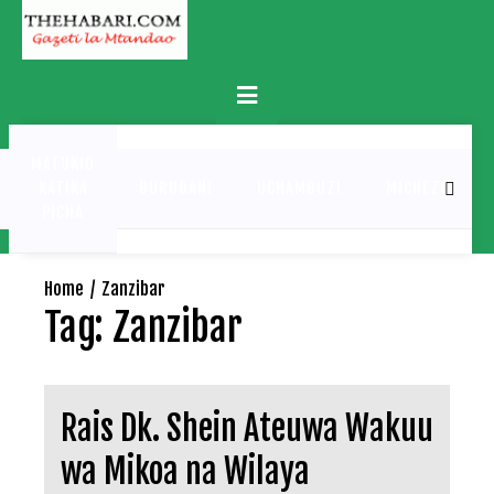
Skip
to
content
Primary
Menu
MATUKIO
KATIKA
BURUDANI
UCHAMBUZI
MICHEZO
PICHA
Home
Zanzibar
Tag:
Zanzibar
Rais Dk. Shein Ateuwa Wakuu
wa Mikoa na Wilaya