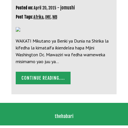
-
jomushi
Posted on:
April 20, 2015
Post Tags:
Afrika
,
IMF
,
WB
WAKATI Mikutano ya Benki ya Dunia na Shirika la
kifedha la kimataifa ikiendelea hapa Mjini
Washington Dc. Mawaziri wa fedha wameweka
misimamo yao juu ya…
CONTINUE READING....
thehabari