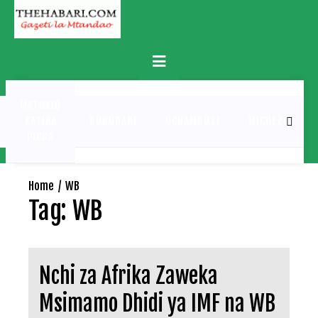
Skip
to
content
Primary
Menu
MATUKIO
KATIKA
BURUDANI
UCHAMBUZI
MICHEZO
PICHA
Home
WB
Tag:
WB
Nchi za Afrika Zaweka
Msimamo Dhidi ya IMF na WB