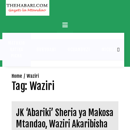
Skip
to
content
Primary
Menu
MATUKIO
KATIKA
BURUDANI
UCHAMBUZI
MICHEZO
PICHA
Home
Waziri
Tag:
Waziri
JK ‘Abariki’ Sheria ya Makosa
Mtandao, Waziri Akaribisha