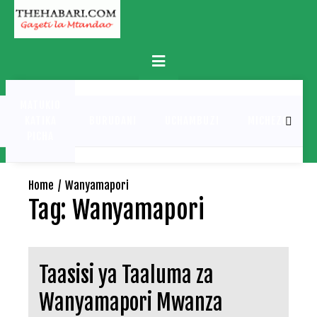
Skip
to
content
Primary
Menu
MATUKIO
KATIKA
BURUDANI
UCHAMBUZI
MICHEZO
PICHA
Home
Wanyamapori
Tag:
Wanyamapori
Taasisi ya Taaluma za
Wanyamapori Mwanza