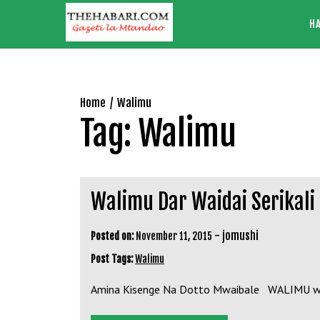
Skip
H
to
content
Home
Walimu
Tag:
Walimu
Walimu Dar Waidai Serikali 
-
jomushi
Posted on:
November 11, 2015
Post Tags:
Walimu
Amina Kisenge Na Dotto Mwaibale WALIMU wa Mk