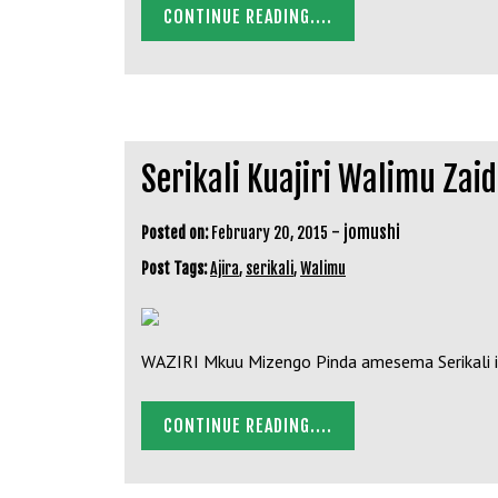
CONTINUE READING....
Serikali Kuajiri Walimu Zai
-
jomushi
Posted on:
February 20, 2015
Post Tags:
Ajira
,
serikali
,
Walimu
WAZIRI Mkuu Mizengo Pinda amesema Serikali imep
CONTINUE READING....