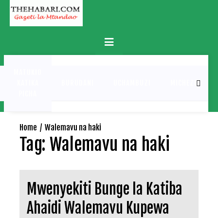
Skip
to
content
Primary
Menu
MATUKIO
KATIKA
BURUDANI
UCHAMBUZI
MICHEZO
PICHA
Home
Walemavu na haki
Tag:
Walemavu na haki
Mwenyekiti Bunge la Katiba
Ahaidi Walemavu Kupewa