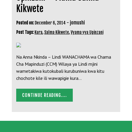
Kikwete
-
jomushi
Posted on:
December 6, 2014
Post Tags:
Kura
,
Salma Kikwete
,
Vyama vya Upinzani
Na Anna Nkinda – Lindi WANACHAMA wa Chama
Cha Mapinduzi (CCM) Wilaya ya Lindi mjini
wametakiwa kutokubali kurubuniwa kwa kitu
chochote kile ili wawapigie kura…
CONTINUE READING....