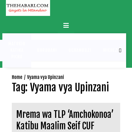
Skip
to
content
Primary
Menu
MATUKIO
KATIKA
BURUDANI
UCHAMBUZI
MICHEZO
PICHA
Home
Vyama vya Upinzani
Tag:
Vyama vya Upinzani
Mrema wa TLP ‘Amchokonoa’
Katibu Maalim Seif CUF