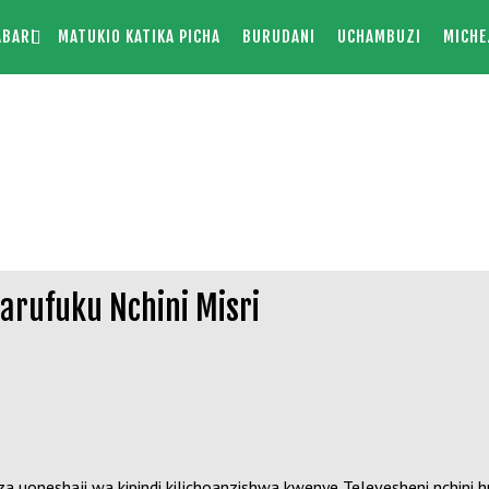
ABARI
MATUKIO KATIKA PICHA
BURUDANI
UCHAMBUZI
MICHE
arufuku Nchini Misri
aza uoneshaji wa kipindi kilichoanzishwa kwenye Televesheni nchi