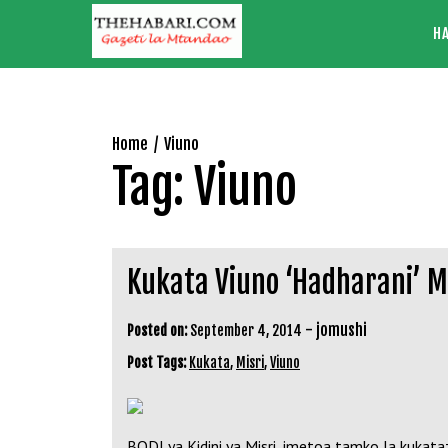
Skip
H
to
content
Home
Viuno
Tag:
Viuno
Kukata Viuno ‘Hadharani’ M
-
jomushi
Posted on:
September 4, 2014
Post Tags:
Kukata
,
Misri
,
Viuno
BODI ya Kidini ya Misri, imetoa tamko la kukat