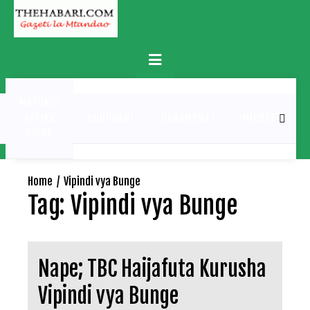
Skip
to
content
Primary
Menu
MATUKIO
KATIKA
BURUDANI
UCHAMBUZI
MICHEZO
PICHA
Home
Vipindi vya Bunge
Tag:
Vipindi vya Bunge
Nape; TBC Haijafuta Kurusha
Vipindi vya Bunge