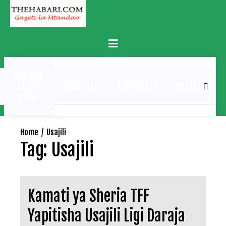
Skip
to
content
Primary
Menu
MATUKIO
KATIKA
BURUDANI
UCHAMBUZI
MICHEZO
PICHA
Home
Usajili
Tag:
Usajili
Kamati ya Sheria TFF
Yapitisha Usajili Ligi Daraja