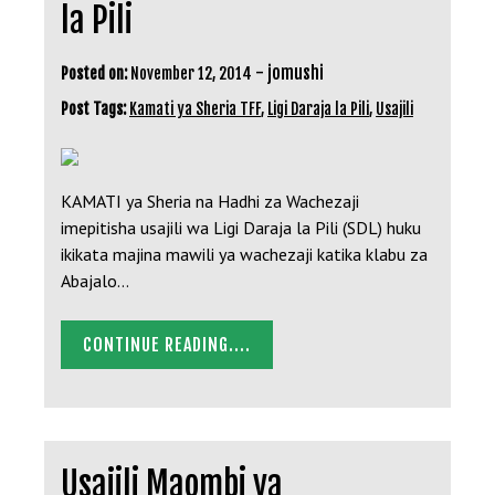
la Pili
-
jomushi
Posted on:
November 12, 2014
Post Tags:
Kamati ya Sheria TFF
,
Ligi Daraja la Pili
,
Usajili
KAMATI ya Sheria na Hadhi za Wachezaji
imepitisha usajili wa Ligi Daraja la Pili (SDL) huku
ikikata majina mawili ya wachezaji katika klabu za
Abajalo…
CONTINUE READING....
Usajili Maombi ya